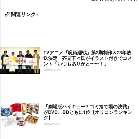
関連リンク+
TVアニメ『呪術廻戦」第2期制作＆23年放
送決定 芥見下々氏がイラスト付きでコメ
ント「いつもありがと〜〜！」
2022-02-12
『劇場版ハイキュー!! ゴミ捨て場の決戦』
がDVD、BDともに1位【オリコンランキン
グ】
2024-11-07