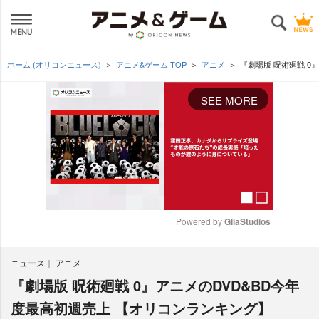
ホーム (オリコンニュース)
アニメ&ゲーム TOP
アニメ
『劇場版 呪術廻戦 0
SEE MORE
Powered by 
GliaStudios
M
ニュース
アニメ
u
t
『劇場版 呪術廻戦 0』アニメのDVD&BD今年
e
度最高初週売上 【オリコンランキング】