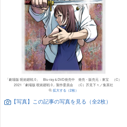
「劇場版 呪術廻戦 0」 Blu-ray＆DVD発売中 発売・販売元：東宝 （C）
2021「劇場版 呪術廻戦 0」製作委員会 （C）芥見下々／集英社
拡大する（2枚）
【写真】この記事の写真を見る（全2枚）