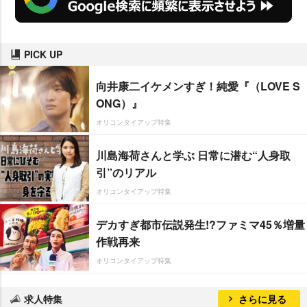
PICK UP
向井康二イケメンすぎ！純愛『（LOVE S
ONG）』
オリコンタイアップ特集
川島海荷さんと学ぶ 日常に潜む“人身取
引”のリアル
オリコンタイアップ特集
デカすぎ都市伝説発生!?ファミマ45％増量
作戦再来
オリコンタイアップ特集
求人特集
さらに見る