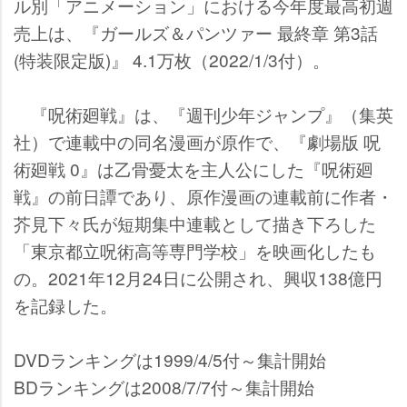
ル別「アニメーション」における今年度最高初週
売上は、『ガールズ＆パンツァー 最終章 第3話
(特装限定版)』 4.1万枚（2022/1/3付）。
『呪術廻戦』は、『週刊少年ジャンプ』（集英
社）で連載中の同名漫画が原作で、『劇場版 呪
術廻戦 0』は乙骨憂太を主人公にした『呪術廻
戦』の前日譚であり、原作漫画の連載前に作者・
芥見下々氏が短期集中連載として描き下ろした
「東京都立呪術高等専門学校」を映画化したも
の。2021年12月24日に公開され、興収138億円
を記録した。
DVDランキングは1999/4/5付～集計開始
BDランキングは2008/7/7付～集計開始