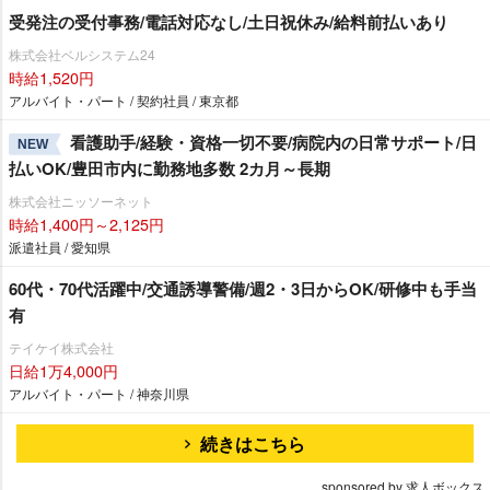
受発注の受付事務/電話対応なし/土日祝休み/給料前払いあり
株式会社ベルシステム24
時給1,520円
アルバイト・パート / 契約社員 / 東京都
看護助手/経験・資格一切不要/病院内の日常サポート/日
NEW
払いOK/豊田市内に勤務地多数 2カ月～長期
株式会社ニッソーネット
時給1,400円～2,125円
派遣社員 / 愛知県
60代・70代活躍中/交通誘導警備/週2・3日からOK/研修中も手当
有
テイケイ株式会社
日給1万4,000円
アルバイト・パート / 神奈川県
続きはこちら
sponsored by 求人ボックス