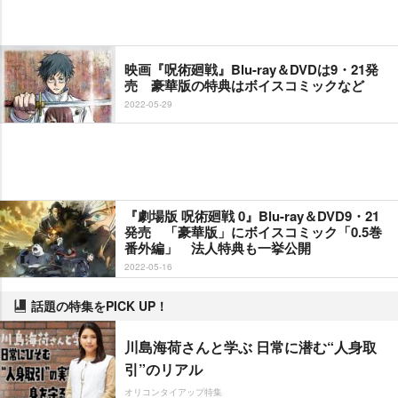
映画『呪術廻戦』Blu-ray＆DVDは9・21発
売 豪華版の特典はボイスコミックなど
2022-05-29
『劇場版 呪術廻戦 0』Blu-ray＆DVD9・21
発売 「豪華版」にボイスコミック「0.5巻
番外編」 法人特典も一挙公開
2022-05-16
話題の特集をPICK UP！
川島海荷さんと学ぶ 日常に潜む“人身取
引”のリアル
オリコンタイアップ特集