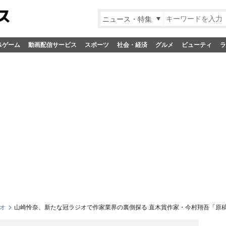
ニュース・特集
&ゲーム
動画配信サービス
スポーツ
社会・経済
グルメ
ビューティ
ラ
オ
山崎怜奈、新たな冠ラジオで作家業界の裏側探る 直木賞作家・今村翔吾「原