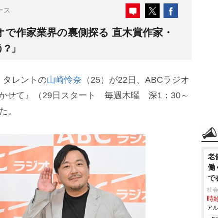
ース
オで作家業界の裏側探る 直木賞作家・
う?」
、タレントの
山崎怜奈
（25）が22日、ABCラジオ
かせて』（29日スタート 毎週木曜 深1：30～
した。
老
働
で
社会
時給
アル