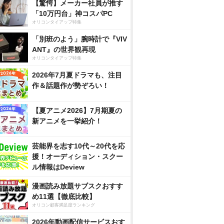
【驚愕】メーカー社員が推す
「10万円台」神コスパPC
オリコンタイアップ特集
「別班のよう」腕時計で『VIV
ANT』の世界観再現
オリコンタイアップ特集
2026年7月夏ドラマも、注目
作＆話題作が勢ぞろい！
【夏アニメ2026】7月期夏の
新アニメを一挙紹介！
芸能界を志す10代～20代を応
援！オーディション・スクー
ル情報はDeview
漫画読み放題サブスクおすす
め11選【徹底比較】
オリコン顧客満足度ランキング
2026年動画配信サービスおす