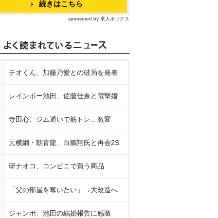
続きはこちら
sponsored by 求人ボックス
テオくん、加藤乃愛との破局を発表
レインボー池田、佐藤佳奈と電撃婚
寺田心、ジム通いで筋トレ…激変
元横綱・朝青龍、白鵬翔氏と再会2S
研ナオコ、コンビニで買う商品
「父の部屋を奪いたい」→大改造へ
ジャンボ、池田の結婚報告に感激