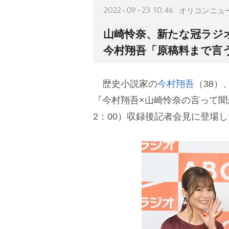
2022-09-23 10:46
オリコンニュ
山崎怜奈、新たな冠ラジ
今村翔吾「原稿料まで言
歴史小説家の
今村翔吾
（38）
『今村翔吾×山崎怜奈の言って聞
2：00）収録後記者会見に登場