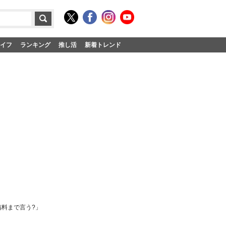
イフ
ランキング
推し活
新着トレンド
稿料まで言う?」