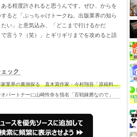
ある程度許されると思うんです。ぜひ、からを
いすると「ぶっちゃけトークね。出版業界の知ら
きたい」と意気込み、「どこまで行けるかだ
まで言う？（笑）」とギリギリまでを攻めると語
チェック
家業界の裏側探る 直木賞作家・今村翔吾「原稿料まで言う？」
ラジオパートナーに山崎怜奈を指名「百戦錬磨なので」