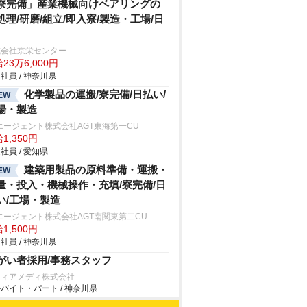
寮完備」産業機械向けベアリングの
処理/研磨/組立/即入寮/製造・工場/日
式会社京栄センター
23万6,000円
社員 / 神奈川県
化学製品の運搬/寮完備/日払い/
EW
場・製造
エージェント株式会社AGT東海第一CU
1,350円
社員 / 愛知県
建築用製品の原料準備・運搬・
EW
量・投入・機械操作・充填/寮完備/日
い/工場・製造
エージェント株式会社AGT南関東第二CU
1,500円
社員 / 神奈川県
がい者採用/事務スタッフ
フィアメディ株式会社
バイト・パート / 神奈川県