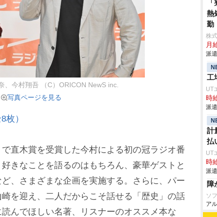
「
熱
勤
株
月給
派遣
N
工
今村翔吾 （C）ORICON NewS inc.
UT
写真ページを見る
時給
派遣
8枚）
N
計
払
で直木賞を受賞した今村による初の冠ラジオ番
UT
時給
、好きなことを語るのはもちろん、豪華ゲストと
派遣
など、さまざまな企画を実施する。さらに、パー
障
山崎を迎え、二人だからこそ話せる「歴史」の話
ソ
アル
に読んでほしい名著、リスナーのオススメ本な