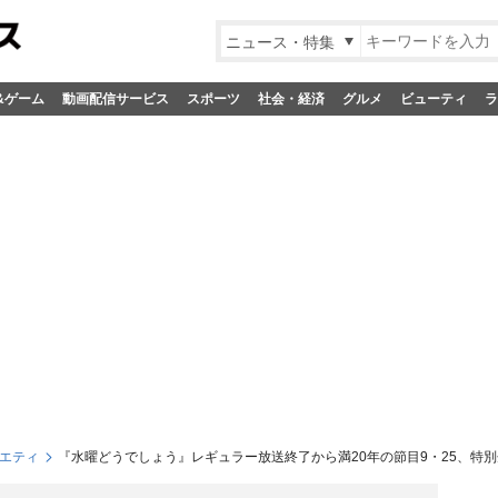
ニュース・特集
&ゲーム
動画配信サービス
スポーツ
社会・経済
グルメ
ビューティ
ラ
エティ
『水曜どうでしょう』レギュラー放送終了から満20年の節目9・25、特