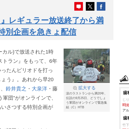
う』レギュラー放送終了から満
、特別企画を急きょ配信
ローカル)で放送された1時
ストラン』をもって、6年
いったんピリオドを打っ
ょう』。あれから早20
拡大する
日、
鈴井貴之
・
大泉洋
・藤
歯
涙のラストランから満20年、
う軍団”がオンラインで、
伝説の9月25日、どうでしょ
じ
う軍団がオンラインで緊急集
時給
あいさつする特別企画が
結（C）HTB
アル
歯
竹