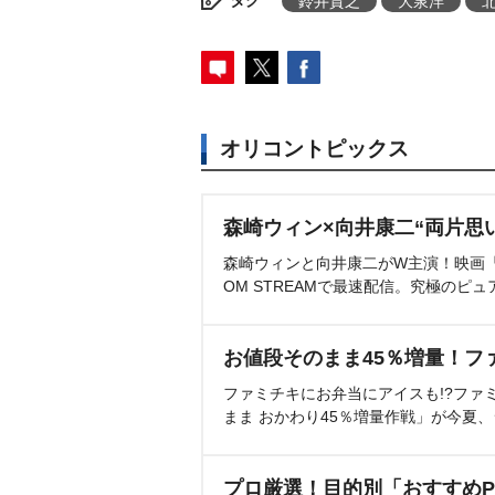
タグ
鈴井貴之
大泉洋
オリコントピックス
森崎ウィン×向井康二“両片思
森崎ウィンと向井康二がW主演！映画『（L
OM STREAMで最速配信。究極のピュ
お値段そのまま45％増量！フ
ファミチキにお弁当にアイスも!?ファ
まま おかわり45％増量作戦」が今夏
プロ厳選！目的別「おすすめP