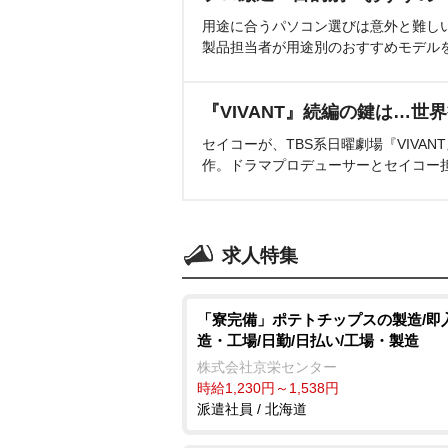
用途に合うパソコン選びは意外と難し
製品担当者が用途別のおすすめモデル
『VIVANT』続編の鍵は…世
セイコーが、TBS系日曜劇場『VIVA
作。ドラマプロデューサーとセイコー
求人特集
「寮完備」ポテトチップスの製造/即
造・工場/日勤/日払い/工場・製造
株式会社京栄センター
時給1,230円～1,538円
派遣社員 / 北海道