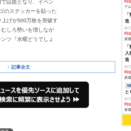
国で話題となり、イベン
時給
アル
ゴのステッカーを貼った
「
上げが500万枚を突破す
造
株
、むしろ勢いを増しなが
時給
テンツ『水曜どうでしょ
派遣
「
入
造
記事全文
株
時給
派遣
N
と
株
時給
派遣