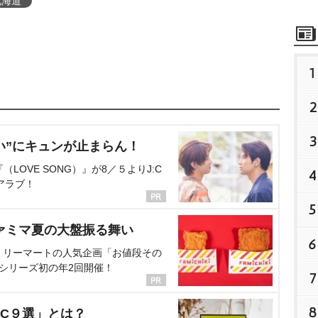
北海道
1
2
3
い”にキュンが止まらん！
OVE SONG）』が8／５よりJ:C
4
アラブ！
5
ァミマ夏の大盤振る舞い
6
ミリーマートの人気企画「お値段その
、シリーズ初の年2回開催！
7
8
C９選」とは？