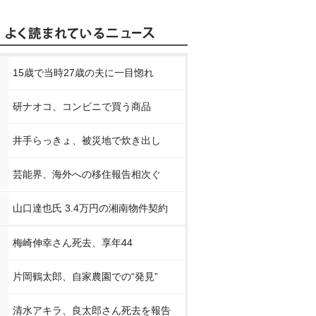
15歳で当時27歳の夫に一目惚れ
研ナオコ、コンビニで買う商品
井手らっきょ、被災地で炊き出し
芸能界、海外への移住報告相次ぐ
山口達也氏 3.4万円の湘南物件契約
梅崎伸幸さん死去、享年44
片岡鶴太郎、自家農園での“発見”
清水アキラ、良太郎さん死去を報告