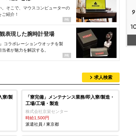
い。そこで、マウスコンピューターの
9
をご紹介！
1
界観表現した腕時計登場
NT』コラボレーションウオッチを製
担当者が魅力を解説する。
求人検索
入寮/製
「寮完備」メンテナンス業務/即入寮/製造・
工場/工場・製造
株式会社京栄センター
時給1,500円
派遣社員 / 東京都