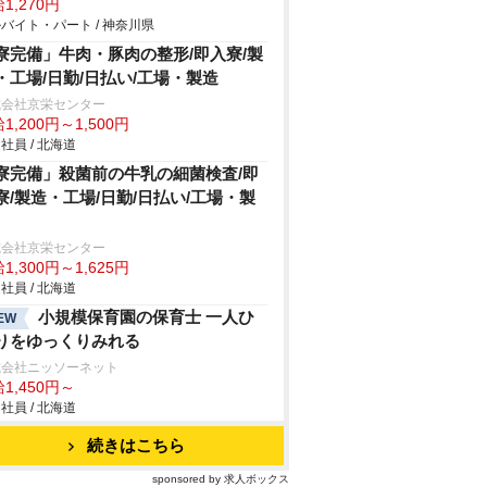
1,270円
バイト・パート / 神奈川県
寮完備」牛肉・豚肉の整形/即入寮/製
・工場/日勤/日払い/工場・製造
式会社京栄センター
1,200円～1,500円
社員 / 北海道
寮完備」殺菌前の牛乳の細菌検査/即
寮/製造・工場/日勤/日払い/工場・製
式会社京栄センター
1,300円～1,625円
社員 / 北海道
小規模保育園の保育士 一人ひ
EW
りをゆっくりみれる
式会社ニッソーネット
1,450円～
社員 / 北海道
続きはこちら
sponsored by 求人ボックス