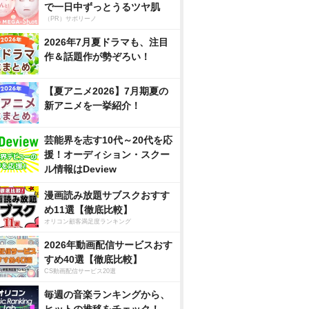
で一日中ずっとうるツヤ肌
（PR）サボリーノ
2026年7月夏ドラマも、注目
作＆話題作が勢ぞろい！
【夏アニメ2026】7月期夏の
新アニメを一挙紹介！
芸能界を志す10代～20代を応
援！オーディション・スクー
ル情報はDeview
漫画読み放題サブスクおすす
め11選【徹底比較】
オリコン顧客満足度ランキング
2026年動画配信サービスおす
すめ40選【徹底比較】
CS動画配信サービス20選
毎週の音楽ランキングから、