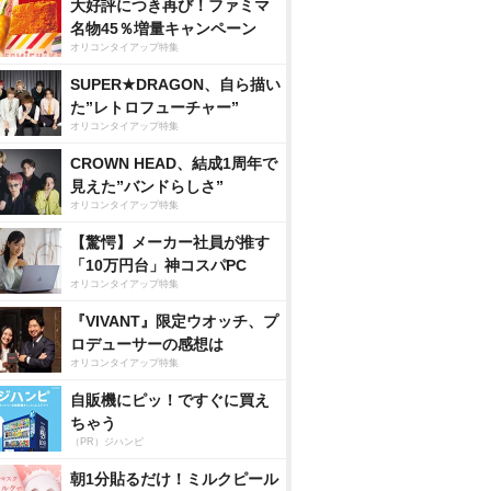
大好評につき再び！ファミマ
名物45％増量キャンペーン
オリコンタイアップ特集
SUPER★DRAGON、自ら描い
た”レトロフューチャー”
オリコンタイアップ特集
CROWN HEAD、結成1周年で
見えた”バンドらしさ”
オリコンタイアップ特集
【驚愕】メーカー社員が推す
「10万円台」神コスパPC
オリコンタイアップ特集
『VIVANT』限定ウオッチ、プ
ロデューサーの感想は
オリコンタイアップ特集
自販機にピッ！ですぐに買え
ちゃう
（PR）ジハンピ
朝1分貼るだけ！ミルクピール