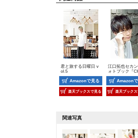
君と旅する日曜日 v
江口拓也セカン
ol.5
ォトブック『C
SE RULE』
Amazonで見る
Amazon
楽天ブックスで見る
楽天ブックス
関連写真