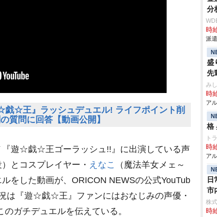
分
WD
時給
派遣
N
盛
先
み
時給
アル
☆戯☆王』ラッシュデュエル! ライフポイント削
N
闇の質問に回答【動画公開】
格
ト
時給
『遊☆戯☆王ゴーラッシュ!!』に出演している声
アル
役）とコスプレイヤー・
えなこ
（魔法羊女メェ～
N
した動画が、ORICON NEWSの公式YouTub
日
市
実況は『遊☆戯☆王』ファンにはおなじみの声優・
株
このガチデュエルを伝えている。
時給