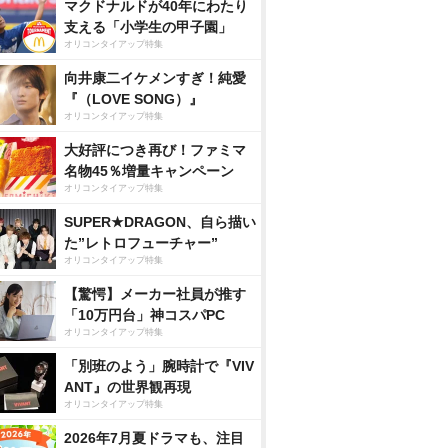
マクドナルドが40年にわたり
支える「小学生の甲子園」
オリコンタイアップ特集
向井康二イケメンすぎ！純愛
『（LOVE SONG）』
オリコンタイアップ特集
大好評につき再び！ファミマ
名物45％増量キャンペーン
オリコンタイアップ特集
『エピ
えなこ写真集 『えな
えなこ るーみっくわ
OFF COST
SUPER★DRAGON、自ら描い
こ cosplayer 2』
ーるど コラボコスプ
なこ写真集
た”レトロフューチャー”
レ写真集 『こすみっ
nで見る
Amazonで見る
Amazonで見る
Amaz
くわーるど』
オリコンタイアップ特集
【驚愕】メーカー社員が推す
スで見る
楽天ブックスで見る
楽天ブックスで見る
楽天ブッ
「10万円台」神コスパPC
オリコンタイアップ特集
「別班のよう」腕時計で『VIV
ANT』の世界観再現
オリコンタイアップ特集
2026年7月夏ドラマも、注目