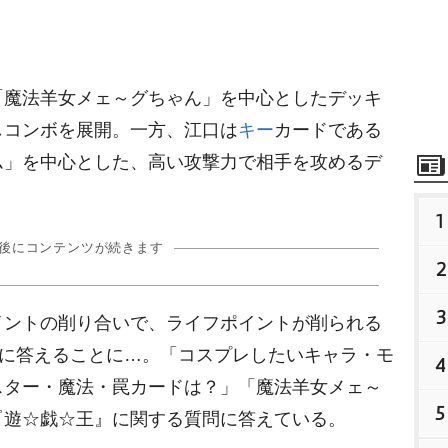
魔法羊女メェ～グちゃん」を中心としたデッキ
しコンボを展開。一方、江口は
キー
カードである
ム」を中心とした、高い攻撃力で相手を攻めるデ
1
の後にコンテンツが続きます
2
3
ントの削り合いで、ライフポイントが削られる
”に答えることに…。「コスプレしたいキャラ・モ
4
スター・魔法・罠カードは？」「魔法羊女メェ～
5
『遊☆戯☆王』に関する質問に答えている。