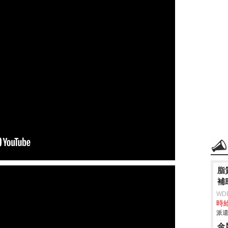
脂
補
WD
時給
派遣
金