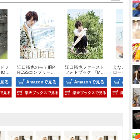
ドフ
江口拓也のモテ服P
江口拓也ファースト
えなこ写真集
HOO
RESSコンプリート
フォトブック 『ME
ローグ』
フォトBOOK
ET』
で見る
Amazonで見る
Amazonで見る
Amazo
で見る
楽天ブックスで見る
楽天ブックスで見る
楽天ブック