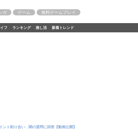
ンガ
ゲーム
無料ゲームプレイ
イフ
ランキング
推し活
新着トレンド
ポイント削り合い…闇の質問に回答【動画公開】