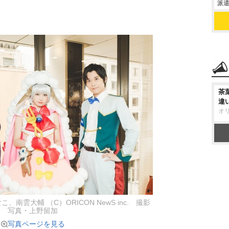
派遣
茶
違
オ
南雲大輔 （C）ORICON NewS inc. 撮影
写真・上野留加
写真ページを見る