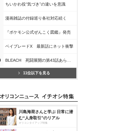
ちいかわ役“気づき”の違いを意識
漫画雑誌の付録巡り各社対応続く
『ポケモン公式ぜんこく図鑑』発売
ベイブレードX 最新話にネット衝撃
0
BLEACH 死闘展開の第43話あらすじ
11位以下を見る
川島海荷さんと学ぶ 日常に潜
む“人身取引”のリアル
オリコンタイアップ特集