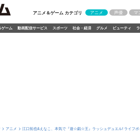
アニメ
声優
マ
アニメ＆ゲーム カテゴリ
&ゲーム
動画配信サービス
スポーツ
社会・経済
グルメ
ビューティ
ラ
P
アニメ
江口拓也&えなこ、本気で『遊☆戯☆王』ラッシュデュエル! ライフ