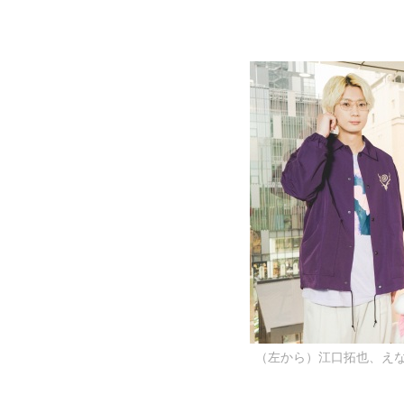
（左から）江口拓也、えなこ、