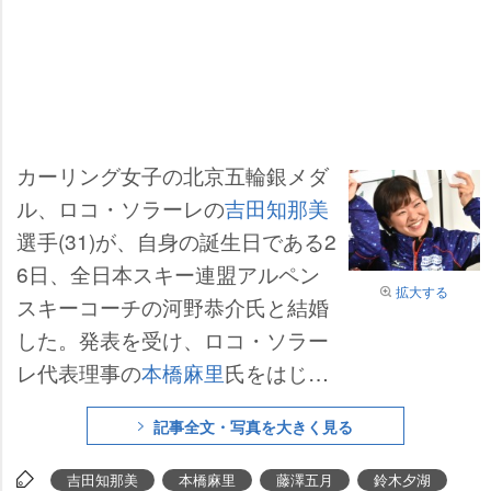
カーリング女子の北京五輪銀メダ
ル、ロコ・ソラーレの
吉田知那美
選手(31)が、自身の誕生日である2
6日、全日本スキー連盟アルペン
拡大する
スキーコーチの河野恭介氏と結婚
した。発表を受け、ロコ・ソラー
レ代表理事の
本橋麻里
氏をはじ
め、
藤澤五月
選手、
鈴木夕湖
選
記事全文・写真を大きく見る
手、
吉田夕梨花
選手、
石崎琴美
選
手が27日、祝福の言葉をおくっ
吉田知那美
本橋麻里
藤澤五月
鈴木夕湖