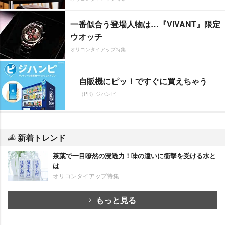
一番似合う登場人物は…『VIVANT』限定
ウオッチ
オリコンタイアップ特集
自販機にピッ！ですぐに買えちゃう
（PR）ジハンピ
新着トレンド
茶葉で一目瞭然の浸透力！味の違いに衝撃を受ける水と
は
オリコンタイアップ特集
もっと見る