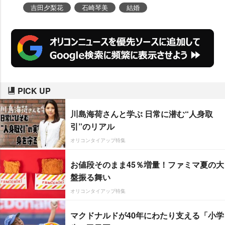
た。
吉田夕梨花
石崎琴美
結婚
PICK UP
川島海荷さんと学ぶ 日常に潜む“人身取
引”のリアル
オリコンタイアップ特集
お値段そのまま45％増量！ファミマ夏の大
盤振る舞い
オリコンタイアップ特集
マクドナルドが40年にわたり支える「小学