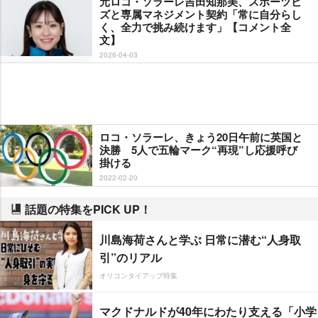
元ロコ・ソラーレ吉田知那美、スポーツビ
ズと専属マネジメント契約「常に自分らし
く、全力で挑み続けます」【コメント全
文】
2026-04-03
ロコ・ソラーレ、きょう20日午前に英国と
決勝 5人で五輪マーク“再現”し応援呼び
掛ける
2022-02-20
話題の特集をPICK UP！
川島海荷さんと学ぶ 日常に潜む“人身取
引”のリアル
オリコンタイアップ特集
マクドナルドが40年にわたり支える「小学