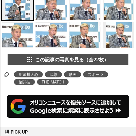
この記事の写真を見る（全22枚）
那須川天心
武尊
動画
スポーツ
格闘技
THE MATCH
PICK UP