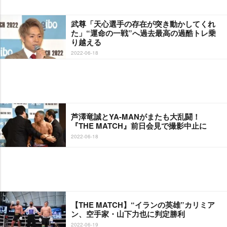
武尊「天心選手の存在が突き動かしてくれ
た」“運命の一戦”へ過去最高の過酷トレ乗
り越える
2022-06-18
芦澤竜誠とYA-MANがまたも大乱闘！
『THE MATCH』前日会見で撮影中止に
2022-06-18
【THE MATCH】“イランの英雄”カリミア
ン、空手家・山下力也に判定勝利
2022-06-19