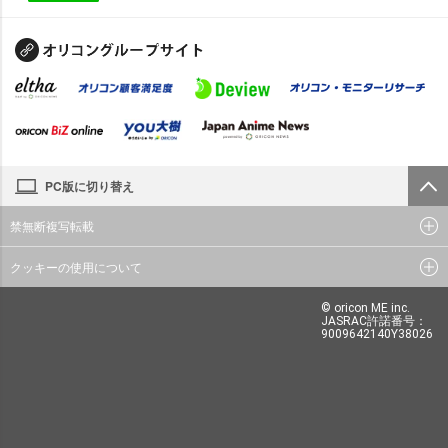
PC版に切り替え
禁無断複写転載
クッキーの使用について
© oricon ME inc.
JASRAC許諾番号：
9009642140Y38026