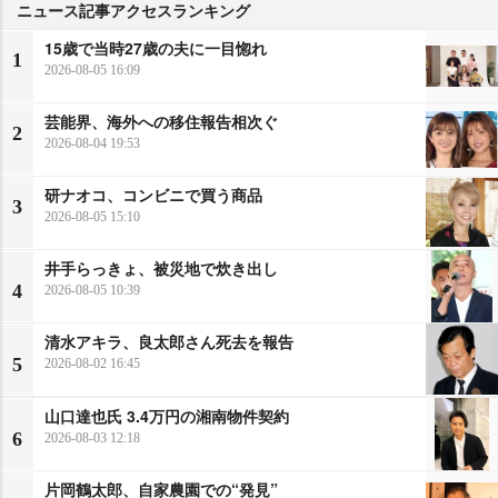
ニュース記事アクセスランキング
15歳で当時27歳の夫に一目惚れ
1
2026-08-05 16:09
芸能界、海外への移住報告相次ぐ
2
2026-08-04 19:53
研ナオコ、コンビニで買う商品
3
2026-08-05 15:10
井手らっきょ、被災地で炊き出し
4
2026-08-05 10:39
清水アキラ、良太郎さん死去を報告
5
2026-08-02 16:45
山口達也氏 3.4万円の湘南物件契約
6
2026-08-03 12:18
片岡鶴太郎、自家農園での“発見”