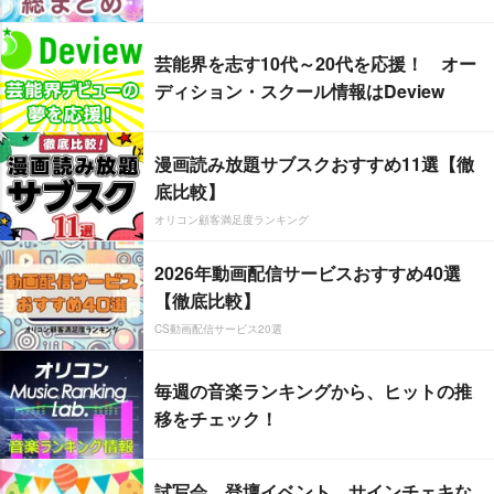
芸能界を志す10代～20代を応援！ オー
ディション・スクール情報はDeview
漫画読み放題サブスクおすすめ11選【徹
底比較】
オリコン顧客満足度ランキング
2026年動画配信サービスおすすめ40選
【徹底比較】
CS動画配信サービス20選
毎週の音楽ランキングから、ヒットの推
移をチェック！
試写会、登壇イベント、サインチェキな