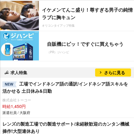
イケメンてんこ盛り！尊すぎる男子の純情
ラブに胸キュン
オリコンタイアップ特集
自販機にピッ！ですぐに買えちゃう
（PR）ジハンピ
求人特集
さらに見る
工場でインドネシア語の通訳/インドネシア語スキルを
NEW
活かせる 土日休み&日勤
株式会社トーコー
時給1,450円
派遣社員 / 大阪府
レンズの製造工場での製造サポート/未経験歓迎のカンタン機械
操作!大型連休あり