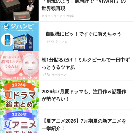
「別班のよう」腕時計で『VIVANT』の
世界観再現
オリコンタイアップ特集
自販機にピッ！ですぐに買えちゃう
（PR）ジハンピ
朝1分貼るだけ！ミルクピールで一日中ず
っとうるツヤ肌
（PR）サボリーノ
2026年7月夏ドラマも、注目作＆話題作
が勢ぞろい！
【夏アニメ2026】7月期夏の新アニメを
一挙紹介！