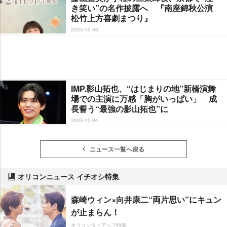
き笑い”の名作披露へ 『南座錦秋公演
松竹上方喜劇まつり』
2025-10-03
IMP.影山拓也、“はじまりの地”新橋演舞
場での主演に万感「胸がいっぱい」 成
長誓う“最強の影山拓也”に
2025-10-04
ニュース一覧へ戻る
オリコンニュース イチオシ特集
森崎ウィン×向井康二“両片思い”にキュン
が止まらん！
オリコンタイアップ特集