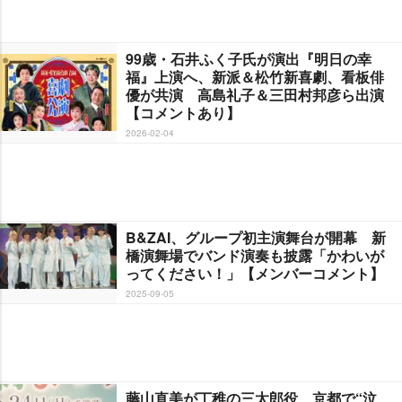
99歳・石井ふく子氏が演出『明日の幸
福』上演へ、新派＆松竹新喜劇、看板俳
優が共演 高島礼子＆三田村邦彦ら出演
【コメントあり】
2026-02-04
B&ZAI、グループ初主演舞台が開幕 新
橋演舞場でバンド演奏も披露「かわいが
ってください！」【メンバーコメント】
2025-09-05
藤山直美が丁稚の三太郎役、京都で“泣