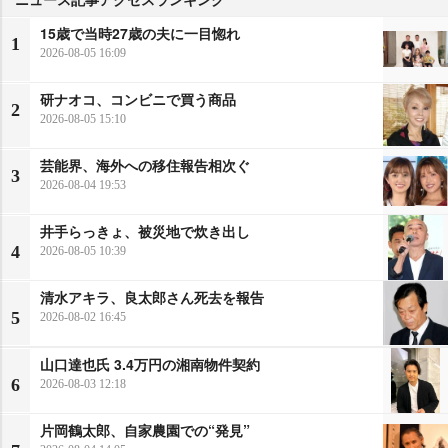
15歳で当時27歳の夫に一目惚れ
1
2026-08-05 16:09
研ナオコ、コンビニで買う商品
2
2026-08-05 15:10
芸能界、海外への移住報告相次ぐ
3
2026-08-04 19:53
井手らっきょ、被災地で炊き出し
4
2026-08-05 10:39
清水アキラ、良太郎さん死去を報告
5
2026-08-02 16:45
山口達也氏 3.4万円の湘南物件契約
6
2026-08-03 12:18
片岡鶴太郎、自家農園での“発見”