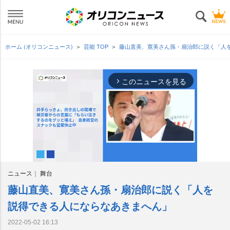
ホーム (オリコンニュース)
芸能 TOP
藤山直美、寛美さん孫・扇治郎に説く「人
このニュースを見る
arrow_forward_ios
ニュース
舞台
藤山直美、寛美さん孫・扇治郎に説く「人を
M
u
説得できる人にならなあきまへん」
t
e
2022-05-02 16:13