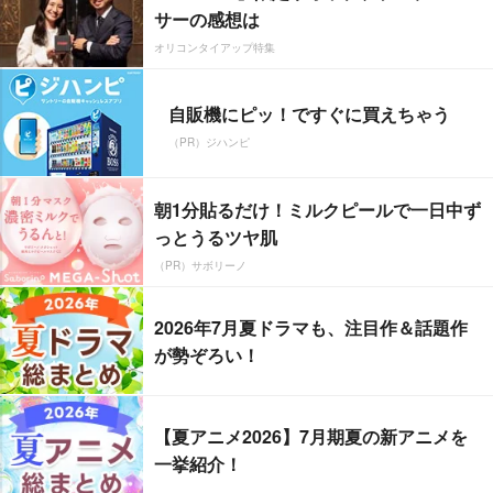
サーの感想は
オリコンタイアップ特集
自販機にピッ！ですぐに買えちゃう
（PR）ジハンピ
朝1分貼るだけ！ミルクピールで一日中ず
っとうるツヤ肌
（PR）サボリーノ
2026年7月夏ドラマも、注目作＆話題作
が勢ぞろい！
【夏アニメ2026】7月期夏の新アニメを
一挙紹介！