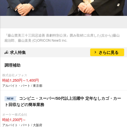
『藤山寛美三十三回忌追善 喜劇特別公演』囲み取材に出席した(左から)藤山
扇治郎、藤山直美 (C)ORICON NewS inc.
求人特集
さらに見る
調理補助
株式会社メフォス
時給1,250円～1,400円
アルバイト・パート / 東京都
コンビニ・スーパー/50代以上活躍中 定年なしカゴ・カー
NEW
ト回収などの簡単業務
オーケー株式会社
時給1,230円～
アルバイト・パート / 大阪府