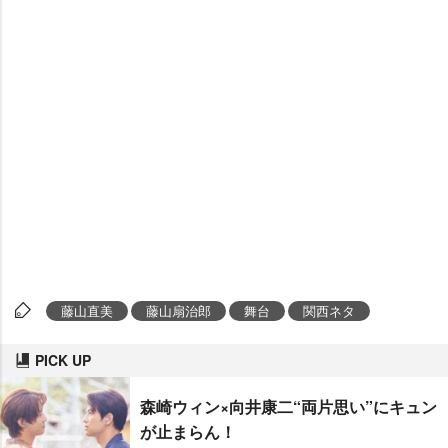
藤山直美
藤山扇治郎
舞台
関西ネタ
PICK UP
森崎ウィン×向井康二“両片思い”にキュン
が止まらん！