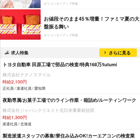
オリコンタイアップ特集
お値段そのまま45％増量！ファミマ夏の大
盤振る舞い
オリコンタイアップ特集
求人特集
さらに見る
トヨタ自動車 田原工場で部品の検査/特典168万/tutumi
株式会社テクノスマイル
時給2,100円
正社員 / 派遣社員 / 愛知県
夜勤専属/お菓子工場でのライン作業・箱詰め/ルーティンワーク
株式会社ジャパンクリエイト北日本事業統括部
時給1,300円
派遣社員 / 北海道
製造派遣スタッフの募集!寮住み込みOK!カーエアコンの検査業