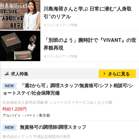
川島海荷さんと学ぶ 日常に潜む“人身取
引”のリアル
オリコンタイアップ特集
「別班のよう」腕時計で『VIVANT』の世
界観再現
オリコンタイアップ特集
求人特集
さらに見る
「週2から可」調理スタッフ/無資格可/シフト相談可/シ
NEW
ョートステイ/社会保障完備
社会福祉法人嘉祥会/高齢者 ショートステイサービスぬくもりの園
時給1,226円
アルバイト・パート / 東京都
無資格可の調理師/調理スタッフ
NEW
株式会社メディス 平成記念病院内の厨房