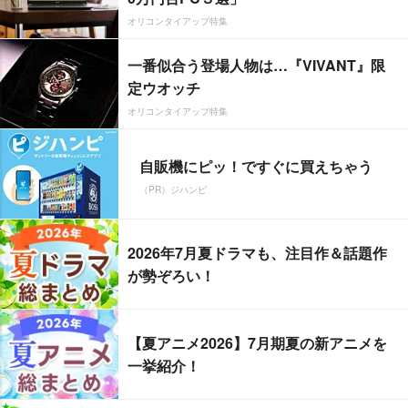
オリコンタイアップ特集
一番似合う登場人物は…『VIVANT』限
定ウオッチ
オリコンタイアップ特集
自販機にピッ！ですぐに買えちゃう
（PR）ジハンピ
2026年7月夏ドラマも、注目作＆話題作
が勢ぞろい！
【夏アニメ2026】7月期夏の新アニメを
一挙紹介！