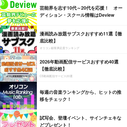
芸能界を志す10代～20代を応援！ オー
ディション・スクール情報はDeview
漫画読み放題サブスクおすすめ11選【徹
底比較】
オリコン顧客満足度ランキング
2026年動画配信サービスおすすめ40選
【徹底比較】
CS動画配信サービス20選
毎週の音楽ランキングから、ヒットの推
移をチェック！
試写会、登壇イベント、サインチェキな
どプレゼント！