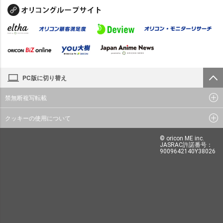
PC版に切り替え
禁無断複写転載
クッキーの使用について
© oricon ME inc.
JASRAC許諾番号：
9009642140Y38026