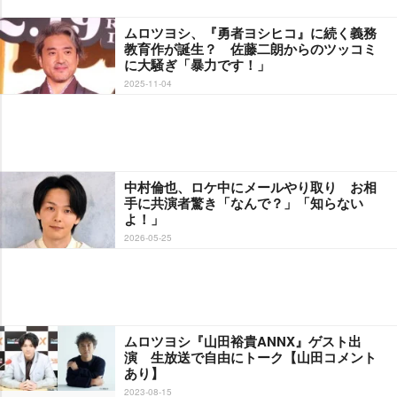
ムロツヨシ、『勇者ヨシヒコ』に続く義務
教育作が誕生？ 佐藤二朗からのツッコミ
に大騒ぎ「暴力です！」
2025-11-04
中村倫也、ロケ中にメールやり取り お相
手に共演者驚き「なんで？」「知らない
よ！」
2026-05-25
ムロツヨシ『山田裕貴ANNX』ゲスト出
演 生放送で自由にトーク【山田コメント
あり】
2023-08-15