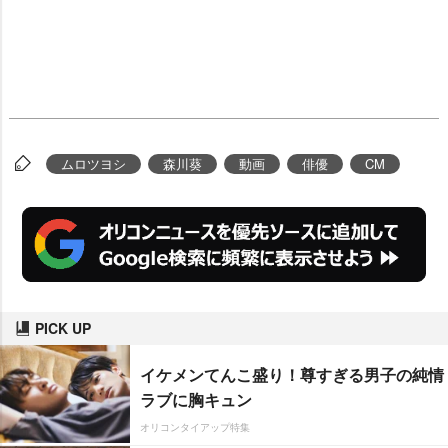
ムロツヨシ
森川葵
動画
俳優
CM
PICK UP
イケメンてんこ盛り！尊すぎる男子の純情
ラブに胸キュン
オリコンタイアップ特集