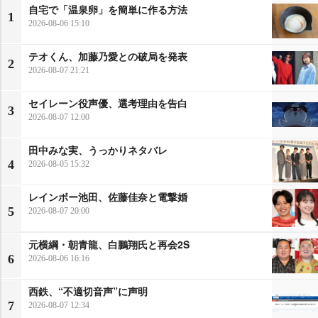
自宅で「温泉卵」を簡単に作る方法
1
2026-08-06 15:10
テオくん、加藤乃愛との破局を発表
2
2026-08-07 21:21
セイレーン役声優、選考理由を告白
3
2026-08-07 12:00
田中みな実、うっかりネタバレ
4
2026-08-05 15:32
レインボー池田、佐藤佳奈と電撃婚
5
2026-08-07 20:00
元横綱・朝青龍、白鵬翔氏と再会2S
6
2026-08-06 16:16
西鉄、“不適切音声”に声明
7
2026-08-07 12:34