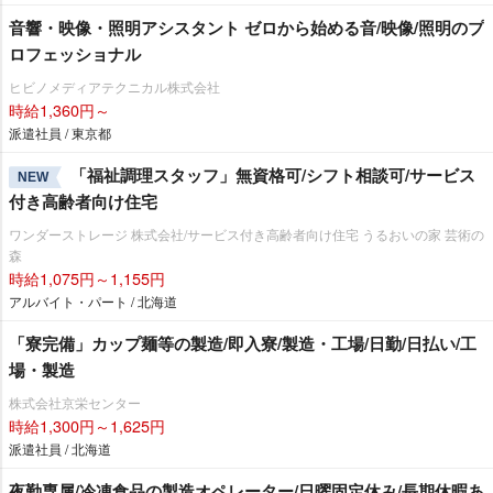
音響・映像・照明アシスタント ゼロから始める音/映像/照明のプ
ロフェッショナル
ヒビノメディアテクニカル株式会社
時給1,360円～
派遣社員 / 東京都
「福祉調理スタッフ」無資格可/シフト相談可/サービス
NEW
付き高齢者向け住宅
ワンダーストレージ 株式会社/サービス付き高齢者向け住宅 うるおいの家 芸術の
森
時給1,075円～1,155円
アルバイト・パート / 北海道
「寮完備」カップ麺等の製造/即入寮/製造・工場/日勤/日払い/工
場・製造
株式会社京栄センター
時給1,300円～1,625円
派遣社員 / 北海道
夜勤専属/冷凍食品の製造オペレーター/日曜固定休み/長期休暇あ