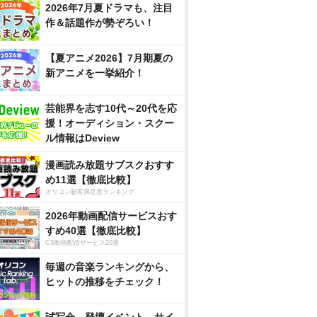
2026年7月夏ドラマも、注目
作＆話題作が勢ぞろい！
【夏アニメ2026】7月期夏の
新アニメを一挙紹介！
芸能界を志す10代～20代を応
援！オーディション・スクー
ル情報はDeview
漫画読み放題サブスクおすす
め11選【徹底比較】
オリコン顧客満足度ランキング
2026年動画配信サービスおす
すめ40選【徹底比較】
CS動画配信サービス20選
説 あん
連続テレビ小説 あん
連続テレビ小説 あん
連続テレビ
ブルー
ぱん 完全版 DVD B
ぱん 完全版 ブルー
ぱん 完全版 
毎週の音楽ランキングから、
OX2
レイ BOX1
OX1
ヒットの推移をチェック！
nで見る
Amazonで見る
Amazonで見る
Amaz
スで見る
楽天ブックスで見る
楽天ブックスで見る
楽天ブッ