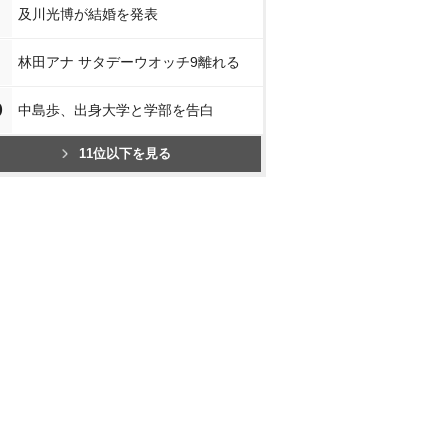
及川光博が結婚を発表
林田アナ サタデーウオッチ9離れる
0
中島歩、出身大学と学部を告白
11位以下を見る