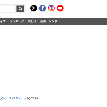
イフ
ランキング
推し活
新着トレンド
る20代います?」
関連動画