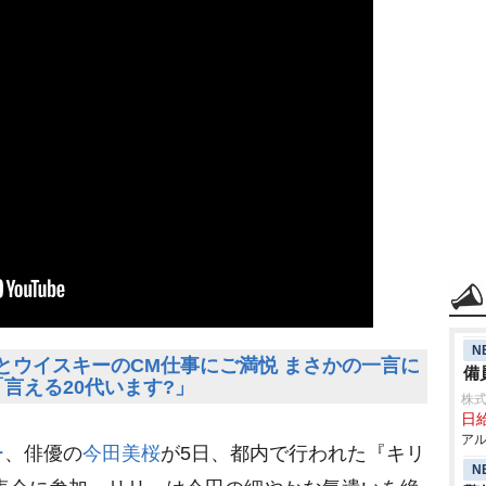
N
とウイスキーのCM仕事にご満悦 まさかの一言に
備
言える20代います?」
株式
日給
アル
ー
、俳優の
今田美桜
が5日、都内で行われた『キリ
N