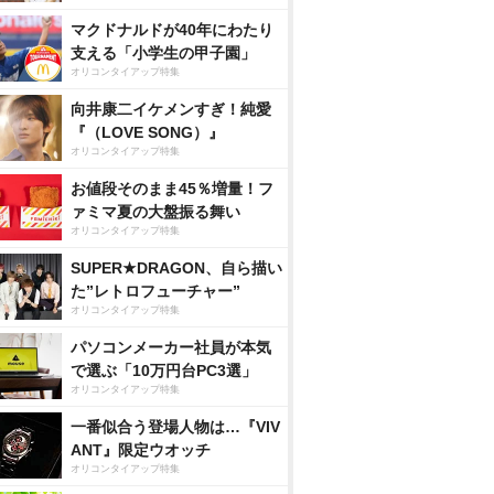
マクドナルドが40年にわたり
支える「小学生の甲子園」
オリコンタイアップ特集
向井康二イケメンすぎ！純愛
『（LOVE SONG）』
オリコンタイアップ特集
お値段そのまま45％増量！フ
ァミマ夏の大盤振る舞い
オリコンタイアップ特集
SUPER★DRAGON、自ら描い
た”レトロフューチャー”
オリコンタイアップ特集
パソコンメーカー社員が本気
で選ぶ「10万円台PC3選」
オリコンタイアップ特集
一番似合う登場人物は…『VIV
ANT』限定ウオッチ
オリコンタイアップ特集