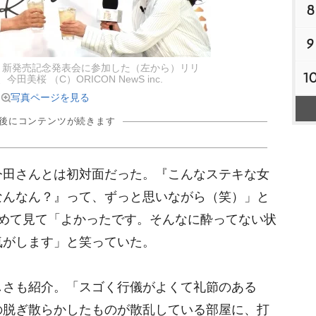
8
9
』新発売記念発表会に参加した（左から）リリ
1
田美桜 （C）ORICON NewS inc.
写真ページを見る
の後にコンテンツが続きます
田さんとは初対面だった。『こんなステキな女
なんなん？』って、ずっと思いながら（笑）」と
初めて見て「よかったです。そんなに酔ってない状
気がします」と笑っていた。
さも紹介。「スゴく行儀がよくて礼節のある
の脱ぎ散らかしたものが散乱している部屋に、打