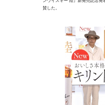
ンウイスキー 陸』新発売記念発
賛した。