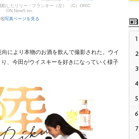
動したリリー・フランキー（左） （C）ORIC
ON NewS inc.
写真ページを見る
1
意向により本物のお酒を飲んで撮影された。ウイ
2
より、今田がウイスキーを好きになっていく様子
3
4
5
6
7