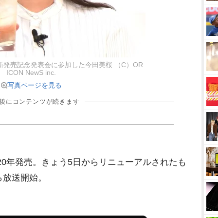
新発売記念発表会に参加した今田美桜 （C）OR
ICON NewS inc.
写真ページを見る
の後にコンテンツが続きます
20年発売。きょう5日からリニューアルされたも
ら放送開始。