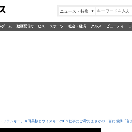
ニュース・特集
&ゲーム
動画配信サービス
スポーツ
社会・経済
グルメ
ビューティ
ラ
・フランキー、今田美桜とウイスキーのCM仕事にご満悦 まさかの一言に感動「言え