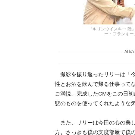
『キリンウイスキー 陸
ー・フランキー、今
AD
撮影を振り返ったリリーは「今
性とお酒を飲んで帰る仕事って
ご満悦。完成したCMをこの日
態のものを使ってくれたような
また、リリーは今田の心の美し
方。さっきも僕の支度部屋で僕