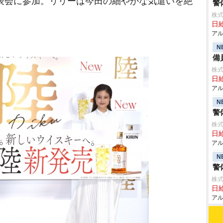
表会に参加。リリーは今田の細やかな気遣いを絶
警
株式
日給
アル
N
備
株式
日給
アル
N
警
株式
日給
アル
N
警
株式
日給
アル