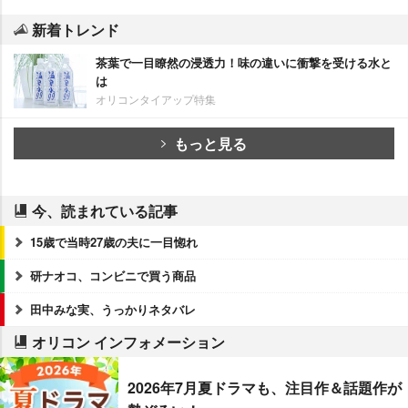
新着トレンド
茶葉で一目瞭然の浸透力！味の違いに衝撃を受ける水と
は
オリコンタイアップ特集
もっと見る
今、読まれている記事
15歳で当時27歳の夫に一目惚れ
研ナオコ、コンビニで買う商品
田中みな実、うっかりネタバレ
オリコン インフォメーション
2026年7月夏ドラマも、注目作＆話題作が