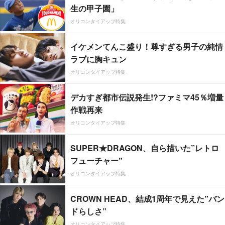
生の甲子園」
オリコンタイアップ特集
イケメンてんこ盛り！尊すぎる男子の純情
ラブに胸キュン
オリコンタイアップ特集
デカすぎ都市伝説発生!?ファミマ45％増量
作戦再来
オリコンタイアップ特集
SUPER★DRAGON、自ら描いた”レトロ
フューチャー”
オリコンタイアップ特集
CROWN HEAD、結成1周年で見えた”バン
ドらしさ”
オリコンタイアップ特集