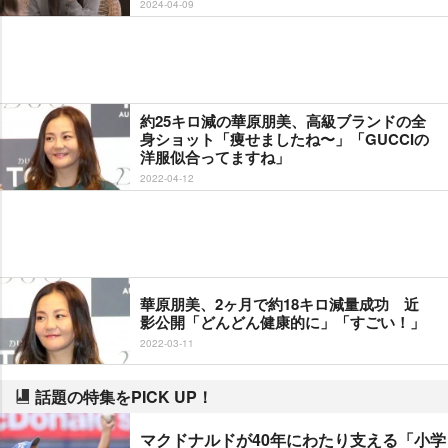
2024-04-09
約25キロ減の華原朋美、高級ブランドの全
身ショット「痩せましたね〜」「GUCCIの
洋服似合ってますね」
2022-04-12
華原朋美、2ヶ月で約18キロ減量成功 近
影公開「どんどん健康的に」「すごい！」
2022-03-11
話題の特集をPICK UP！
マクドナルドが40年にわたり支える「小学