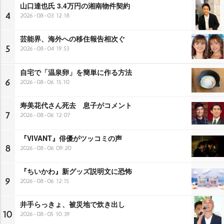
山口達也氏 3.4万円の湘南物件契約
4
2026-08-03 12:18
芸能界、海外への移住報告相次ぐ
5
2026-08-04 19:53
自宅で「温泉卵」を簡単に作る方法
6
2026-08-06 15:10
寿美花代さん死去 息子がコメント
7
2026-08-06 12:07
『VIVANT』俳優がツッコミの声
8
2026-08-06 09:20
『ちいかわ』新グッズ説明文に恐怖
9
2026-08-06 12:15
井手らっきょ、被災地で炊き出し
10
2026-08-05 10:39