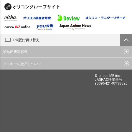
PC版に切り替え
禁無断複写転載
クッキーの使用について
© oricon ME inc.
JASRAC許諾番号：
9009642140Y38026