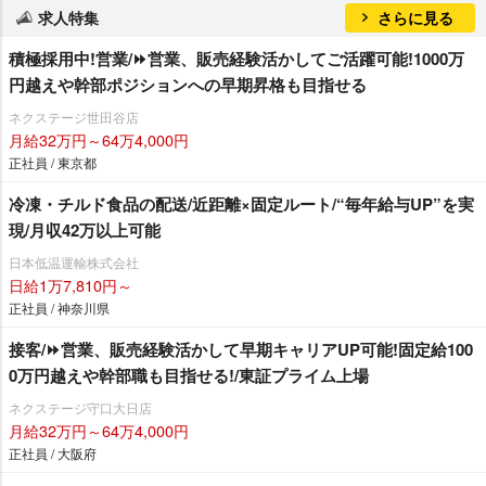
求人特集
さらに見る
積極採用中!営業/⏩️営業、販売経験活かしてご活躍可能!1000万
円越えや幹部ポジションへの早期昇格も目指せる
ネクステージ世田谷店
月給32万円～64万4,000円
正社員 / 東京都
冷凍・チルド食品の配送/近距離×固定ルート/“毎年給与UP”を実
現/月収42万以上可能
日本低温運輸株式会社
日給1万7,810円～
正社員 / 神奈川県
接客/⏩️営業、販売経験活かして早期キャリアUP可能!固定給100
0万円越えや幹部職も目指せる!/東証プライム上場
ネクステージ守口大日店
月給32万円～64万4,000円
正社員 / 大阪府