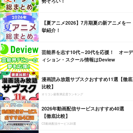
勢ぞろい！
【夏アニメ2026】7月期夏の新アニメを一
挙紹介！
芸能界を志す10代～20代を応援！ オーデ
ィション・スクール情報はDeview
漫画読み放題サブスクおすすめ11選【徹底
比較】
オリコン顧客満足度ランキング
2026年動画配信サービスおすすめ40選
【徹底比較】
CS動画配信サービス20選