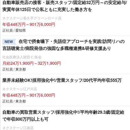
自動車販売店の接客・販売スタッフ/固定給32万円～の安定給与/
実質年休125日で公私ともに充実した働き方を
ネクステージ⾧久手グリーンロード店
年収448万円～901万6,000円
正社員 / 愛知県
在宅で摂食嚥下・失語症アプローチを実践!訪問リハの
NEW
言語聴覚士/病院発信の強固な多職種連携&研修支援あり
社会医療法人財団 仁医会
月給24万1,900円～32万1,900円
正社員 / 東京都
業界未経験OK!採用強化中!/営業スタッフ/20代平均年収555万
ネクステージ江戸川店
年収448万円～901万6,000円
正社員 / 東京都
自動車の買取営業スタッフ/採用強化中!/平均年齢29.3歳/固定給
で年収800万円以上も可
ネクステージ江南店