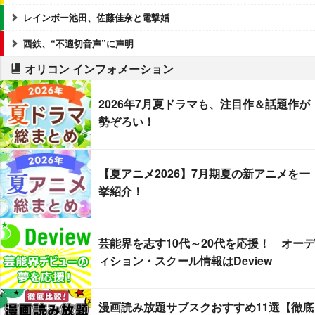
レインボー池田、佐藤佳奈と電撃婚
西鉄、“不適切音声”に声明
オリコン インフォメーション
2026年7月夏ドラマも、注目作＆話題作が
勢ぞろい！
【夏アニメ2026】7月期夏の新アニメを一
挙紹介！
芸能界を志す10代～20代を応援！ オーデ
ィション・スクール情報はDeview
漫画読み放題サブスクおすすめ11選【徹底