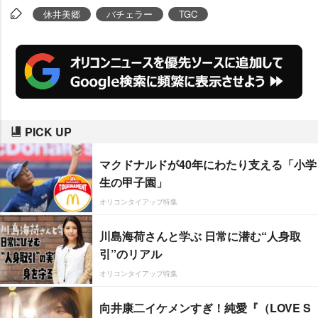
休井美郷
バチェラー
TGC
PICK UP
マクドナルドが40年にわたり支える「小学
生の甲子園」
オリコンタイアップ特集
川島海荷さんと学ぶ 日常に潜む“人身取
引”のリアル
オリコンタイアップ特集
向井康二イケメンすぎ！純愛『（LOVE S