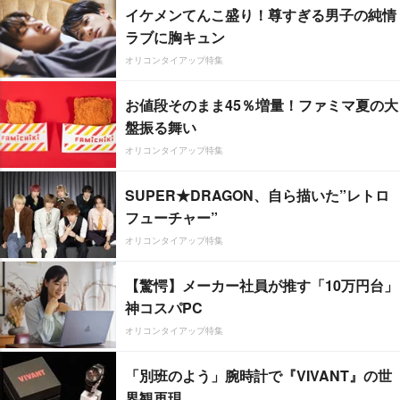
イケメンてんこ盛り！尊すぎる男子の純情
ラブに胸キュン
オリコンタイアップ特集
お値段そのまま45％増量！ファミマ夏の大
盤振る舞い
オリコンタイアップ特集
SUPER★DRAGON、自ら描いた”レトロ
フューチャー”
オリコンタイアップ特集
【驚愕】メーカー社員が推す「10万円台」
神コスパPC
オリコンタイアップ特集
「別班のよう」腕時計で『VIVANT』の世
界観再現