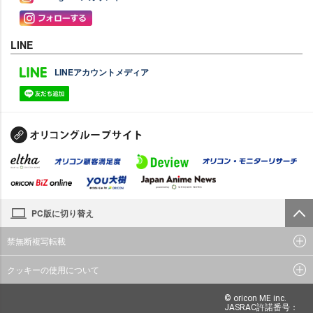
LINE
LINEアカウントメディア
PC版に切り替え
禁無断複写転載
クッキーの使用について
© oricon ME inc.
JASRAC許諾番号：