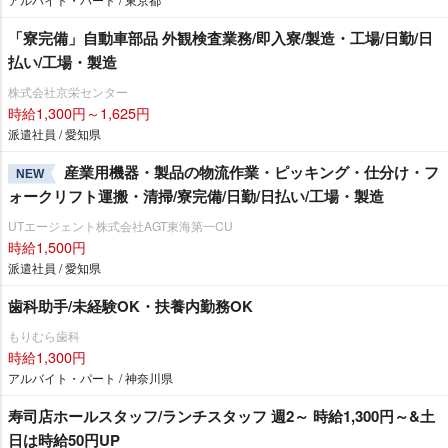
「寮完備」自動車部品 外観検査業務/即入寮/製造・工場/日勤/日
払い/工場・製造
株式会社京栄センター
時給1,300円～1,625円
派遣社員 / 愛知県
産業用機器・製品の物流作業・ピッキング・仕分け・フ
NEW
ォークリフト運搬・清掃/寮完備/日勤/日払い/工場・製造
UTエージェント株式会社AGT東海第一CU
時給1,500円
派遣社員 / 愛知県
歯科助手/未経験OK・扶養内勤務OK
もりむら歯科
時給1,300円
アルバイト・パート / 神奈川県
寿司店ホールスタッフ/ランチスタッフ 週2～ 時給1,300円～&土
日は時給50円UP