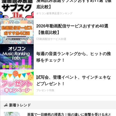
漫画読み放題サブスクおすすめ11選【徹
底比較】
オリコン顧客満足度ランキング
2026年動画配信サービスおすすめ40選
【徹底比較】
CS動画配信サービス20選
毎週の音楽ランキングから、ヒットの推
移をチェック！
試写会、登壇イベント、サインチェキな
どプレゼント！
プレゼント特集
新着トレンド
茶葉で一目瞭然の浸透力！味の違いに衝撃を受ける水と