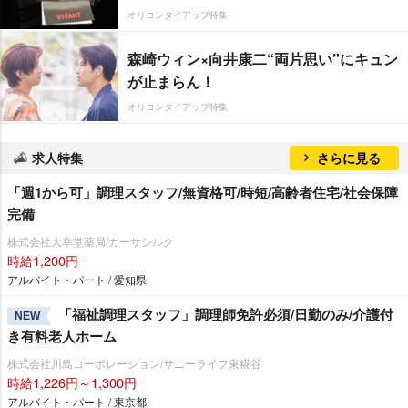
オリコンタイアップ特集
森崎ウィン×向井康二“両片思い”にキュン
が止まらん！
オリコンタイアップ特集
求人特集
さらに見る
「週1から可」調理スタッフ/無資格可/時短/高齢者住宅/社会保障
完備
株式会社大幸堂薬局/カーサシルク
時給1,200円
アルバイト・パート / 愛知県
「福祉調理スタッフ」調理師免許必須/日勤のみ/介護付
NEW
き有料老人ホーム
株式会社川島コーポレーション/サニーライフ東糀谷
時給1,226円～1,300円
アルバイト・パート / 東京都