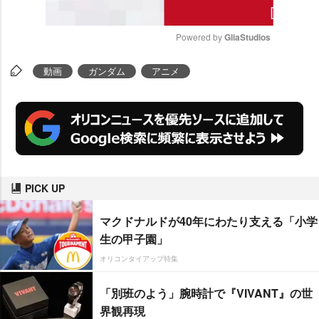
Powered by 
GliaStudios
M
動画
ガンダム
アニメ
u
t
e
PICK UP
マクドナルドが40年にわたり支える「小学
生の甲子園」
オリコンタイアップ特集
「別班のよう」腕時計で『VIVANT』の世
界観再現