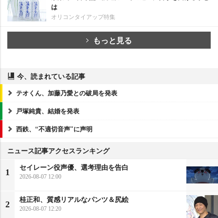
は
オリコンタイアップ特集
もっと見る
今、読まれている記事
テオくん、加藤乃愛との破局を発表
戸塚純貴、結婚を発表
西鉄、“不適切音声”に声明
ニュース記事アクセスランキング
セイレーン役声優、選考理由を告白
1
2026-08-07 12:00
桂正和、質感リアルなパンツ＆尻絵
2
2026-08-07 12:20