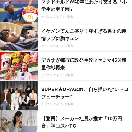
マクドナルドが40年にわたり支える「小
学生の甲子園」
オリコンタイアップ特集
イケメンてんこ盛り！尊すぎる男子の純
情ラブに胸キュン
オリコンタイアップ特集
デカすぎ都市伝説発生!?ファミマ45％増
量作戦再来
オリコンタイアップ特集
SUPER★DRAGON、自ら描いた”レトロ
フューチャー”
オリコンタイアップ特集
【驚愕】メーカー社員が推す「10万円
台」神コスパPC