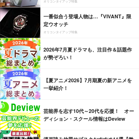
オリコンタイアップ特集
一番似合う登場人物は…『VIVANT』限
定ウオッチ
オリコンタイアップ特集
2026年7月夏ドラマも、注目作＆話題作
が勢ぞろい！
【夏アニメ2026】7月期夏の新アニメを
一挙紹介！
芸能界を志す10代～20代を応援！ オー
ディション・スクール情報はDeview