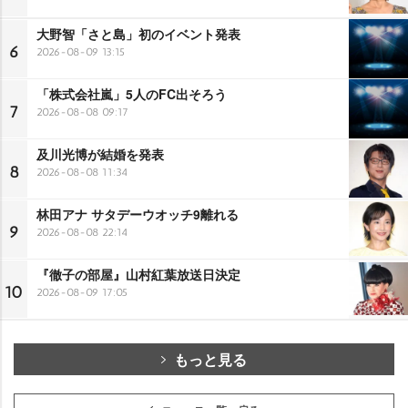
大野智「さと島」初のイベント発表
6
2026-08-09 13:15
「株式会社嵐」5人のFC出そろう
7
2026-08-08 09:17
及川光博が結婚を発表
8
2026-08-08 11:34
林田アナ サタデーウオッチ9離れる
9
2026-08-08 22:14
『徹子の部屋』山村紅葉放送日決定
10
2026-08-09 17:05
もっと見る