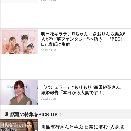
明日花キララ、Rちゃん、さおりんら美女6
人が“中華ファンタジー”へ誘う 『PECH
E』表紙に集結
2022-02-25
『バチェラー』“もりもり”森田紗英さん、
結婚報告「本日から人妻です！」
2022-09-28
話題の特集をPICK UP！
川島海荷さんと学ぶ 日常に潜む“人身取