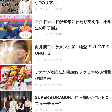
引”のリアル
オリコンタイアップ特集
マクドナルドが40年にわたり支える「小学
生の甲子園」
オリコンタイアップ特集
向井康二イケメンすぎ！純愛『（LOVE S
ONG）』
オリコンタイアップ特集
デカすぎ都市伝説発生!?ファミマ45％増量
作戦再来
オリコンタイアップ特集
SUPER★DRAGON、自ら描いた”レトロ
フューチャー”
オリコンタイアップ特集