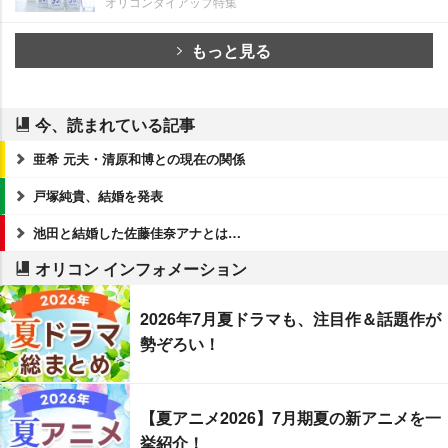
オリコンタイアップ特集
もっと見る
今、読まれている記事
亜希 元夫・清原和博との現在の関係
戸塚純貴、結婚を発表
池田と結婚した佐藤佳奈アナとは…
オリコン インフォメーション
2026年7月夏ドラマも、注目作＆話題作が
勢ぞろい！
【夏アニメ2026】7月期夏の新アニメを一
挙紹介！