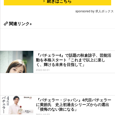
続きはこちら
sponsored by 求人ボックス
関連リンク+
『バチェラー4』で話題の秋倉諒子、芸能活
動を本格スタート「これまで以上に楽し
く、輝ける未来を目指して」
2022-02-01
『バチェラー・ジャパン』4代目バチェラー
に黄皓氏 史上初過去シリーズからの選出
「後悔のない旅になる」
2021-10-22