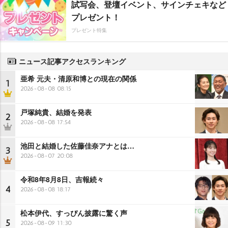
試写会、登壇イベント、サインチェキなど
プレゼント！
プレゼント特集
ニュース記事アクセスランキング
亜希 元夫・清原和博との現在の関係
1
2026-08-08 08:15
戸塚純貴、結婚を発表
2
2026-08-08 17:54
池田と結婚した佐藤佳奈アナとは…
3
2026-08-07 20:08
令和8年8月8日、吉報続々
4
2026-08-08 18:17
松本伊代、すっぴん披露に驚く声
5
2026-08-09 11:30