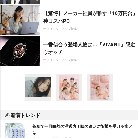
【驚愕】メーカー社員が推す「10万円台」
神コスパPC
オリコンタイアップ特集
一番似合う登場人物は…『VIVANT』限定
ウオッチ
オリコンタイアップ特集
新着トレンド
茶葉で一目瞭然の浸透力！味の違いに衝撃を受ける水と
は