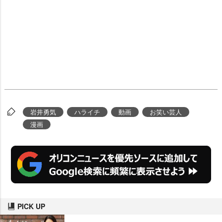
井勇気
ハライチ
動画
お笑い芸人
漫画
PICK UP