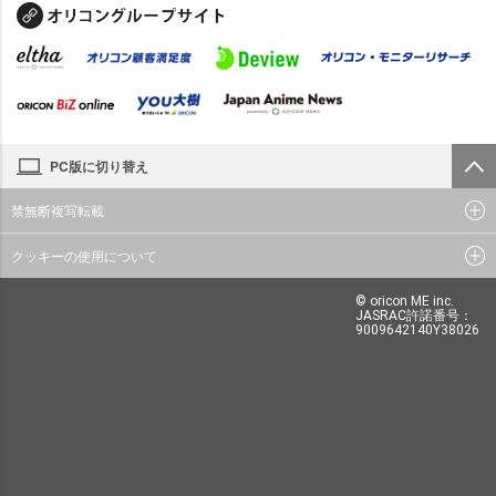
PC版に切り替え
禁無断複写転載
クッキーの使用について
© oricon ME inc.
JASRAC許諾番号：
9009642140Y38026