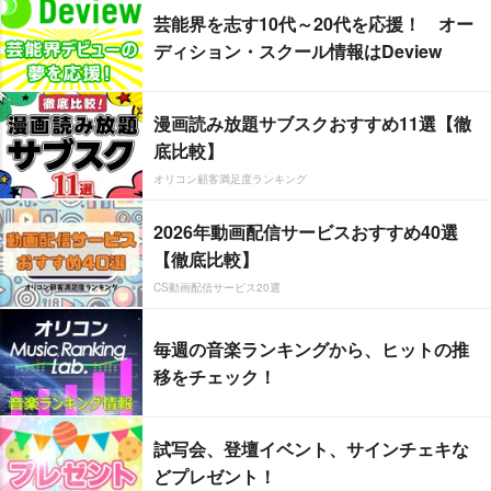
芸能界を志す10代～20代を応援！ オー
ディション・スクール情報はDeview
漫画読み放題サブスクおすすめ11選【徹
底比較】
オリコン顧客満足度ランキング
2026年動画配信サービスおすすめ40選
【徹底比較】
CS動画配信サービス20選
毎週の音楽ランキングから、ヒットの推
移をチェック！
試写会、登壇イベント、サインチェキな
どプレゼント！