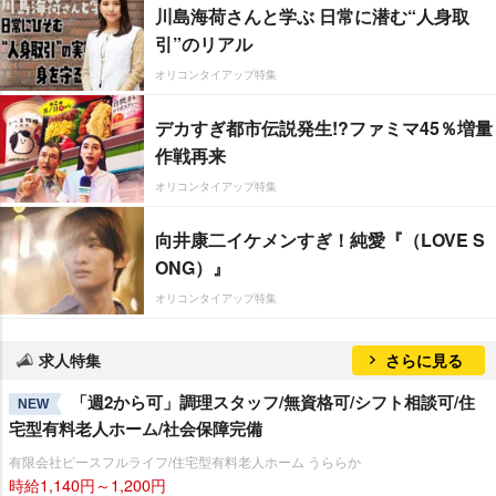
川島海荷さんと学ぶ 日常に潜む“人身取
引”のリアル
オリコンタイアップ特集
デカすぎ都市伝説発生!?ファミマ45％増量
作戦再来
オリコンタイアップ特集
向井康二イケメンすぎ！純愛『（LOVE S
ONG）』
オリコンタイアップ特集
求人特集
さらに見る
「週2から可」調理スタッフ/無資格可/シフト相談可/住
NEW
宅型有料老人ホーム/社会保障完備
有限会社ピースフルライフ/住宅型有料老人ホーム うららか
時給1,140円～1,200円