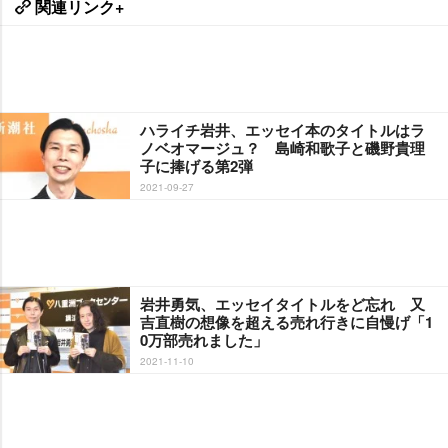
関連リンク+
ハライチ岩井、エッセイ本のタイトルはラ
ノベオマージュ？ 島崎和歌子と磯野貴理
子に捧げる第2弾
2021-09-27
井勇気、エッセイタイトルをど忘れ 又
吉直樹の想像を超える売れ行きに自慢げ「1
0万部売れました」
2021-11-10