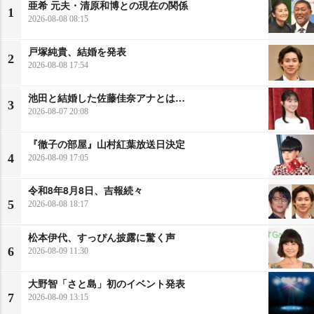
亜希 元夫・清原和博との現在の関係
1
2026-08-08 08:15
戸塚純貴、結婚を発表
2
2026-08-08 17:54
池田と結婚した佐藤佳奈アナとは…
3
2026-08-07 20:08
『徹子の部屋』山村紅葉放送日決定
4
2026-08-09 17:05
令和8年8月8日、吉報続々
5
2026-08-08 18:17
松本伊代、すっぴん披露に驚く声
6
2026-08-09 11:30
大野智「さと島」初のイベント発表
7
2026-08-09 13:15