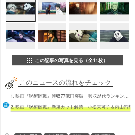
この記事の写真を見る（全11枚）
このニュースの流れをチェック
1. 映画『呪術廻戦』興収77億円突破 興収歴代ランキング80位に
2. 映画『呪術廻戦』新規カット解禁 小松未可子＆内山昂