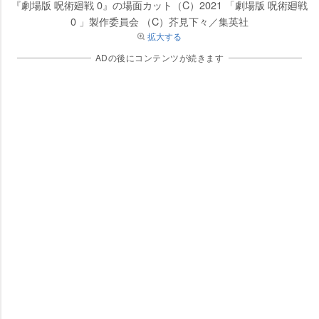
『劇場版 呪術廻戦 0』の場面カット（C）2021 「劇場版 呪術廻戦
0 」製作委員会 （C）芥見下々／集英社
拡大する
ADの後にコンテンツが続きます