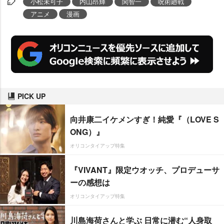
小松未可子
内山昂輝
関智一
呪術廻戦
アニメ
漫画
PICK UP
向井康二イケメンすぎ！純愛『（LOVE S
ONG）』
オリコンタイアップ特集
『VIVANT』限定ウオッチ、プロデューサ
ーの感想は
オリコンタイアップ特集
川島海荷さんと学ぶ 日常に潜む“人身取