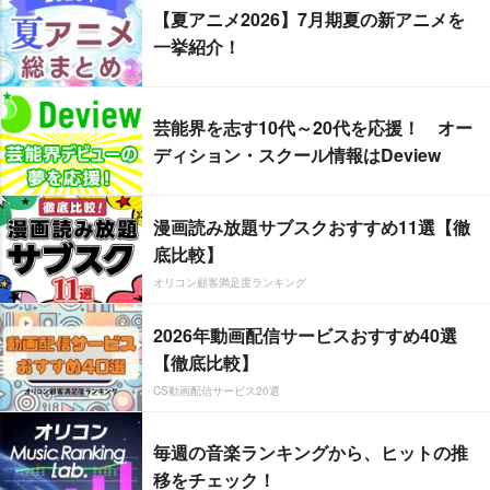
【夏アニメ2026】7月期夏の新アニメを
一挙紹介！
芸能界を志す10代～20代を応援！ オー
ディション・スクール情報はDeview
漫画読み放題サブスクおすすめ11選【徹
底比較】
オリコン顧客満足度ランキング
2026年動画配信サービスおすすめ40選
【徹底比較】
CS動画配信サービス20選
毎週の音楽ランキングから、ヒットの推
移をチェック！