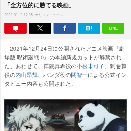
「全方位的に勝てる映画」
オリコンニュース
2022-01-11 12:35
2021年12月24日に公開されたアニメ映画『劇
場版 呪術廻戦 0』の本編新規カットが解禁され
た。あわせて、禪院真希役の
小松未可子
、狗巻棘
役の
内山昂輝
、パンダ役の
関智一
による公式イン
タビュー内容も公開された。