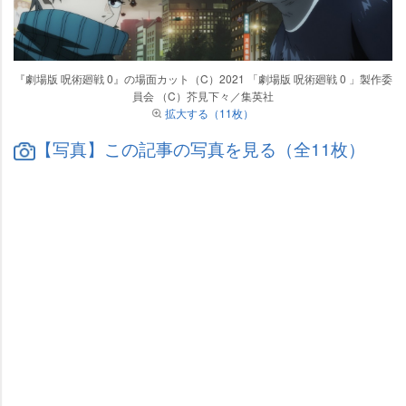
『劇場版 呪術廻戦 0』の場面カット（C）2021 「劇場版 呪術廻戦 0 」製作委
員会 （C）芥見下々／集英社
拡大する（11枚）
【写真】この記事の写真を見る（全11枚）