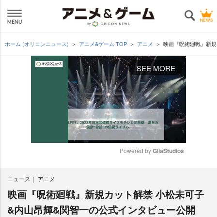
ホーム (オリコンニュース)
アニメ&ゲーム TOP
アニメ
映画『呪術廻戦』新規
SEE MORE
Powered by 
GliaStudios
M
ニュース
アニメ
u
t
映画『呪術廻戦』新規カット解禁 小松未可子
e
&内山昂輝&関智一の公式インタビュー公開