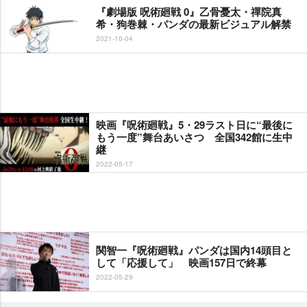
『劇場版 呪術廻戦 0』乙骨憂太・禪院真
希・狗巻棘・パンダの最新ビジュアル解禁
2021-10-04
映画『呪術廻戦』5・29ラスト日に“最後に
もう一度”舞台あいさつ 全国342館に生中
継
2022-05-17
関智一『呪術廻戦』パンダは国内14頭目と
して「応援して」 映画157日で終幕
2022-05-29