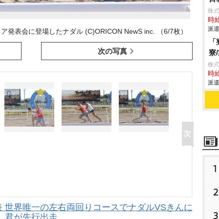
株式
時給
派遣
に登場したナダル (C)ORICON NewS inc. （6/7枚）
「
次の写真
寮
株
時給
派遣
1
2
 世界唯一の左右両回りコースでナダルVSきんに
3
君が先行出走