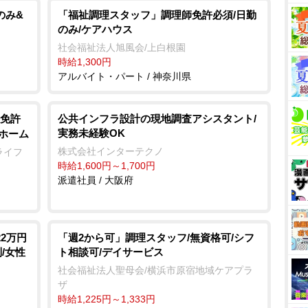
のみ&
「福祉調理スタッフ」調理師免許必須/日勤
のみ/ケアハウス
社会福祉法人旭風会/上白根園
時給1,300円
アルバイト・パート / 神奈川県
免許
公共インフラ設計の現地調査アシスタント/
実務未経験OK
人ホーム
株式会社インターテクノ
ライフ
時給1,600円～1,700円
派遣社員 / 大阪府
2万円
「週2から可」調理スタッフ/無資格可/シフ
/女性
ト相談可/デイサービス
社会福祉法人聖母会/横浜市原宿地域ケアプラ
ザ
時給1,225円～1,333円