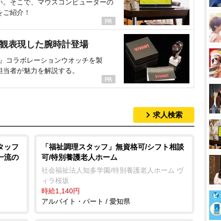
い。そこで、マウスコンピューターの
をご紹介！
界観表現した腕時計登場
NT』コラボレーションウオッチを製
担当者が魅力を解説する。
求人検索
タッフ
「福祉調理スタッフ」無資格可/シフト相談
一流の
可/特別養護老人ホーム
社会福祉法人知多学園/特別養護老人ホーム ヴ
ィラ桜坂
時給1,140円
アルバイト・パート / 愛知県