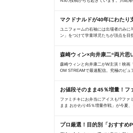
NSの投稿からも起きています。川島
マクドナルドが40年にわたり
ユニフォームの右袖には出場者のみに
ン」をつけて学童球児たちが頂点を目
森崎ウィン×向井康二“両片思
森崎ウィンと向井康二がW主演！映画『（L
OM STREAMで最速配信。究極のピュ
お値段そのまま45％増量！フ
ファミチキにお弁当にアイスも!?ファ
まま おかわり45％増量作戦」が今夏
プロ厳選！目的別「おすすめP