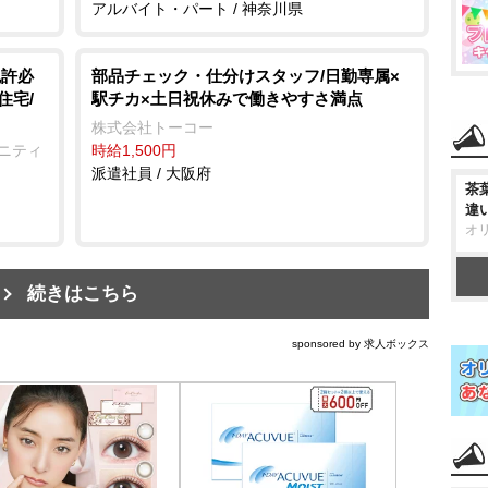
アルバイト・パート / 神奈川県
免許必
部品チェック・仕分けスタッフ/日勤専属×
住宅/
駅チカ×土日祝休みで働きやすさ満点
株式会社トーコー
ュニティ
時給1,500円
派遣社員 / 大阪府
茶
違
オ
続きはこちら
sponsored by 求人ボックス