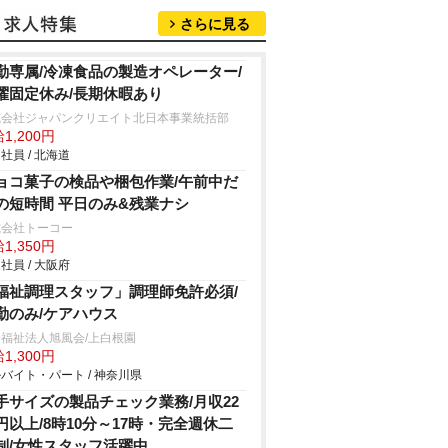
さらに見る
勤専属/冷凍食品の製造オペレーター/
曜固定休み/長期休暇あり
式会社ジャパンクリエイト北日本事業統括部
1,200円
社員 / 北海道
ョコ菓子の検品や梱包作業/午前中だ
の短時間 平日のみ&残業ナシ
式会社トーコー
1,350円
社員 / 大阪府
福祉調理スタッフ」調理師免許必須/
勤のみ/ケアハウス
福祉法人旭風会/上白根園
1,300円
バイト・パート / 神奈川県
手サイズの製品チェック業務/月収22
円以上/8時10分～17時・完全週休二
制/女性スタッフ活躍中