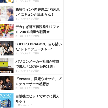
オリコンタイアップ特集
森崎ウィン×向井康二“両片思
い”にキュンが止まらん！
オリコンタイアップ特集
デカすぎ都市伝説発生!?ファ
ミマ45％増量作戦再来
オリコンタイアップ特集
SUPER★DRAGON、自ら描い
た”レトロフューチャー”
オリコンタイアップ特集
パソコンメーカー社員が本気
で選ぶ「10万円台PC3選」
オリコンタイアップ特集
『VIVANT』限定ウオッチ、プ
ロデューサーの感想は
オリコンタイアップ特集
自販機にピッ！ですぐに買え
ちゃう
（PR）ジハンピ