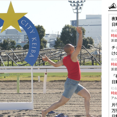
夜
日
株
時給
派遣
チ
け
株
時給
派遣
「
日
社会
時給
アル
片
万
日