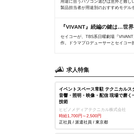
用途に合うパソコン選びは意外と難し
製品担当者が用途別のおすすめモデル
『VIVANT』続編の鍵は…世
セイコーが、TBS系日曜劇場『VIVA
作。ドラマプロデューサーとセイコー
求人特集
イベントスペース常駐 テクニカルス
音響・照明・映像・配信 現場で磨く
技術
ヒビノメディアテクニカル株式会社
時給1,700円～2,500円
正社員 / 派遣社員 / 東京都