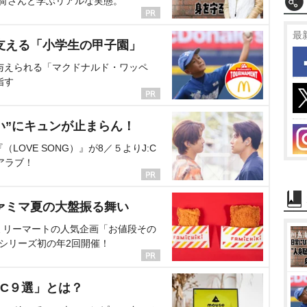
海荷さんと学ぶリアルな実態。
最
支える「小学生の甲子園」
与えられる「マクドナルド・ワッペ
指す
い”にキュンが止まらん！
OVE SONG）』が8／５よりJ:C
アラブ！
ァミマ夏の大盤振る舞い
ミリーマートの人気企画「お値段その
、シリーズ初の年2回開催！
C９選」とは？