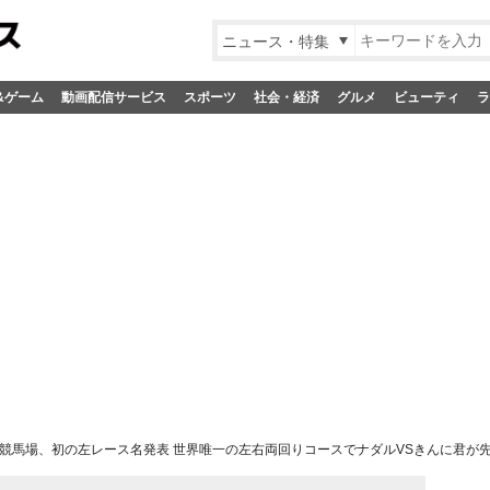
ニュース・特集
&ゲーム
動画配信サービス
スポーツ
社会・経済
グルメ
ビューティ
ラ
競馬場、初の左レース名発表 世界唯一の左右両回りコースでナダルVSきんに君が