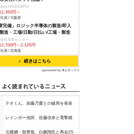
会社GROOOWTH
1,350円～
社員 / 大阪府
寮完備」ロジック半導体の製造/即入
/製造・工場/日勤/日払い/工場・製造
式会社京栄センター
1,700円～2,125円
社員 / 北海道
続きはこちら
sponsored by 求人ボックス
テオくん、加藤乃愛との破局を発表
レインボー池田、佐藤佳奈と電撃婚
元横綱・朝青龍、白鵬翔氏と再会2S