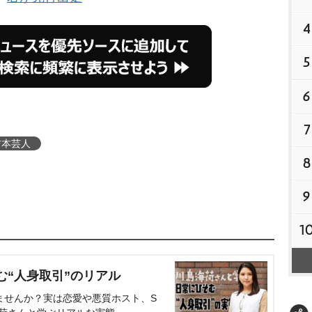
4
5
6
7
吉本芸人
8
9
1
む“人身取引”のリアル
ませんか？実は恋愛や悪質ホスト、S