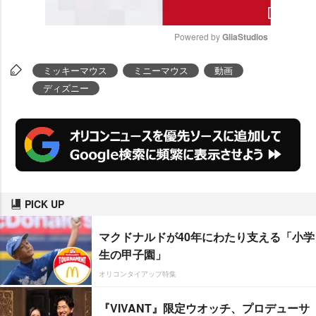
Powered by 
GliaStudios
M
ミッキーマウス
ミニーマウス
動画
u
ディズニー
t
e
PICK UP
マクドナルドが40年にわたり支える「小学
生の甲子園」
オリコンタイアップ特集
『VIVANT』限定ウオッチ、プロデューサ