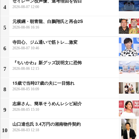
セイレーン役声優、選考理由を告白
4
2026-08-07 12:00
元横綱・朝青龍、白鵬翔氏と再会2S
5
2026-08-06 16:16
寺田心、ジム通いで筋トレ…激変
6
2026-08-07 10:46
『ちいかわ』新グッズ説明文に恐怖
7
2026-08-06 12:15
15歳で当時27歳の夫に一目惚れ
8
2026-08-05 16:09
志麻さん、簡単そうめんレシピ紹介
9
2026-08-05 15:10
山口達也氏 3.4万円の湘南物件契約
10
2026-08-03 12:18