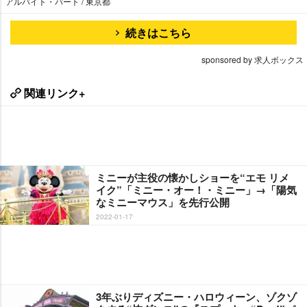
アルバイト・パート / 東京都
続きはこちら
sponsored by 求人ボックス
関連リンク+
ミニーが主役の懐かしショーを“エモ リメ
イク”「ミニー・オー！・ミニー」→「陽気
なミニーマウス」を先行公開
2022-01-17
3年ぶりディズニー・ハロウィーン、ゾクゾ