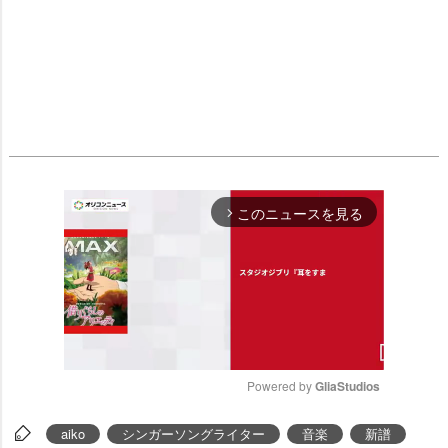
このニュースを見る
arrow_forward_ios
Powered by 
GliaStudios
M
aiko
シンガーソングライター
音楽
新譜
u