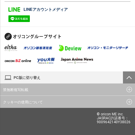
LINEアカウントメディア
PC版に切り替え
禁無断複写転載
クッキーの使用について
© oricon ME inc.
JASRAC許諾番号：
9009642140Y38026