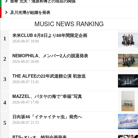
亜希 元夫・清原和博との現在の関係
及川光博が結婚を発表
MUSIC NEWS RANKING
米米CLUB 8月8日より88年間限定企画
1
2026-08-07 18:00
NEMOPHILA、メンバー2人の脱退発表
2
2026-08-07 20:00
THE ALFEEの22年武道館公演 初放送
3
2026-08-07 13:45
MAZZEL、パタヤの海で“幸福”写真
4
2026-08-07 17:00
日向坂46「イチャイチャ虫」発売へ
5
2026-08-07 21:55
BTS×オレオ、特別企画発表