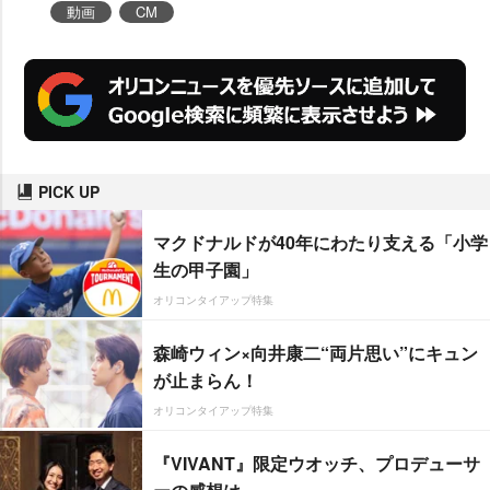
動画
CM
t
e
PICK UP
マクドナルドが40年にわたり支える「小学
生の甲子園」
オリコンタイアップ特集
森崎ウィン×向井康二“両片思い”にキュン
が止まらん！
オリコンタイアップ特集
『VIVANT』限定ウオッチ、プロデューサ