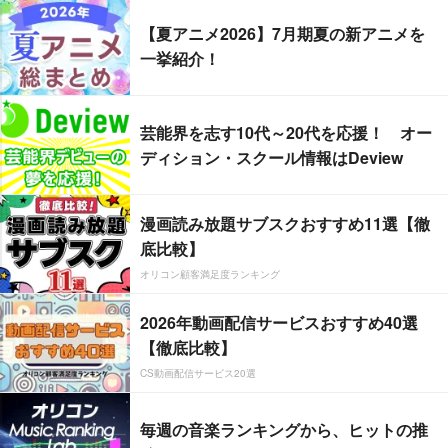
【夏アニメ2026】7月期夏の新アニメを
一挙紹介！
芸能界を志す10代～20代を応援！ オー
ディション・スクール情報はDeview
漫画読み放題サブスクおすすめ11選【徹
底比較】
オリコン顧客満足度ランキング
2026年動画配信サービスおすすめ40選
【徹底比較】
CS動画配信サービス20選
毎週の音楽ランキングから、ヒットの推