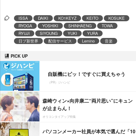
ISSA
DAIKI
KO1KEYZ
KEITO
KOSUKE
RYOGA
YOSHIKI
SHINHAENG
TOWA
RYUJI
SIYOUNG
YUKI
YURA
日プ新世界
配信サービス
Lemino
音楽
PICK UP
自販機にピッ！ですぐに買えちゃう
（PR）ジハンピ
森崎ウィン×向井康二“両片思い”にキュン
が止まらん！
オリコンタイアップ特集
パソコンメーカー社員が本気で選んだ「10