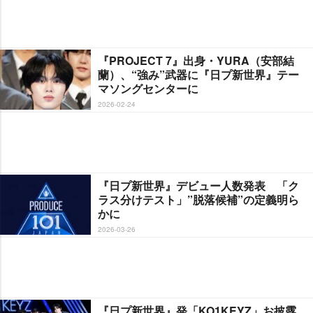
『PROJECT 7』出身・YURA（安部結
蘭）、“強み”武器に『日プ新世界』テー
マソングセンターに
2026-02-24
『日プ新世界』デビュー人数発表 「ク
ラス分けテスト」”脱落候補”の定義明ら
かに
2026-03-26
『日プ新世界』発「KO1KEYZ」お披露