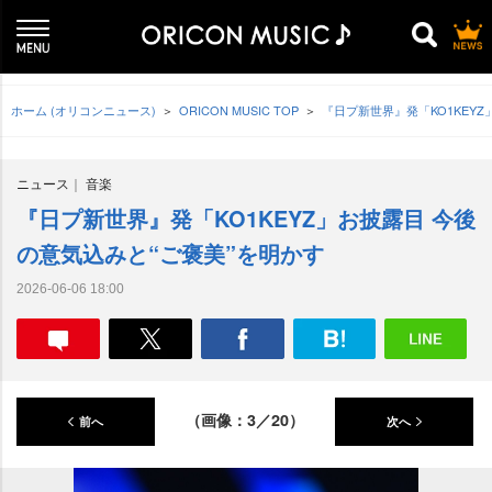
ホーム (オリコンニュース)
ORICON MUSIC TOP
『日プ新世界』発「KO1KEY
ニュース
音楽
『日プ新世界』発「KO1KEYZ」お披露目 今後
の意気込みと“ご褒美”を明かす
2026-06-06 18:00
（画像：3／20）
前へ
次へ