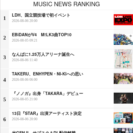
MUSIC NEWS RANKING
LDH、国立競技場で初イベント
1
2026-08-06 20:00
EBiDANがV4 M!LK3曲TOP10
2
2026-08-05 09:21
なんばに1.25万人アリーナ誕生へ
3
2026-08-06 11:40
TAKERU、ENHYPEN・NI-KIへの思い
4
2026-08-06 06:00
『ノノガ』出身「TAKARA」デビュー
5
2026-08-05 21:00
13日『STAR』出演アーティスト決定
6
2026-08-06 20:00
光GENJI、サブスク＆DL配信解禁