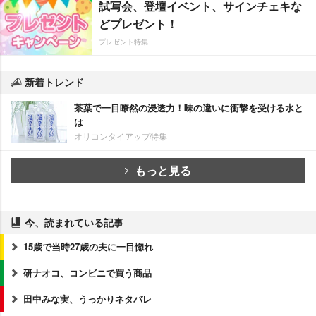
試写会、登壇イベント、サインチェキな
どプレゼント！
プレゼント特集
新着トレンド
茶葉で一目瞭然の浸透力！味の違いに衝撃を受ける水と
は
オリコンタイアップ特集
もっと見る
今、読まれている記事
15歳で当時27歳の夫に一目惚れ
研ナオコ、コンビニで買う商品
田中みな実、うっかりネタバレ