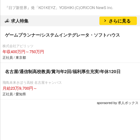
『日プ新世界』発「KO1KEYZ」YOSHIKI (C)ORICON NewS inc.
求人特集
さらに見る
ゲームプランナー/システムインテグレータ・ソフトハウス
株式会社アピリッツ
年収400万円～750万円
正社員 / 東京都
名古屋/通信制高校教員/賞与年2回/福利厚生充実/年休120日
飛鳥未来きぼう高校 名古屋キャンパス
月給23万9,700円～
正社員 / 愛知県
sponsored by 求人ボックス