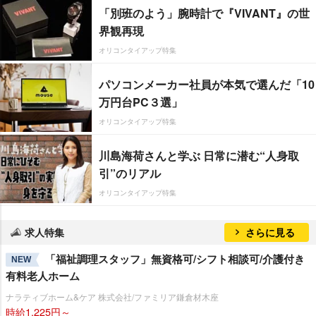
「別班のよう」腕時計で『VIVANT』の世
界観再現
オリコンタイアップ特集
パソコンメーカー社員が本気で選んだ「10
万円台PC３選」
オリコンタイアップ特集
川島海荷さんと学ぶ 日常に潜む“人身取
引”のリアル
オリコンタイアップ特集
求人特集
さらに見る
「福祉調理スタッフ」無資格可/シフト相談可/介護付き
NEW
有料老人ホーム
ナラティブホーム&ケア 株式会社/ファミリア鎌倉材木座
時給1,225円～