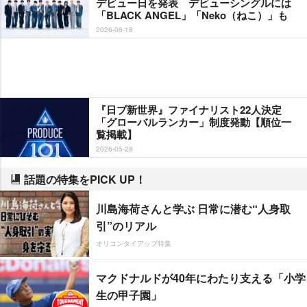
デビュー日を発表 デビューシングルには
「BLACK ANGEL」「Neko（ねこ）」も
2026-06-18
『日プ新世界』ファイナリスト22人決定
「グローバルランカー」制度発動【順位一
覧掲載】
2026-05-28
話題の特集をPICK UP！
川島海荷さんと学ぶ 日常に潜む“人身取
引”のリアル
オリコンタイアップ特集
マクドナルドが40年にわたり支える「小学
生の甲子園」