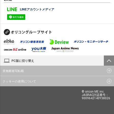
LINEアカウントメディア
PC版に切り替え
禁無断複写転載
クッキーの使用について
© oricon ME inc.
JASRAC許諾番号：
9009642140Y38026