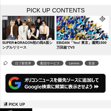
PICK UP CONTENTS
SUPER★DRAGON初の両A面シ
EBiDAN「Yes! 東京」週間1500
ングルリリース
万回超でV3
日プ新世界
配信サービス
Lemino
音楽
PICK UP