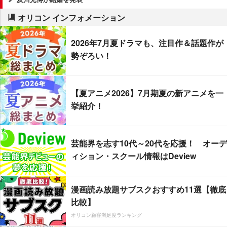
オリコン インフォメーション
2026年7月夏ドラマも、注目作＆話題作が
勢ぞろい！
【夏アニメ2026】7月期夏の新アニメを一
挙紹介！
芸能界を志す10代～20代を応援！ オーデ
ィション・スクール情報はDeview
漫画読み放題サブスクおすすめ11選【徹底
比較】
オリコン顧客満足度ランキング