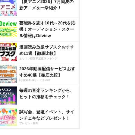
【夏アニメ2026】7月期夏の
スで見る
楽天ブックスで見る
楽天ブックスで見る
楽天ブッ
新アニメを一挙紹介！
芸能界を志す10代～20代を応
援！オーディション・スクー
ル情報はDeview
漫画読み放題サブスクおすす
め11選【徹底比較】
オリコン顧客満足度ランキング
2026年動画配信サービスおす
すめ40選【徹底比較】
CS動画配信サービス20選
毎週の音楽ランキングから、
ヒットの推移をチェック！
試写会、登壇イベント、サイ
ンチェキなどプレゼント！
プレゼント特集