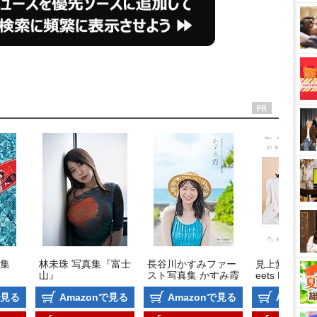
集
林未珠 写真集『富士
長谷川かすみファー
見上愛&上坂樹
山』
スト写真集 かすみ霞
eets NHK 
ビ小説 風、
で見る
Amazonで見る
Amazonで見る
Amazo