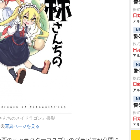
警
株式
日給
アル
N
警
株式
日給
アル
N
警
株式
日給
アル
N
警
株式
さんちのメイドラゴン』書影
日給
アル
写真ページを見る