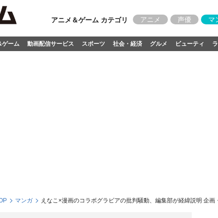
アニメ
声優
マ
アニメ＆ゲーム カテゴリ
&ゲーム
動画配信サービス
スポーツ
社会・経済
グルメ
ビューティ
ラ
OP
マンガ
えなこ×漫画のコラボグラビアの批判騒動、編集部が経緯説明 企画