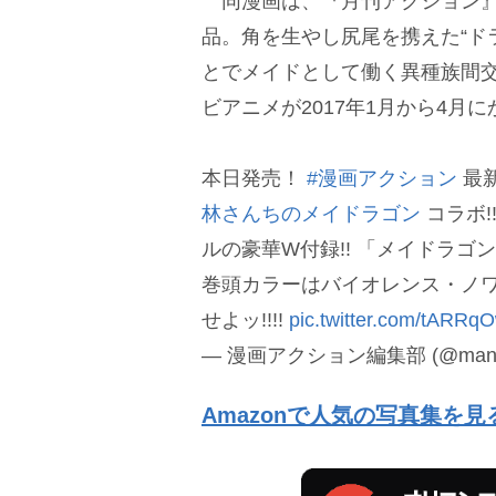
同漫画は、『月刊アクション』
品。角を生やし尻尾を携えた“ド
とでメイドとして働く異種族間
ビアニメが2017年1月から4月
本日発売！
#漫画アクション
最
林さんちのメイドラゴン
コラボ!
ルの豪華W付録!! 「メイドラゴン
巻頭カラーはバイオレンス・ノ
せよッ!!!!
pic.twitter.com/tARRq
— 漫画アクション編集部 (@manga
Amazonで人気の写真集を見