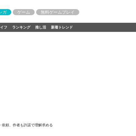
ンガ
ゲーム
無料ゲームプレイ
イフ
ランキング
推し活
新着トレンド
・依頼、作者も許諾で理解求める