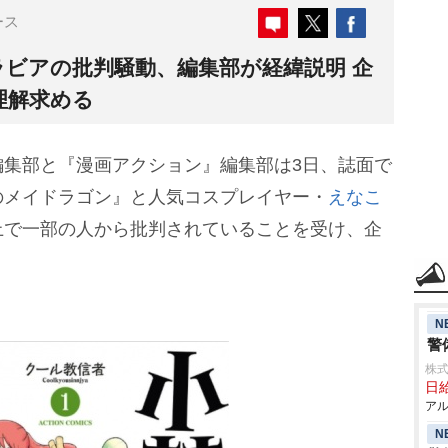
ース
ラビアの批判騒動、編集部が経緯説明 企
理解求める
集部と『漫画アクション』編集部は3日、誌面で
のメイドラゴン』と人気コスプレイヤー・
えなこ
上で一部の人から批判されていることを受け、企
N
警
株式
日給
アル
N