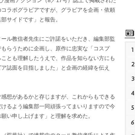
び漫画アクション（8／17号）誌上で掲載された
のコラボグラビアですが、グラビアを企画・依頼
集部サイドです」と報告。
ール教信者先生にご許諾をいただき、編集部監
でもらうために企画し、原作に忠実な「コスプ
1
ることも理解したうえで、作品を知らない方にも
2
ビア誌面を目指しました」と企画の経緯を伝え
3
4
感想があるかと存じますが、これからもできる
だけるよう編集部一同頑張ってまいりますので今
5
お願い申し上げます」と理解を求めた。
6