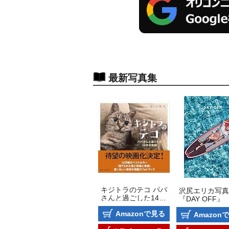
最新写真集
キジトラのテコ パパ
沢尻エリカ写真
さんと過ごした14年
『DAY OFF』
の奇跡
Amazonで見る
Amazon