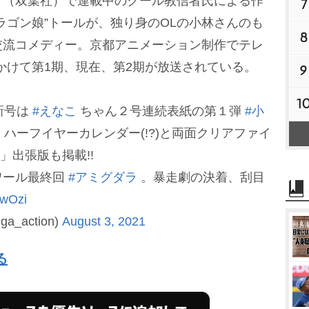
（双葉社）で連載中のクール教信者氏による作
7
ラゴン娘”トールが、独り身のOLの小林さんのも
8
交流コメディー。京都アニメーション制作でテレ
にかけて第1期、現在、第2期が放送されている。
9
1
新号は
#えなこ
ちゃん２号連続表紙の第１弾
#小
! ハーフイヤーカレンダー(!?)と両面クリアファイ
」出張版も掲載!!
ワール最終回
#アミグダラ
。暴走劇の決着、刮目
OwOzi
_action)
August 3, 2021
る