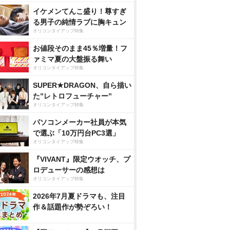
イケメンてんこ盛り！尊すぎ
る男子の純情ラブに胸キュン
オリコンタイアップ特集
お値段そのまま45％増量！フ
ァミマ夏の大盤振る舞い
オリコンタイアップ特集
SUPER★DRAGON、自ら描い
た”レトロフューチャー”
オリコンタイアップ特集
パソコンメーカー社員が本気
で選ぶ「10万円台PC3選」
オリコンタイアップ特集
『VIVANT』限定ウオッチ、プ
ロデューサーの感想は
オリコンタイアップ特集
里 m
知英写真集 Still Me
井口裕香写真集 『c
錦織一清 写
2026年7月夏ドラマも、注目
連続テレ
appuccino』
レンダー 『 
作＆話題作が勢ぞろい！
薫る
0カラット
nで見る
Amazonで見る
Amazonで見る
Amaz
共に - 』