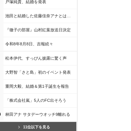
戸塚純貴、結婚を発表
池田と結婚した佐藤佳奈アナとは…
『徹子の部屋』山村紅葉放送日決定
令和8年8月8日、吉報続々
松本伊代、すっぴん披露に驚く声
大野智「さと島」初のイベント発表
重岡大毅、結婚＆第1子誕生を報告
「株式会社嵐」5人のFC出そろう
0
林田アナ サタデーウオッチ9離れる
11位以下を見る