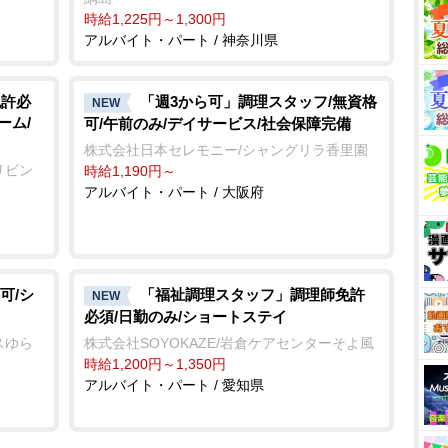
時給1,225円～1,300円
アルバイト・パート / 神奈川県
免許必
「週3から可」調理スタッフ/無資格
NEW
ーム/
可/午前のみ/デイサービス/社会保障完備
株式会社日本セレモニー/シャングリラ香里園
リビン
時給1,190円～
アルバイト・パート / 大阪府
可/シ
「福祉調理スタッフ」調理師免許
NEW
必須/日勤のみ/ショートステイ
スゆら
株式会社SOYOKAZE/岩倉ケアセンターそよ風
時給1,200円～1,350円
アルバイト・パート / 愛知県