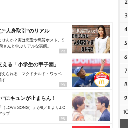
2
3
4
む“人身取引”のリアル
ませんか？実は恋愛や悪質ホスト、S
5
海荷さんと学ぶリアルな実態。
6
支える「小学生の甲子園」
7
与えられる「マクドナルド・ワッペ
指す
8
9
い”にキュンが止まらん！
OVE SONG）』が8／５よりJ:C
1
アラブ！