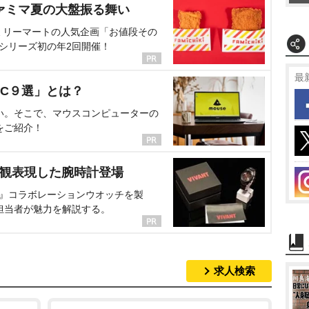
ァミマ夏の大盤振る舞い
ミリーマートの人気企画「お値段その
、シリーズ初の年2回開催！
最
C９選」とは？
い。そこで、マウスコンピューターの
をご紹介！
界観表現した腕時計登場
NT』コラボレーションウオッチを製
担当者が魅力を解説する。
求人検索