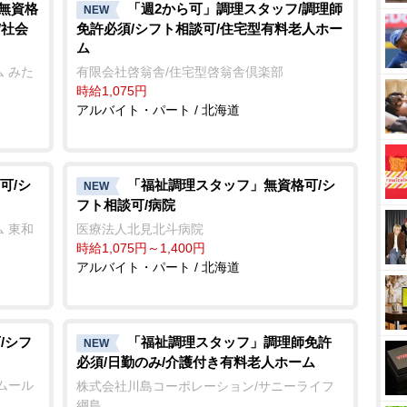
/無資格
「週2から可」調理スタッフ/調理師
NEW
/社会
免許必須/シフト相談可/住宅型有料老人ホー
ム
 みた
有限会社啓翁舎/住宅型啓翁舎倶楽部
時給1,075円
アルバイト・パート / 北海道
可/シ
「福祉調理スタッフ」無資格可/シ
NEW
フト相談可/病院
 東和
医療法人北見北斗病院
時給1,075円～1,400円
アルバイト・パート / 北海道
/シフ
「福祉調理スタッフ」調理師免許
NEW
必須/日勤のみ/介護付き有料老人ホーム
ムール
株式会社川島コーポレーション/サニーライフ
綱島