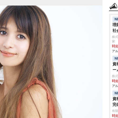
N
理
社
株式
家
時給
アル
N
資
ー
株式
時給
アル
N
資
完
有限
時給