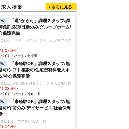
さらに見る
「週1から可」調理スタッフ/調
EW
師免許必須/日勤のみ/グループホーム/
会保障完備
会社ケーサポート/グループホーム ヤマブキの
1,075円
バイト・パート / 北海道
「未経験OK」調理スタッフ/無
EW
格可/シフト相談可/住宅型有料老人ホ
ム/社会保障完備
会社三五/住宅型有料老人ホーム さんご相模原
1,225円～
バイト・パート / 神奈川県
「未経験OK」調理スタッフ/無
EW
格可/午前のみ/デイサービス/社会保障
備
会社ドゥ・ウエル/げんき日和
1,140円