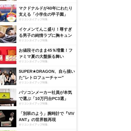
マクドナルドが40年にわたり
支える「小学生の甲子園」
オリコンタイアップ特集
イケメンてんこ盛り！尊すぎ
る男子の純情ラブに胸キュン
オリコンタイアップ特集
お値段そのまま45％増量！フ
ァミマ夏の大盤振る舞い
オリコンタイアップ特集
SUPER★DRAGON、自ら描い
た”レトロフューチャー”
オリコンタイアップ特集
パソコンメーカー社員が本気
で選ぶ「10万円台PC3選」
オリコンタイアップ特集
「別班のよう」腕時計で『VIV
ANT』の世界観再現
オリコンタイアップ特集