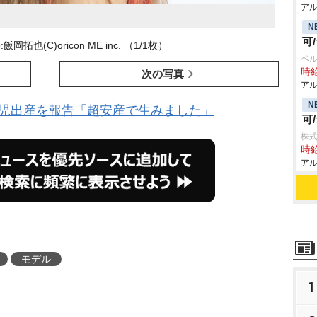
アル
N
可
飯岡拓也(C)oricon ME inc. （1/1枚）
ベル
時給
次の写真
アル
N
女児出産を報告「超安産で生みました」
可
株式
時給
アル
モデル
1