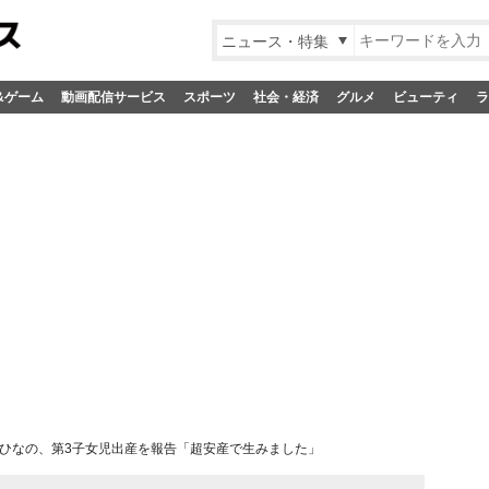
ニュース・特集
&ゲーム
動画配信サービス
スポーツ
社会・経済
グルメ
ビューティ
ラ
ひなの、第3子女児出産を報告「超安産で生みました」