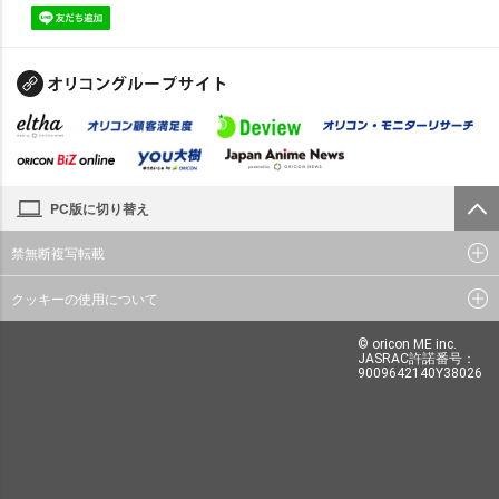
PC版に切り替え
禁無断複写転載
クッキーの使用について
© oricon ME inc.
JASRAC許諾番号：
9009642140Y38026