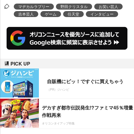
おたけ
さいこっちょーゲーム”、こ
マヂカルラブリー
野田クリスタル
お笑い芸人
の理不尽こそが野田ゲーの真髄」
吉本芸人
ゲーム
任天堂
インタビュー
など話題に。本懐である芸人とし
てもピンで『R-1ぐらんぷり202
0』で優勝、コンビで『M-1グラン
プリ』優勝。だが彼の成功、豊富
なバイタリティの裏には思いもよ
PICK UP
らぬ強い信念が隠されていた。
自販機にピッ！ですぐに買えちゃう
（PR）ジハンピ
デカすぎ都市伝説発生!?ファミマ45％増量
作戦再来
オリコンタイアップ特集