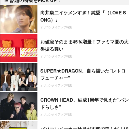
話題の特集をPICK UP！
向井康二イケメンすぎ！純愛『（LOVE S
ONG）』
オリコンタイアップ特集
お値段そのまま45％増量！ファミマ夏の大
盤振る舞い
オリコンタイアップ特集
SUPER★DRAGON、自ら描いた”レトロ
フューチャー”
オリコンタイアップ特集
CROWN HEAD、結成1周年で見えた”バン
ドらしさ”
オリコンタイアップ特集
パソコンメーカー社員が本気で選んだ「10