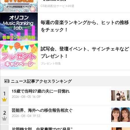
CS動画配信サービス20選
毎週の音楽ランキングから、ヒットの推移
をチェック！
試写会、登壇イベント、サインチェキなど
プレゼント！
プレゼント特集
ニュース記事アクセスランキング
15歳で当時27歳の夫に一目惚れ
1
2026-08-05 16:09
芸能界、海外への移住報告相次ぐ
2
2026-08-04 19:53
片岡鶴太郎、自家農園での“発見”