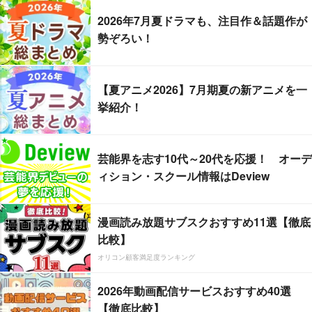
2026年7月夏ドラマも、注目作＆話題作が
勢ぞろい！
【夏アニメ2026】7月期夏の新アニメを一
挙紹介！
芸能界を志す10代～20代を応援！ オーデ
ィション・スクール情報はDeview
漫画読み放題サブスクおすすめ11選【徹底
比較】
オリコン顧客満足度ランキング
2026年動画配信サービスおすすめ40選
【徹底比較】