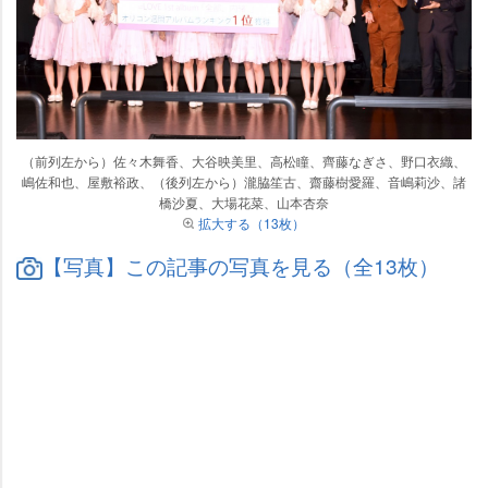
（前列左から）佐々木舞香、大谷映美里、高松瞳、齊藤なぎさ、野口衣織、
嶋佐和也、屋敷裕政、（後列左から）瀧脇笙古、齋藤樹愛羅、音嶋莉沙、諸
橋沙夏、大場花菜、山本杏奈
拡大する（13枚）
【写真】この記事の写真を見る（全13枚）