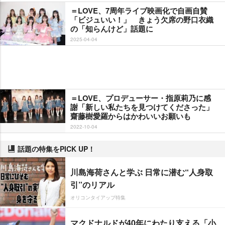
＝LOVE、7周年ライブ映画化で自画自賛
「ビジュいい！」 きょう欠席の野口衣織
の「知らんけど」話題に
2025-04-04
＝LOVE、プロデューサー・指原莉乃に感
謝「新しい私たちを見つけてくださった」
齋藤樹愛羅からはかわいいお願いも
2022-10-04
話題の特集をPICK UP！
川島海荷さんと学ぶ 日常に潜む“人身取
引”のリアル
オリコンタイアップ特集
マクドナルドが40年にわたり支える「小