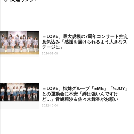
＝LOVE、最大規模の7周年コンサート控え
意気込み「感謝を届けられるよう大きなス
テージに」
2024-08-08
＝LOVE、姉妹グループ「≠ME」「≒JOY」
との運動会に不安「絆は強いんですけ
ど…」音嶋莉沙＆佐々木舞香がお願い
2022-10-04