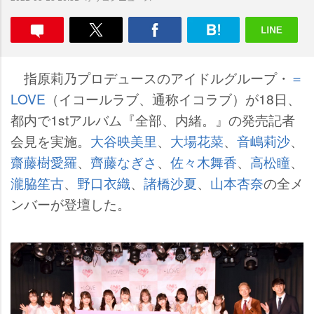
指原莉乃プロデュースのアイドルグループ・
＝
LOVE
（イコールラブ、通称イコラブ）が18日、
都内で1stアルバム『全部、内緒。』の発売記者
会見を実施。
大谷映美里
、
大場花菜
、
音嶋莉沙
、
齋藤樹愛羅
、
齊藤なぎさ
、
佐々木舞香
、
高松瞳
、
瀧脇笙古
、
野口衣織
、
諸橋沙夏
、
山本杏奈
の全メ
ンバーが登壇した。