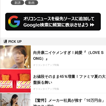
新譜
動画
PICK UP
向井康二イケメンすぎ！純愛『（LOVE S
ONG）』
オリコンタイアップ特集
お値段そのまま45％増量！ファミマ夏の大
盤振る舞い
オリコンタイアップ特集
【驚愕】メーカー社員が推す「10万円台」