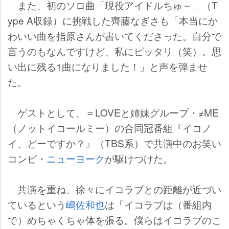
また、初のソロ曲「現役アイドルちゅ～」（T
ype A収録）に挑戦した齊藤なぎさも「本当にか
わいい曲を指原さんが書いてくださった。自分で
言うのもなんですけど、私にピッタリ（笑）。思
い出に残る1曲になりました！」と声を弾ませ
た。
ゲストとして、＝LOVEと姉妹グループ・≠ME
（ノットイコールミー）の合同冠番組『イコノ
イ、どーですか？』（TBS系）で共演中のお笑い
コンビ・
ニューヨーク
が駆けつけた。
共演を重ね、徐々にイコラブとの距離が近づい
ているという
嶋佐和也
は「イコラブは（番組内
で）めちゃくちゃ体を張る。僕らはイコラブのこ