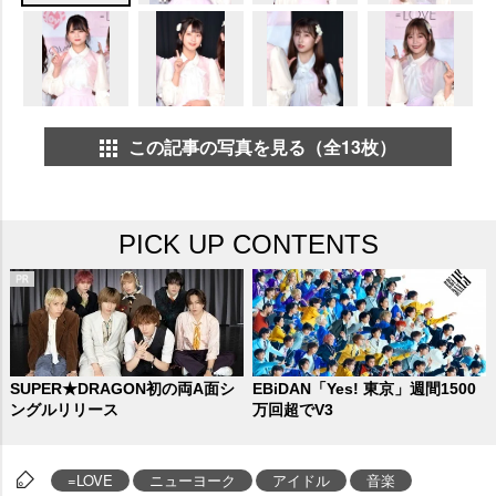
この記事の写真を見る（全13枚）
PICK UP CONTENTS
SUPER★DRAGON初の両A面シ
EBiDAN「Yes! 東京」週間1500
ングルリリース
万回超でV3
=LOVE
ニューヨーク
アイドル
音楽