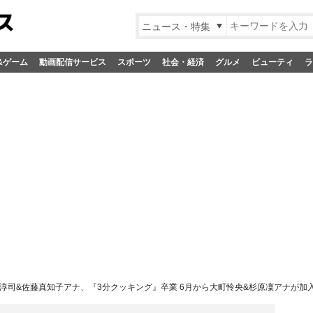
ニュース・特集
&ゲーム
動画配信サービス
スポーツ
社会・経済
グルメ
ビューティ
ラ
淳司&佐藤真知子アナ、『3分クッキング』卒業 6月から大町怜央&杉原凜アナが加