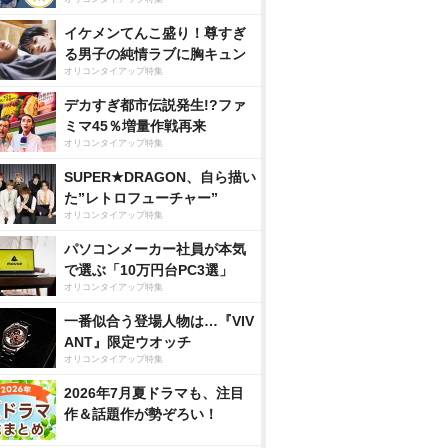
イケメンてんこ盛り！尊すぎ
る男子の純情ラブに胸キュン
オリコンタイアップ特集
デカすぎ都市伝説発生!?ファ
ミマ45％増量作戦再来
オリコンタイアップ特集
SUPER★DRAGON、自ら描い
た”レトロフューチャー”
オリコンタイアップ特集
パソコンメーカー社員が本気
で選ぶ「10万円台PC3選」
オリコンタイアップ特集
一番似合う登場人物は…『VIV
ANT』限定ウオッチ
オリコンタイアップ特集
2026年7月夏ドラマも、注目
作＆話題作が勢ぞろい！