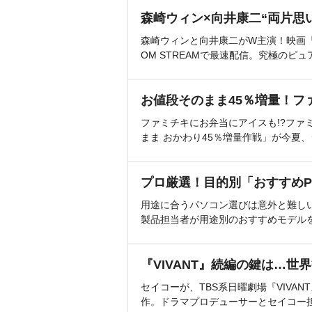
森崎ウィン×向井康二“両片思
森崎ウィンと向井康二がW主演！映画『（L
OM STREAMで最速配信。究極のピュ
お値段そのまま45％増量！フ
ファミチキにお弁当にアイスも!?ファ
まま おかわり45％増量作戦」が今夏
プロ厳選！目的別「おすすめP
用途に合うパソコン選びは意外と難し
製品担当者が用途別のおすすめモデル
『VIVANT』続編の鍵は…世
セイコーが、TBS系日曜劇場『VIVA
作。ドラマプロデューサーとセイコー