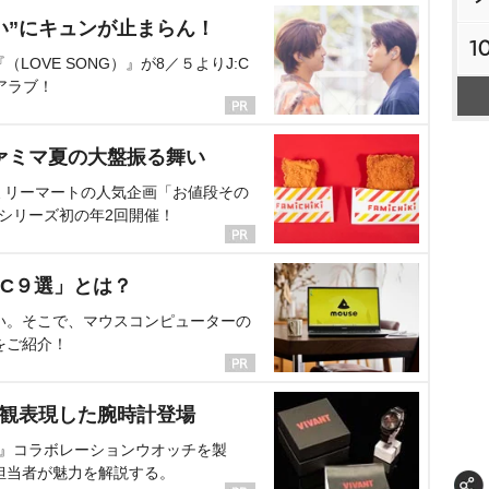
い”にキュンが止まらん！
1
OVE SONG）』が8／５よりJ:C
アラブ！
ァミマ夏の大盤振る舞い
ミリーマートの人気企画「お値段その
、シリーズ初の年2回開催！
C９選」とは？
い。そこで、マウスコンピューターの
をご紹介！
界観表現した腕時計登場
NT』コラボレーションウオッチを製
担当者が魅力を解説する。