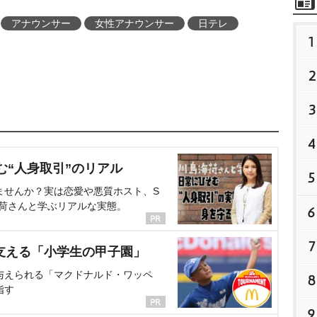
アナウンサー
女性アナウンサー
日テレ
1
2
3
4
む“人身取引”のリアル
5
ませんか？実は恋愛や悪質ホスト、S
海荷さんと学ぶリアルな実態。
6
7
支える「小学生の甲子園」
与えられる「マクドナルド・ワッペ
8
指す
9