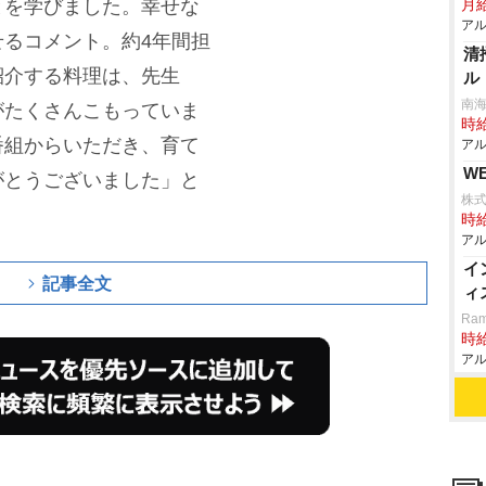
とを学びました。幸せな
月
アル
るコメント。約4年間担
清
紹介する料理は、先生
ル
南
がたくさんこもっていま
時給
番組からいただき、育て
アル
W
がとうございました」と
株式
時給
アル
イ
記事全文
ィ
Ram
時給
アル