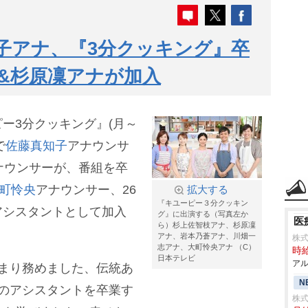
子アナ、『3分クッキング』卒
央&杉原凜アナが加入
ー3分クッキング』(月～
で
佐藤真知子
アナウンサ
ナウンサーが、番組を卒
町怜央
アナウンサー、26
拡大する
『キユーピー３分クッキン
アシスタントとして加入
グ』に出演する（写真左か
医
ら）杉上佐智枝アナ、杉原凜
アナ、岩本乃蒼アナ、川畑一
株
志アナ、大町怜央アナ （C）
時給
日本テレビ
アル
まり務めました、伝統あ
N
のアシスタントを卒業す
株