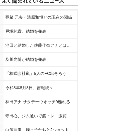
亜希 元夫・清原和博との現在の関係
戸塚純貴、結婚を発表
池田と結婚した佐藤佳奈アナとは…
及川光博が結婚を発表
「株式会社嵐」5人のFC出そろう
令和8年8月8日、吉報続々
林田アナ サタデーウオッチ9離れる
寺田心、ジム通いで筋トレ…激変
白濱亜嵐、姪っ子たちと2ショット