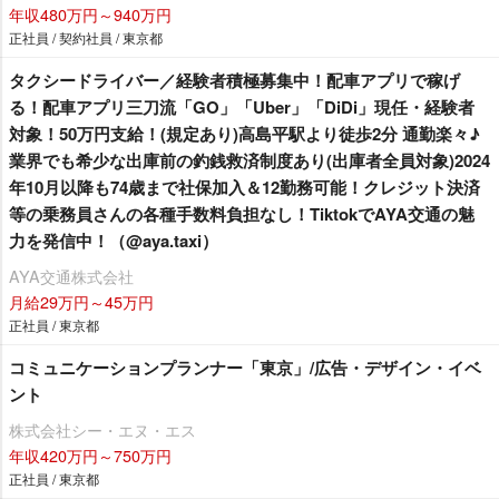
年収480万円～940万円
正社員 / 契約社員 / 東京都
タクシードライバー／経験者積極募集中！配車アプリで稼げ
る！配車アプリ三刀流「GO」「Uber」「DiDi」現任・経験者
対象！50万円支給！(規定あり)高島平駅より徒歩2分 通勤楽々♪
業界でも希少な出庫前の釣銭救済制度あり(出庫者全員対象)2024
年10月以降も74歳まで社保加入＆12勤務可能！クレジット決済
等の乗務員さんの各種手数料負担なし！TiktokでAYA交通の魅
力を発信中！（@aya.taxi）
AYA交通株式会社
月給29万円～45万円
正社員 / 東京都
コミュニケーションプランナー「東京」/広告・デザイン・イベ
ント
株式会社シー・エヌ・エス
年収420万円～750万円
正社員 / 東京都