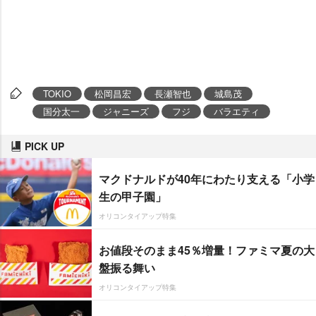
TOKIO
松岡昌宏
長瀬智也
城島茂
国分太一
ジャニーズ
フジ
バラエティ
PICK UP
マクドナルドが40年にわたり支える「小学
生の甲子園」
オリコンタイアップ特集
お値段そのまま45％増量！ファミマ夏の大
盤振る舞い
オリコンタイアップ特集