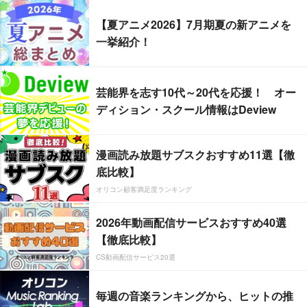
【夏アニメ2026】7月期夏の新アニメを
一挙紹介！
芸能界を志す10代～20代を応援！ オー
ディション・スクール情報はDeview
漫画読み放題サブスクおすすめ11選【徹
底比較】
オリコン顧客満足度ランキング
2026年動画配信サービスおすすめ40選
【徹底比較】
CS動画配信サービス20選
毎週の音楽ランキングから、ヒットの推