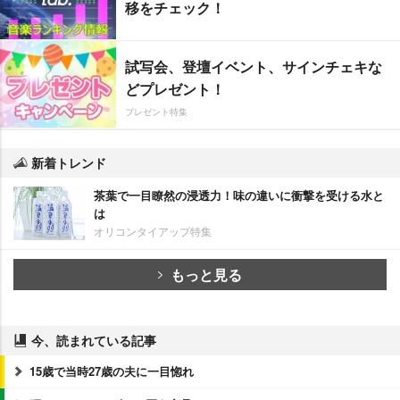
移をチェック！
試写会、登壇イベント、サインチェキな
どプレゼント！
プレゼント特集
新着トレンド
茶葉で一目瞭然の浸透力！味の違いに衝撃を受ける水と
は
オリコンタイアップ特集
もっと見る
今、読まれている記事
15歳で当時27歳の夫に一目惚れ