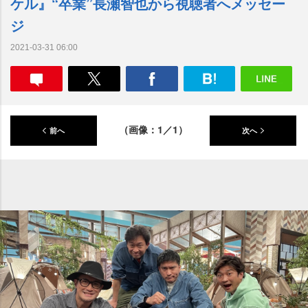
ケル』“卒業”長瀬智也から視聴者へメッセー
ジ
2021-03-31 06:00
（画像：1／1）
前へ
次へ