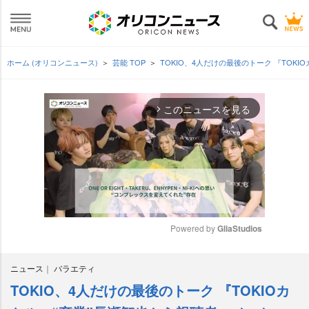
ホーム (オリコンニュース)
芸能 TOP
TOKIO、4人だけの最後のトーク 『TOK
このニュースを見る
arrow_forward_ios
Powered by 
GliaStudios
M
ニュース
バラエティ
u
t
TOKIO、4人だけの最後のトーク 『TOKIOカ
e