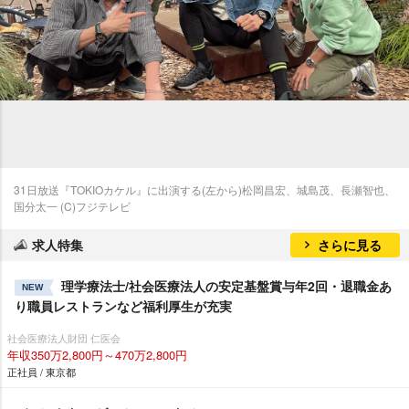
31日放送『TOKIOカケル』に出演する(左から)松岡昌宏、城島茂、長瀬智也、
国分太一 (C)フジテレビ
求人特集
さらに見る
理学療法士/社会医療法人の安定基盤賞与年2回・退職金あ
NEW
り職員レストランなど福利厚生が充実
社会医療法人財団 仁医会
年収350万2,800円～470万2,800円
正社員 / 東京都