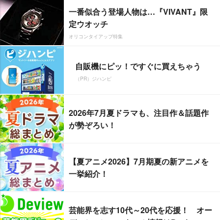
一番似合う登場人物は…『VIVANT』限
定ウオッチ
オリコンタイアップ特集
自販機にピッ！ですぐに買えちゃう
（PR）ジハンピ
2026年7月夏ドラマも、注目作＆話題作
が勢ぞろい！
【夏アニメ2026】7月期夏の新アニメを
一挙紹介！
芸能界を志す10代～20代を応援！ オー