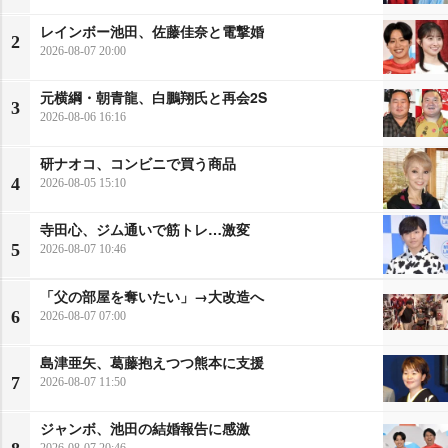
レインボー池田、佐藤佳奈と電撃婚
2
2026-08-07 20:00
元横綱・朝青龍、白鵬翔氏と再会2S
3
2026-08-06 16:16
研ナオコ、コンビニで買う商品
4
2026-08-05 15:10
寺田心、ジム通いで筋トレ…激変
5
2026-08-07 10:46
「父の部屋を奪いたい」→大改造へ
6
2026-08-07 07:00
島津亜矢、葛藤抱えつつ熊本に支援
7
2026-08-07 11:50
ジャンボ、池田の結婚報告に感激
2026-08-07 20:46