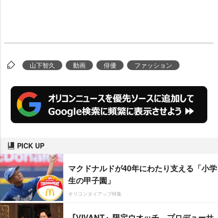
山下智久
動画
俳優
ファッション
PICK UP
マクドナルドが40年にわたり支える「小学
生の甲子園」
オリコンタイアップ特集
『VIVANT』限定ウオッチ、プロデューサ