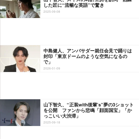
した匠に“流暢な英語”で驚き
2025-09-08
中島健人、アンバサダー就任会見で踊りは
封印「東京ドームのような空気になるの
で」
2026-01-09
山下智久、“正装with後輩’s”夢の3ショット
を公開 ファンから悲鳴「顔面国宝」「か
っこいい大渋滞」
2025-09-18