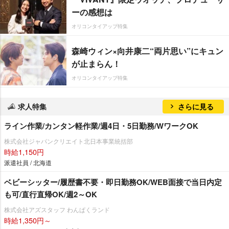
ーの感想は
オリコンタイアップ特集
森崎ウィン×向井康二“両片思い”にキュン
が止まらん！
オリコンタイアップ特集
求人特集
さらに見る
ライン作業/カンタン軽作業/週4日・5日勤務/WワークOK
株式会社ジャパンクリエイト北日本事業統括部
時給1,150円
派遣社員 / 北海道
ベビーシッター/履歴書不要・即日勤務OK/WEB面接で当日内定
も可/直行直帰OK/週2～OK
株式会社アズスタッフ わんぱくランド
時給1,350円～