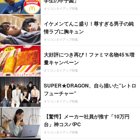
学生の甲子園」
オリコンタイアップ特集
イケメンてんこ盛り！尊すぎる男子の純
情ラブに胸キュン
オリコンタイアップ特集
大好評につき再び！ファミマ名物45％増
量キャンペーン
オリコンタイアップ特集
SUPER★DRAGON、自ら描いた”レトロ
フューチャー”
オリコンタイアップ特集
【驚愕】メーカー社員が推す「10万円
台」神コスパPC
オリコンタイアップ特集