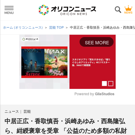
ホーム (オリコンニュース)
芸能 TOP
中居正広・香取慎吾・浜崎あゆみ・西島隆
SEE MORE
Powered by 
GliaStudios
M
ニュース
芸能
u
t
中居正広・香取慎吾・浜崎あゆみ・西島隆弘
e
ら、紺綬褒章を受章 「公益のため多額の私財