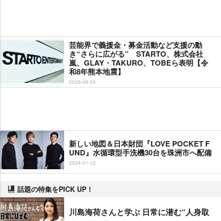
芸能界で義援金・募金活動など支援の動
き“さらに広がる” STARTO、株式会社
嵐、GLAY・TAKURO、TOBEら表明【令
和8年熊本地震】
2026-08-04
新しい地図＆日本財団『LOVE POCKET F
UND』水循環型手洗機30台を珠洲市へ配備
2024-01-12
話題の特集をPICK UP！
川島海荷さんと学ぶ 日常に潜む“人身取