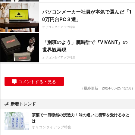
パソコンメーカー社員が本気で選んだ「1
0万円台PC３選」
オリコンタイアップ特集
「別班のよう」腕時計で『VIVANT』の
世界観再現
オリコンタイアップ特集
コメントする・見る
（最終更新：2024-06-25 12:58）
新着トレンド
茶葉で一目瞭然の浸透力！味の違いに衝撃を受ける水と
は
オリコンタイアップ特集