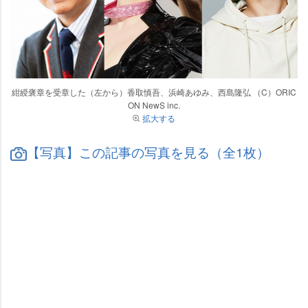
紺綬褒章を受章した（左から）香取慎吾、浜崎あゆみ、西島隆弘 （C）ORIC
ON NewS inc.
拡大する
【写真】この記事の写真を見る（全1枚）