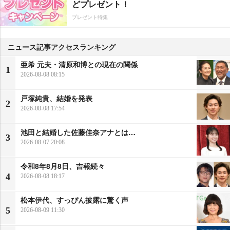
どプレゼント！
プレゼント特集
ニュース記事アクセスランキング
亜希 元夫・清原和博との現在の関係
1
2026-08-08 08:15
戸塚純貴、結婚を発表
2
2026-08-08 17:54
池田と結婚した佐藤佳奈アナとは…
3
2026-08-07 20:08
令和8年8月8日、吉報続々
4
2026-08-08 18:17
松本伊代、すっぴん披露に驚く声
5
2026-08-09 11:30