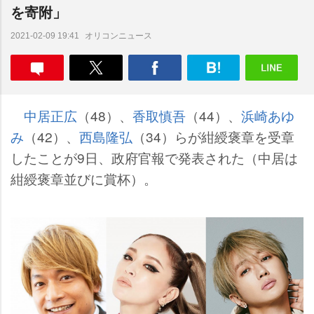
を寄附」
オリコンニュース
2021-02-09 19:41
中居正広
（48）、
香取慎吾
（44）、
浜崎あゆ
み
（42）、
西島隆弘
（34）らが紺綬褒章を受章
したことが9日、政府官報で発表された（中居は
紺綬褒章並びに賞杯）。