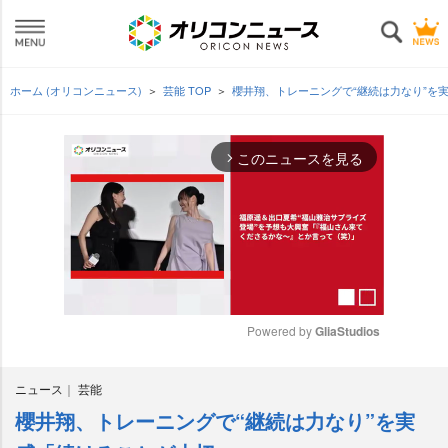
ホーム (オリコンニュース)
芸能 TOP
櫻井翔、トレーニングで“継続は力なり”を
このニュースを見る
arrow_forward_ios
Powered by 
GliaStudios
M
ニュース
芸能
u
t
櫻井翔、トレーニングで“継続は力なり”を実
e