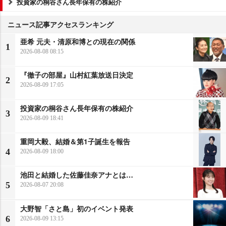
投資家の桐谷さん長年保有の株紹介
ニュース記事アクセスランキング
亜希 元夫・清原和博との現在の関係
1
2026-08-08 08:15
『徹子の部屋』山村紅葉放送日決定
2
2026-08-09 17:05
投資家の桐谷さん長年保有の株紹介
3
2026-08-09 18:41
重岡大毅、結婚＆第1子誕生を報告
4
2026-08-09 18:00
池田と結婚した佐藤佳奈アナとは…
5
2026-08-07 20:08
大野智「さと島」初のイベント発表
6
2026-08-09 13:15