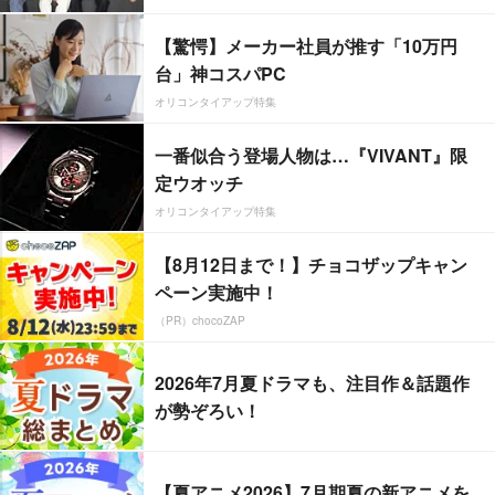
【驚愕】メーカー社員が推す「10万円
台」神コスパPC
オリコンタイアップ特集
一番似合う登場人物は…『VIVANT』限
定ウオッチ
オリコンタイアップ特集
【8月12日まで！】チョコザップキャン
ペーン実施中！
（PR）chocoZAP
2026年7月夏ドラマも、注目作＆話題作
が勢ぞろい！
【夏アニメ2026】7月期夏の新アニメを