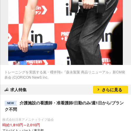
トレーニングを実践する嵐・櫻井翔=『森永製菓 商品リニューアル』新CM発
表会 (C)ORICON NewS inc.
求人特集
さらに見る
介護施設の看護師・准看護師/日勤のみ/週1日から/ブラン
NEW
ク不問
株式会社日本アメニティライフ協会
時給1,810円～2,010円
アルバイト・パート / 東京都