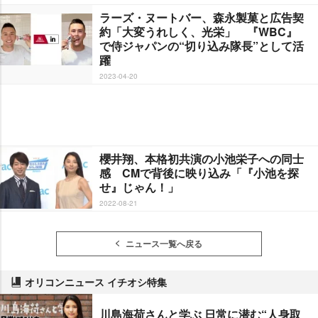
ラーズ・ヌートバー、森永製菓と広告契
約「大変うれしく、光栄」 『WBC』
で侍ジャパンの“切り込み隊長”として活
躍
2023-04-20
櫻井翔、本格初共演の小池栄子への同士
感 CMで背後に映り込み「『小池を探
せ』じゃん！」
2022-08-21
ニュース一覧へ戻る
オリコンニュース イチオシ特集
川島海荷さんと学ぶ 日常に潜む“人身取