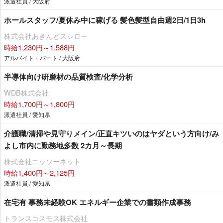
派遣社員 / 大阪府
ホールスタッフ/夏休み中に稼げる 髪色髪型自由週2日/1日3h
株式会社あきんどスシロー
時給1,230円～1,588円
アルバイト・パート / 大阪府
半導体向け研磨材の品質検査/化学分析
WDB株式会社
時給1,700円～1,800円
派遣社員 / 愛知県
介護職/清掃や見守りメイン/正直キツいのはヤダという方向け/み
よし市内に勤務地多数 2カ月～長期
株式会社ニッソーネット
時給1,400円～2,125円
派遣社員 / 愛知県
在宅有 事務未経験OK エネルギー企業での書類作成事務
トランスコスモス株式会社