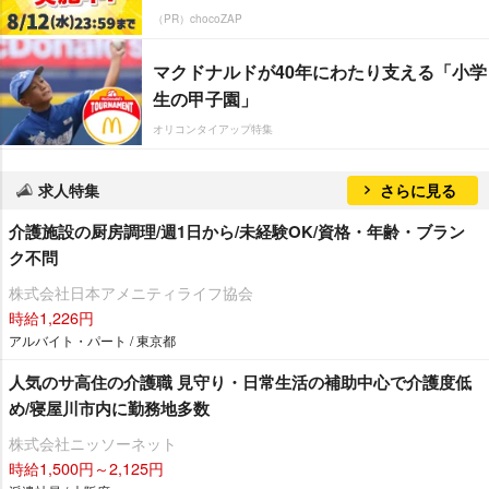
（PR）chocoZAP
マクドナルドが40年にわたり支える「小学
生の甲子園」
オリコンタイアップ特集
求人特集
さらに見る
介護施設の厨房調理/週1日から/未経験OK/資格・年齢・ブラン
ク不問
株式会社日本アメニティライフ協会
時給1,226円
アルバイト・パート / 東京都
人気のサ高住の介護職 見守り・日常生活の補助中心で介護度低
め/寝屋川市内に勤務地多数
株式会社ニッソーネット
時給1,500円～2,125円