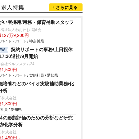
さらに見る
がい者採用/用務・保育補助スタッフ
会福祉法人わおわお福祉会
127万9,200円
バイト・パート / 神奈川県
契約サポートの事務/土日祝休
EW
17:30退社/9月開始
会社ベルシステム24
1,500円
バイト・パート / 契約社員 / 愛知県
胞培養などのバイオ実験補助業務/化
分析
B株式会社
1,800円
社員 / 愛知県
料の形態評価のための分析など研究
助/化学分析
B株式会社
1,450円～