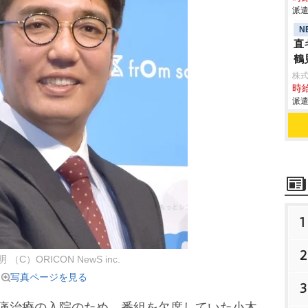
派遣
N
直
鶴
株
時給
派遣
1
2
（C）ORICON NewS inc.
写真ページを見る
3
痛治療の入院のため、番組を欠席していた小木。