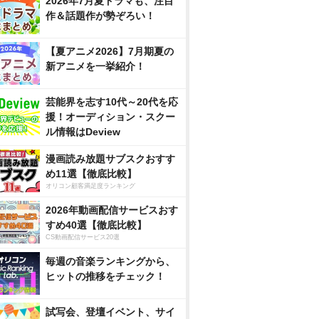
2026年7月夏ドラマも、注目
作＆話題作が勢ぞろい！
【夏アニメ2026】7月期夏の
新アニメを一挙紹介！
芸能界を志す10代～20代を応
援！オーディション・スクー
ル情報はDeview
漫画読み放題サブスクおすす
め11選【徹底比較】
オリコン顧客満足度ランキング
2026年動画配信サービスおす
すめ40選【徹底比較】
CS動画配信サービス20選
毎週の音楽ランキングから、
ヒットの推移をチェック！
試写会、登壇イベント、サイ