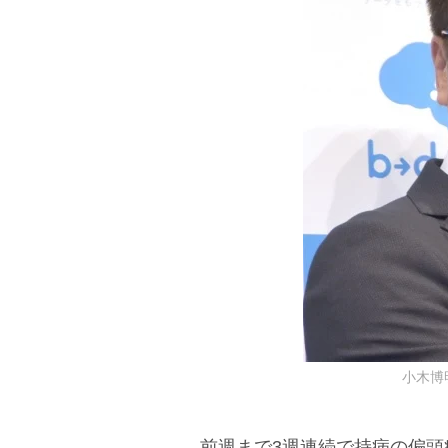
小木博明 
前週まで3週連続で持病の偏頭