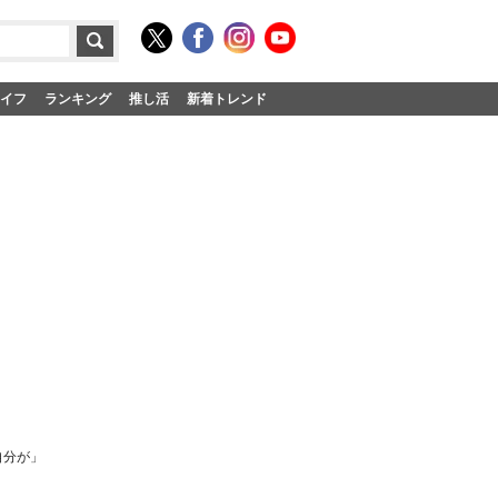
イフ
ランキング
推し活
新着トレンド
自分が」