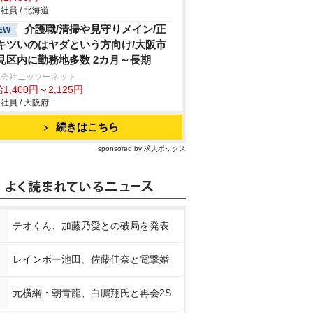
社員 / 北海道
介護職/清掃や見守りメイン/正
EW
キツいのはヤダという方向け/大阪市
見区内に勤務地多数 2カ月～長期
式会社ニッソーネット
1,400円～2,125円
社員 / 大阪府
続きはこちら
sponsored by 求人ボックス
テオくん、加藤乃愛との破局を発表
レインボー池田、佐藤佳奈と電撃婚
元横綱・朝青龍、白鵬翔氏と再会2S