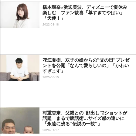
橋本環奈×浜辺美波、ディズニーで夏休み
楽しむ ファン歓喜「尊すぎてやばい」
「天使！」
2022-08-18
花江夏樹、双子の娘からの”父の日”プレゼ
ントを公開「なんて愛らしいの」「かわい
すぎます」
2025-06-15
村重杏奈、父親との“顔出し”2ショットが
話題 まるで腹話術…サイズ感の違いに
「永遠に残る“伝説の一枚”」
2026-01-17