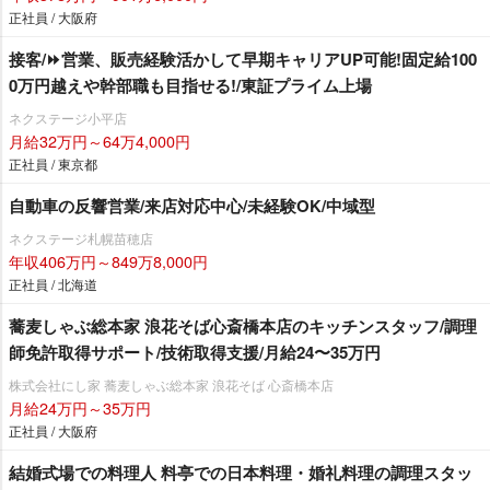
正社員 / 大阪府
接客/⏩️営業、販売経験活かして早期キャリアUP可能!固定給100
0万円越えや幹部職も目指せる!/東証プライム上場
ネクステージ小平店
月給32万円～64万4,000円
正社員 / 東京都
自動車の反響営業/来店対応中心/未経験OK/中域型
ネクステージ札幌苗穂店
年収406万円～849万8,000円
正社員 / 北海道
蕎麦しゃぶ総本家 浪花そば心斎橋本店のキッチンスタッフ/調理
師免許取得サポート/技術取得支援/月給24〜35万円
株式会社にし家 蕎麦しゃぶ総本家 浪花そば 心斎橋本店
月給24万円～35万円
正社員 / 大阪府
結婚式場での料理人 料亭での日本料理・婚礼料理の調理スタッ