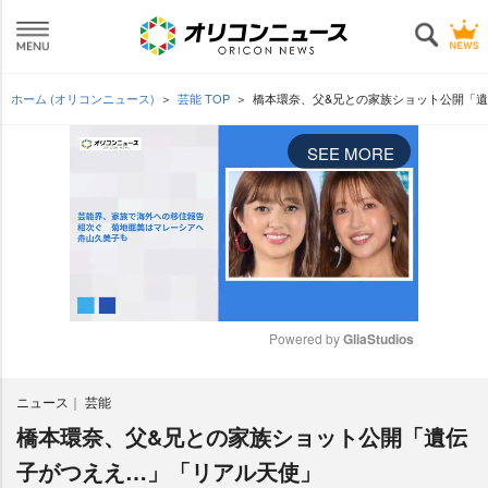
ホーム (オリコンニュース)
芸能 TOP
橋本環奈、父&兄との家族ショット公開「
SEE MORE
Powered by 
GliaStudios
M
ニュース
芸能
u
t
橋本環奈、父&兄との家族ショット公開「遺伝
e
子がつええ…」「リアル天使」