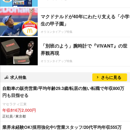
マクドナルドが40年にわたり支える「小学
生の甲子園」
オリコンタイアップ特集
「別班のよう」腕時計で『VIVANT』の世
界観再現
オリコンタイアップ特集
求人特集
さらに見る
自動車の販売営業/平均年齢29.3歳/転居の無い転職で年収800万
円も目指せる
マセラティ江東
年収816万2,000円
正社員 / 東京都
業界未経験OK!採用強化中!/営業スタッフ/20代平均年収555万