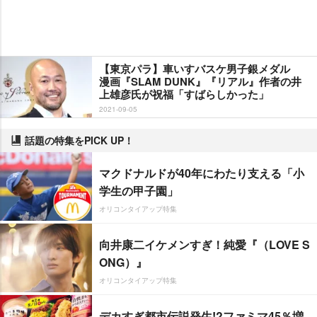
【東京パラ】車いすバスケ男子銀メダル
漫画『SLAM DUNK』『リアル』作者の井
上雄彦氏が祝福「すばらしかった」
2021-09-05
話題の特集をPICK UP！
マクドナルドが40年にわたり支える「小
学生の甲子園」
オリコンタイアップ特集
向井康二イケメンすぎ！純愛『（LOVE S
ONG）』
オリコンタイアップ特集
デカすぎ都市伝説発生!?ファミマ45％増