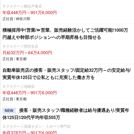
ネクステージ横浜戸塚店
年収448万円～901万6,000円
正社員 / 神奈川県
積極採用中!営業/⏩️営業、販売経験活かしてご活躍可能!1000万
円越えや幹部ポジションへの早期昇格も目指せる
ネクステージ世田谷店
月給32万円～64万4,000円
正社員 / 東京都
自動車販売店の接客・販売スタッフ/固定給32万円～の安定給与/
実質年休125日で公私ともに充実した働き方を
ネクステージ池袋店
年収448万円～901万6,000円
正社員 / 東京都
接客・販売スタッフ/職種経験者は給与優遇あり/実質年
NEW
休125日!/20代平均年収555万
ネクステージ箕面セダン・スポーツ専門店
年収378万円～901万6,000円