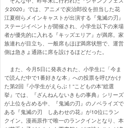
そんな中、昨年末に行われた『ジャンプフェス
タ2020』では、アニメで炭治郎役を担当した花
江夏樹らメインキャストが出演する『鬼滅の刃』
ステージイベントが開催され、小学生以下の来場
者が優先的に入れる『キッズエリア』が満席。家
族連れが目立ち、一般席もほぼ満席状態で、運営
側は急きょ通路に席を設けるほどだった。
また、今月5日に発表された、小学生に「今ま
で読んだ中で1番好きな本」への投票を呼びかけ
た第2回『小学生がえらぶ！“こどもの本”総選
挙』では、『ざんねんないきもの事典』シリーズ
が上位を占める中、『鬼滅の刃』のノベライズで
ある『鬼滅の刃 しあわせの花』が10位にラン
クイン。漫画原作で唯一のランクインとなり、本