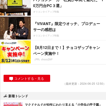
0万円台PC３選」
オリコンタイアップ特集
『VIVANT』限定ウオッチ、プロデュー
サーの感想は
オリコンタイアップ特集
【8月12日まで！】チョコザップキャン
ペーン実施中！
（PR）chocoZAP
コメントする・見る
（最終更新：2024-06-25 12:50）
新着トレンド
マクドナルドが40年にわたり支える「小学生の甲子園」