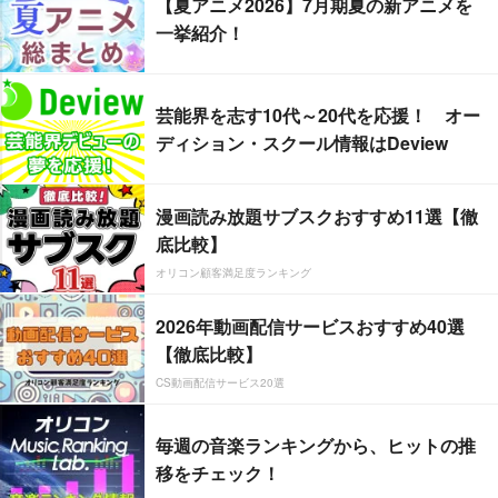
【夏アニメ2026】7月期夏の新アニメを
一挙紹介！
芸能界を志す10代～20代を応援！ オー
ディション・スクール情報はDeview
漫画読み放題サブスクおすすめ11選【徹
底比較】
オリコン顧客満足度ランキング
2026年動画配信サービスおすすめ40選
【徹底比較】
CS動画配信サービス20選
毎週の音楽ランキングから、ヒットの推
移をチェック！