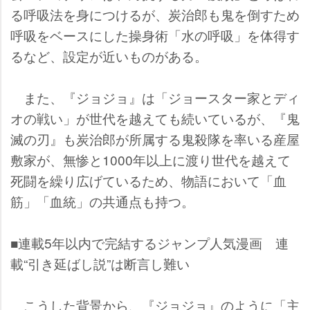
る呼吸法を身につけるが、炭治郎も鬼を倒すため
呼吸をベースにした操身術「水の呼吸」を体得す
るなど、設定が近いものがある。
また、『ジョジョ』は「ジョースター家とディ
オの戦い」が世代を越えても続いているが、『鬼
滅の刃』も炭治郎が所属する鬼殺隊を率いる産屋
敷家が、無惨と1000年以上に渡り世代を越えて
死闘を繰り広げているため、物語において「血
筋」「血統」の共通点も持つ。
■連載5年以内で完結するジャンプ人気漫画 連
載“引き延ばし説”は断言し難い
こうした背景から、『ジョジョ』のように「主