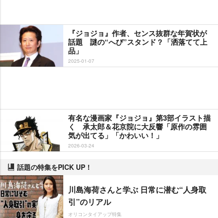
『ジョジョ』作者、センス抜群な年賀状が
話題 謎の“へび”スタンド？「洒落てて上
品」
2025-01-07
有名な漫画家『ジョジョ』第3部イラスト描
く 承太郎＆花京院に大反響「原作の雰囲
気が出てる」「かわいい！」
2026-03-24
話題の特集をPICK UP！
川島海荷さんと学ぶ 日常に潜む“人身取
引”のリアル
オリコンタイアップ特集