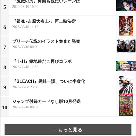
『鬼滅の刃』何回も観たいシーンは
5
2026-08-10 10:46
『銀魂 -吉原大炎上-』再上映決定
6
2026-08-10 11:13
ブリーチ伝説のイラスト集また発売
7
2026-08-10 00:00
『H×H』築地銀だこ再びコラボ
8
2026-08-10 11:53
『BLEACH』黒崎一護、ついに半虚化
9
2026-08-08 23:30
ジャンプ付録カードなし版10月発送
10
2026-08-10 00:07
もっと見る