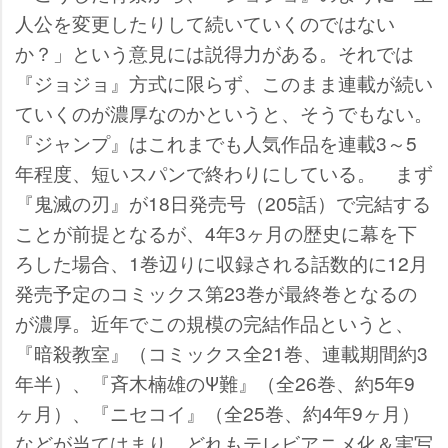
人公を変更したりして続いていくのではない
か？」という意見には説得力がある。それでは
『ジョジョ』方式に限らず、このまま連載が続い
ていくのが濃厚なのかというと、そうでもない。
『ジャンプ』はこれまでも人気作品を連載3～5
年程度、短いスパンで終わりにしている。 まず
『鬼滅の刃』が18日発売号（205話）で完結する
ことが前提となるが、4年3ヶ月の歴史に幕を下
ろした場合、1巻辺りに収録される話数的に12月
発売予定のコミックス第23巻が最終巻となるの
が濃厚。近年でこの規模の完結作品というと、
『暗殺教室』（コミックス全21巻、連載期間約3
年半）、『斉木楠雄のΨ難』（全26巻、約5年9
ヶ月）、『ニセコイ』（全25巻、約4年9ヶ月）
などが当てはまり、どれもテレビアニメ化＆実写