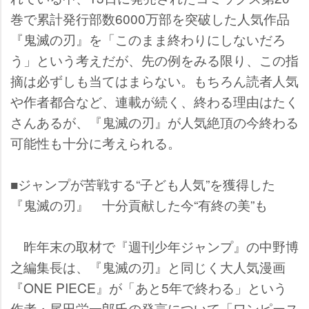
巻で累計発行部数6000万部を突破した人気作品
『鬼滅の刃』を「このまま終わりにしないだろ
う」という考えだが、先の例をみる限り、この指
摘は必ずしも当てはまらない。もちろん読者人気
作者都合など、連載が続く、終わる理由はたく
さんあるが、『鬼滅の刃』が人気絶頂の今終わる
可能性も十分に考えられる。
■ジャンプが苦戦する“子ども人気”を獲得した
『鬼滅の刃』 十分貢献した今“有終の美”も
昨年末の取材で『週刊少年ジャンプ』の中野博
之編集長は、『鬼滅の刃』と同じく大人気漫画
『ONE PIECE』が「あと5年で終わる」という
作者・尾田栄一郎氏の発言について「ワンピース