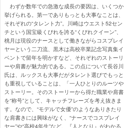
わずか数年での急激な成長の要因は、いくつか
挙げられる。第一でありもっとも大事なことは、
それぞれの“タレント力”。川崎はウエスト52セン
チという国宝級くびれを誇る“くびれクイーン”、
桃月は現役のナースとして働きながらコスプレイ
ヤーという二刀流、黒木は高校卒業記念写真集イ
ベントで留年を明かすなど、それぞれのストーリ
ーや肩書が魅力的である。この点について長谷川
氏は、ルックスも大事だがタレント選びでもっと
も重視していることは、「一人ひとりのルーツ
ストーリー。そのストーリーから得た職業や肩書
を“称号”として、キャッチフレーズを考え抜きま
す。なので、“モデルで女優”のようなありきたり
な肩書きには興味がなく、“ナースでコスプレイ
ヤー”や“高校4年生”など、『人となり』がわかる