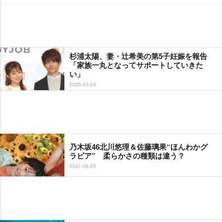
杉浦太陽、妻・辻希美の第5子妊娠を報告
「家族一丸となってサポートしていきた
い」
2025-03-03
乃木坂46北川悠理＆佐藤璃果“ほんわかグ
ラビア” 柔らかさの種類は違う？
2021-08-25