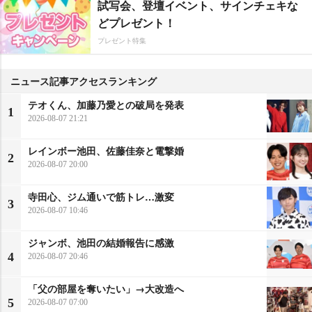
試写会、登壇イベント、サインチェキな
どプレゼント！
プレゼント特集
ニュース記事アクセスランキング
テオくん、加藤乃愛との破局を発表
1
2026-08-07 21:21
レインボー池田、佐藤佳奈と電撃婚
2
2026-08-07 20:00
寺田心、ジム通いで筋トレ…激変
3
2026-08-07 10:46
ジャンボ、池田の結婚報告に感激
4
2026-08-07 20:46
「父の部屋を奪いたい」→大改造へ
5
2026-08-07 07:00