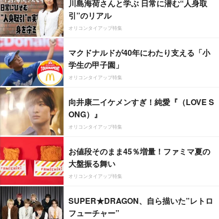
川島海荷さんと学ぶ 日常に潜む“人身取
引”のリアル
オリコンタイアップ特集
マクドナルドが40年にわたり支える「小
学生の甲子園」
オリコンタイアップ特集
向井康二イケメンすぎ！純愛『（LOVE S
ONG）』
オリコンタイアップ特集
お値段そのまま45％増量！ファミマ夏の
大盤振る舞い
オリコンタイアップ特集
SUPER★DRAGON、自ら描いた”レトロ
フューチャー”