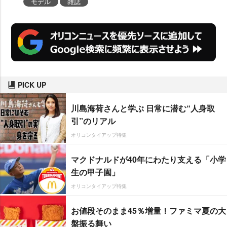
モデル
雑誌
PICK UP
川島海荷さんと学ぶ 日常に潜む“人身取
引”のリアル
オリコンタイアップ特集
マクドナルドが40年にわたり支える「小学
生の甲子園」
オリコンタイアップ特集
お値段そのまま45％増量！ファミマ夏の大
盤振る舞い