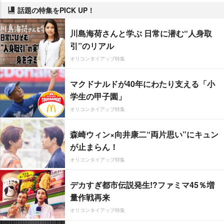
話題の特集をPICK UP！
川島海荷さんと学ぶ 日常に潜む“人身取
引”のリアル
オリコンタイアップ特集
マクドナルドが40年にわたり支える「小
学生の甲子園」
オリコンタイアップ特集
森崎ウィン×向井康二“両片思い”にキュン
が止まらん！
オリコンタイアップ特集
デカすぎ都市伝説発生!?ファミマ45％増
量作戦再来
オリコンタイアップ特集