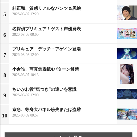
桂正和、質感リアルなパンツ＆尻絵
5
2026-08-07 12:20
名探偵プリキュア！ゲスト声優発表
6
2026-08-09 09:00
プリキュア デッチ・アゲイン登場
7
2026-08-08 12:00
小倉唯、写真集表紙4パターン解禁
8
2026-08-07 10:18
ちいかわ役“気づき”の違いを意識
9
2026-08-07 12:00
京急、等身大パネル紛失または盗難
10
2026-08-09 09:57