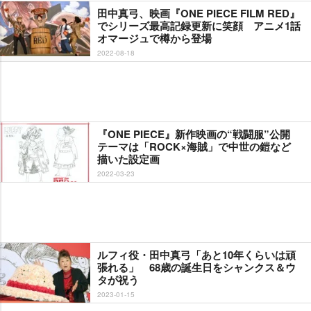
田中真弓、映画『ONE PIECE FILM RED』
でシリーズ最高記録更新に笑顔 アニメ1話
オマージュで樽から登場
2022-08-18
『ONE PIECE』新作映画の“戦闘服”公開
テーマは「ROCK×海賊」で中世の鎧など
描いた設定画
2022-03-23
ルフィ役・田中真弓「あと10年くらいは頑
張れる」 68歳の誕生日をシャンクス＆ウ
タが祝う
2023-01-15