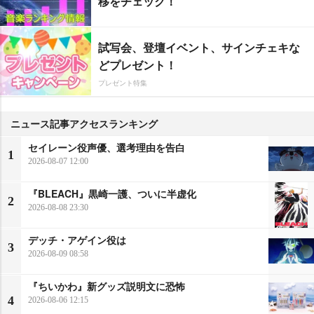
移をチェック！
試写会、登壇イベント、サインチェキな
どプレゼント！
プレゼント特集
ニュース記事アクセスランキング
セイレーン役声優、選考理由を告白
1
2026-08-07 12:00
『BLEACH』黒崎一護、ついに半虚化
2
2026-08-08 23:30
デッチ・アゲイン役は
3
2026-08-09 08:58
『ちいかわ』新グッズ説明文に恐怖
4
2026-08-06 12:15