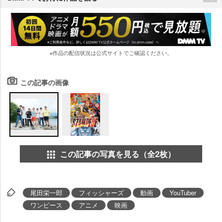
※作品の配信状況は公式サイトでご確認ください。
この記事の画像
この記事の写真を見る（全2枚）
尾田栄一郎
フィッシャーズ
動画
YouTuber
ワンピース
アニメ
映画