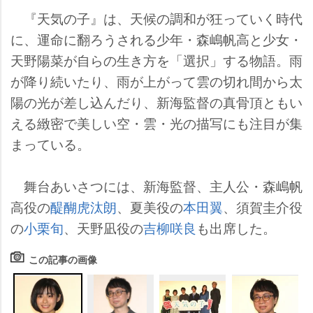
『天気の子』は、天候の調和が狂っていく時代
に、運命に翻ろうされる少年・森嶋帆高と少女・
天野陽菜が自らの生き方を「選択」する物語。雨
が降り続いたり、雨が上がって雲の切れ間から太
陽の光が差し込んだり、新海監督の真骨頂ともい
える緻密で美しい空・雲・光の描写にも注目が集
まっている。
舞台あいさつには、新海監督、主人公・森嶋帆
高役の
醍醐虎汰朗
、夏美役の
本田翼
、須賀圭介役
の
小栗旬
、天野凪役の
吉柳咲良
も出席した。
この記事の画像