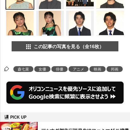
この記事の写真を見る（全16枚）
森七菜
女優
俳優
アニメ
映画
邦画
PICK UP