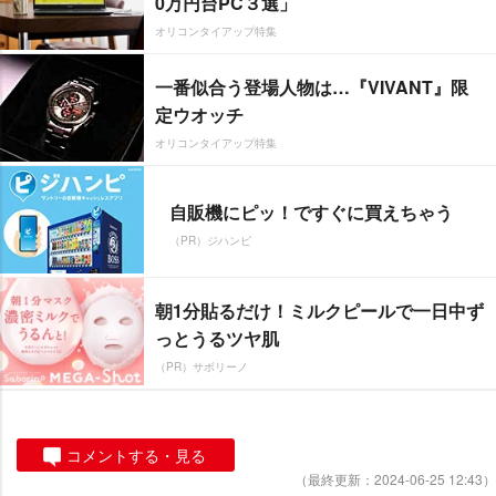
0万円台PC３選」
オリコンタイアップ特集
一番似合う登場人物は…『VIVANT』限
定ウオッチ
オリコンタイアップ特集
自販機にピッ！ですぐに買えちゃう
（PR）ジハンピ
朝1分貼るだけ！ミルクピールで一日中ず
っとうるツヤ肌
（PR）サボリーノ
コメントする・見る
（最終更新：2024-06-25 12:43）