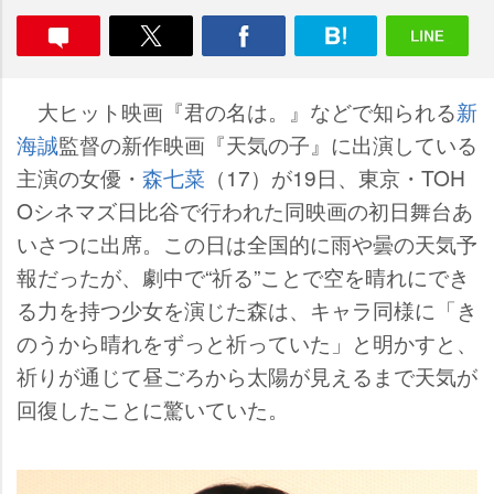
大ヒット映画『君の名は。』などで知られる
新
海誠
監督の新作映画『天気の子』に出演している
主演の女優・
森七菜
（17）が19日、東京・TOH
Oシネマズ日比谷で行われた同映画の初日舞台あ
いさつに出席。この日は全国的に雨や曇の天気予
報だったが、劇中で“祈る”ことで空を晴れにでき
る力を持つ少女を演じた森は、キャラ同様に「き
のうから晴れをずっと祈っていた」と明かすと、
祈りが通じて昼ごろから太陽が見えるまで天気が
回復したことに驚いていた。