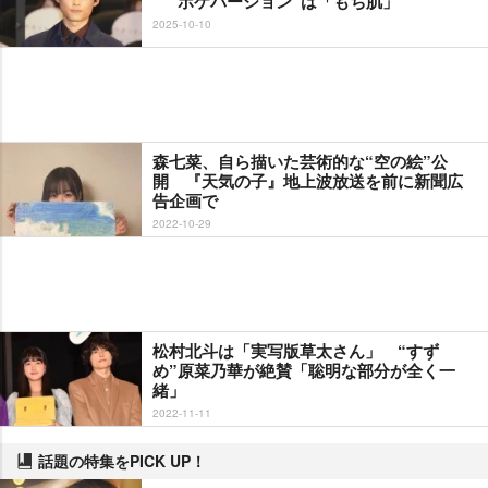
“ボケバージョン”は「もち肌」
2025-10-10
森七菜、自ら描いた芸術的な“空の絵”公
開 『天気の子』地上波放送を前に新聞広
告企画で
2022-10-29
松村北斗は「実写版草太さん」 “すず
め”原菜乃華が絶賛「聡明な部分が全く一
緒」
2022-11-11
話題の特集をPICK UP！