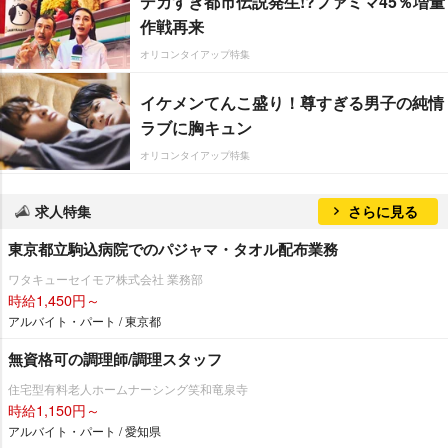
デカすぎ都市伝説発生!?ファミマ45％増量
作戦再来
オリコンタイアップ特集
イケメンてんこ盛り！尊すぎる男子の純情
ラブに胸キュン
オリコンタイアップ特集
求人特集
さらに見る
東京都立駒込病院でのパジャマ・タオル配布業務
ワタキューセイモア株式会社 業務部
時給1,450円～
アルバイト・パート / 東京都
無資格可の調理師/調理スタッフ
住宅型有料老人ホームナーシング笑和竜泉寺
時給1,150円～
アルバイト・パート / 愛知県