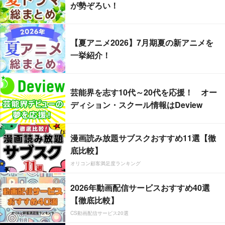
が勢ぞろい！
【夏アニメ2026】7月期夏の新アニメを
一挙紹介！
芸能界を志す10代～20代を応援！ オー
ディション・スクール情報はDeview
漫画読み放題サブスクおすすめ11選【徹
底比較】
オリコン顧客満足度ランキング
2026年動画配信サービスおすすめ40選
【徹底比較】
CS動画配信サービス20選