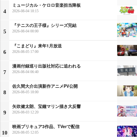
ミュージカル・ケロロ音楽担当降板
4
2026-08-04 18:15
『テニスの王子様』シリーズ完結
5
2026-08-04 00:00
『こまどり』来年1月放送
6
2026-08-05 17:00
漫画付録巡り出版社対応に追われる
7
2026-08-04 06:40
佐久間大介出演新作アニメPV公開
8
2026-08-05 18:00
矢吹健太朗、宝鐘マリン描き大反響
9
2026-08-03 12:20
映画プリキュア3作品、TVerで配信
10
2026-08-05 12:05