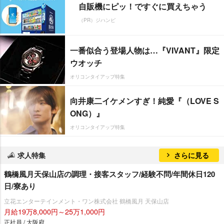
自販機にピッ！ですぐに買えちゃう
（PR）ジハンピ
一番似合う登場人物は…『VIVANT』限定
ウオッチ
オリコンタイアップ特集
向井康二イケメンすぎ！純愛『（LOVE S
ONG）』
オリコンタイアップ特集
求人特集
さらに見る
鶴橋風月天保山店の調理・接客スタッフ/経験不問/年間休日120
日/寮あり
立花エンターテインメント・ワン株式会社 鶴橋風月 天保山店
月給19万8,000円～25万1,000円
正社員 / 大阪府