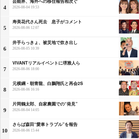
芸能界、海外への移住報告相次ぐ
4
2026-08-04 19:53
寿美花代さん死去 息子がコメント
5
2026-08-06 12:07
井手らっきょ、被災地で炊き出し
6
2026-08-05 10:39
VIVANTリアルイベントに堺雅人ら
7
2026-08-06 18:00
元横綱・朝青龍、白鵬翔氏と再会2S
8
2026-08-06 16:16
片岡鶴太郎、自家農園での“発見”
9
2026-08-04 14:05
さらば森田“愛車トラブル”を報告
10
2026-08-06 15:44