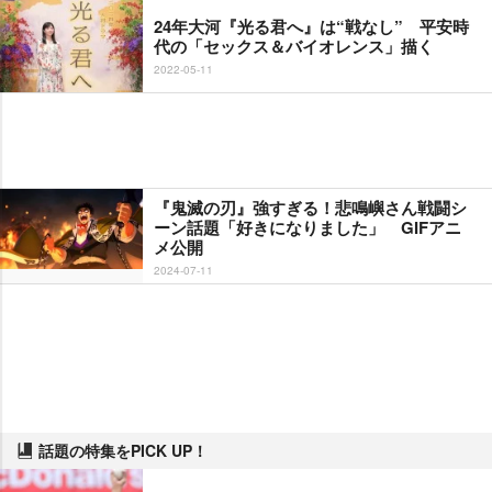
24年大河『光る君へ』は“戦なし” 平安時
代の「セックス＆バイオレンス」描く
2022-05-11
『鬼滅の刃』強すぎる！悲鳴嶼さん戦闘シ
ーン話題「好きになりました」 GIFアニ
メ公開
2024-07-11
話題の特集をPICK UP！