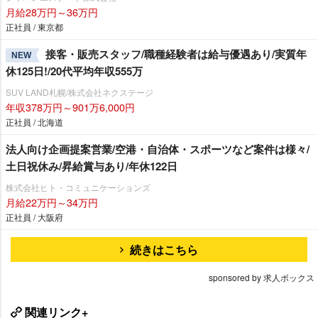
月給28万円～36万円
正社員 / 東京都
接客・販売スタッフ/職種経験者は給与優遇あり/実質年
NEW
休125日!/20代平均年収555万
SUV LAND札幌/株式会社ネクステージ
年収378万円～901万6,000円
正社員 / 北海道
法人向け企画提案営業/空港・自治体・スポーツなど案件は様々/
土日祝休み/昇給賞与あり/年休122日
株式会社ヒト・コミュニケーションズ
月給22万円～34万円
正社員 / 大阪府
続きはこちら
sponsored by 求人ボックス
関連リンク+