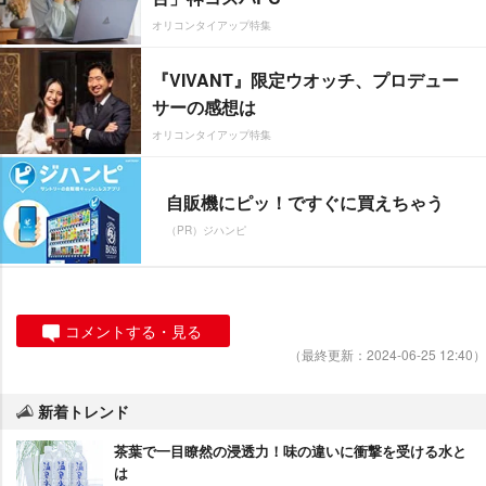
オリコンタイアップ特集
『VIVANT』限定ウオッチ、プロデュー
サーの感想は
オリコンタイアップ特集
自販機にピッ！ですぐに買えちゃう
（PR）ジハンピ
コメントする・見る
（最終更新：2024-06-25 12:40）
新着トレンド
茶葉で一目瞭然の浸透力！味の違いに衝撃を受ける水と
は