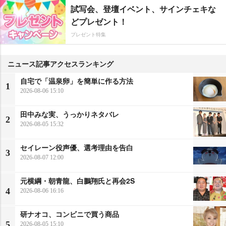
試写会、登壇イベント、サインチェキな
どプレゼント！
プレゼント特集
ニュース記事アクセスランキング
自宅で「温泉卵」を簡単に作る方法
1
2026-08-06 15:10
田中みな実、うっかりネタバレ
2
2026-08-05 15:32
セイレーン役声優、選考理由を告白
3
2026-08-07 12:00
元横綱・朝青龍、白鵬翔氏と再会2S
4
2026-08-06 16:16
研ナオコ、コンビニで買う商品
5
2026-08-05 15:10