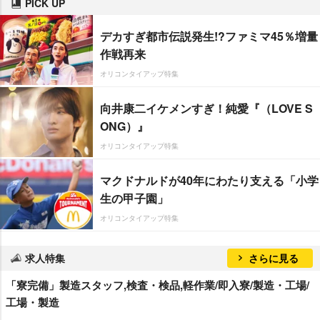
PICK UP
デカすぎ都市伝説発生!?ファミマ45％増量
作戦再来
オリコンタイアップ特集
向井康二イケメンすぎ！純愛『（LOVE S
ONG）』
オリコンタイアップ特集
マクドナルドが40年にわたり支える「小学
生の甲子園」
オリコンタイアップ特集
求人特集
さらに見る
「寮完備」製造スタッフ,検査・検品,軽作業/即入寮/製造・工場/
工場・製造