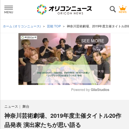
ホーム (オリコンニュース)
芸能 TOP
神奈川芸術劇場、2019年度主催タイトル2
SEE MORE
Powered by 
GliaStudios
M
ニュース
舞台
u
t
神奈川芸術劇場、2019年度主催タイトル20作
e
品発表 演出家たちが思い語る