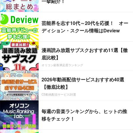
一挙紹介！
芸能界を志す10代～20代を応援！ オー
ディション・スクール情報はDeview
漫画読み放題サブスクおすすめ11選【徹
底比較】
オリコン顧客満足度ランキング
2026年動画配信サービスおすすめ40選
【徹底比較】
CS動画配信サービス20選
毎週の音楽ランキングから、ヒットの推
移をチェック！