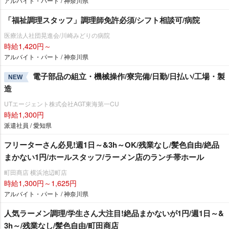
アルバイト・パート / 神奈川県
「福祉調理スタッフ」調理師免許必須/シフト相談可/病院
医療法人社団晃進会/川崎みどりの病院
時給1,420円～
アルバイト・パート / 神奈川県
電子部品の組立・機械操作/寮完備/日勤/日払い/工場・製
NEW
造
UTエージェント株式会社AGT東海第一CU
時給1,300円
派遣社員 / 愛知県
フリーターさん必見!週1日～&3h～OK/残業なし/髪色自由/絶品
まかない1円/ホールスタッフ/ラーメン店のランチ帯ホール
町田商店 横浜池辺町店
時給1,300円～1,625円
アルバイト・パート / 神奈川県
人気ラーメン調理/学生さん大注目!絶品まかないが1円/週1日～&
3h～/残業なし/髪色自由/町田商店