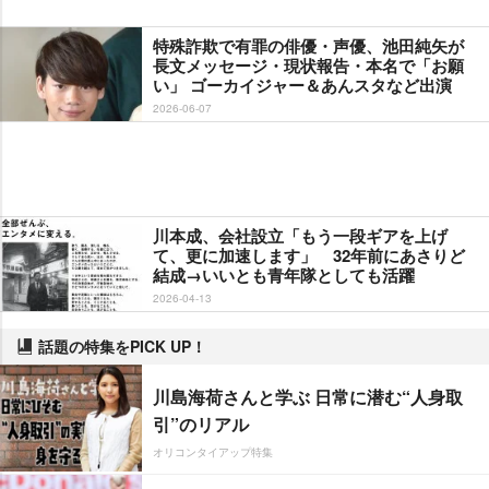
特殊詐欺で有罪の俳優・声優、池田純矢が
長文メッセージ・現状報告・本名で「お願
い」 ゴーカイジャー＆あんスタなど出演
2026-06-07
川本成、会社設立「もう一段ギアを上げ
て、更に加速します」 32年前にあさりど
結成→いいとも青年隊としても活躍
2026-04-13
話題の特集をPICK UP！
川島海荷さんと学ぶ 日常に潜む“人身取
引”のリアル
オリコンタイアップ特集