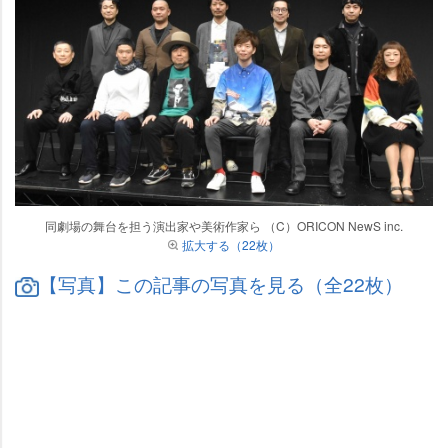
同劇場の舞台を担う演出家や美術作家ら （C）ORICON NewS inc.
拡大する（22枚）
【写真】この記事の写真を見る（全22枚）