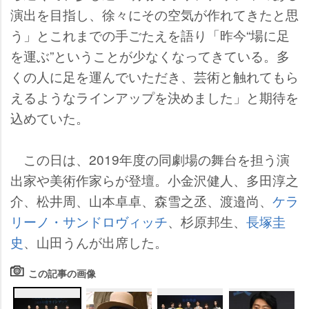
演出を目指し、徐々にその空気が作れてきたと思
う」とこれまでの手ごたえを語り「昨今“場に足
を運ぶ”ということが少なくなってきている。多
くの人に足を運んでいただき、芸術と触れてもら
えるようなラインアップを決めました」と期待を
込めていた。
この日は、2019年度の同劇場の舞台を担う演
出家や美術作家らが登壇。小金沢健人、多田淳之
介、松井周、山本卓卓、森雪之丞、渡邉尚、
ケラ
リーノ・サンドロヴィッチ
、杉原邦生、
長塚圭
史
、山田うんが出席した。
この記事の画像