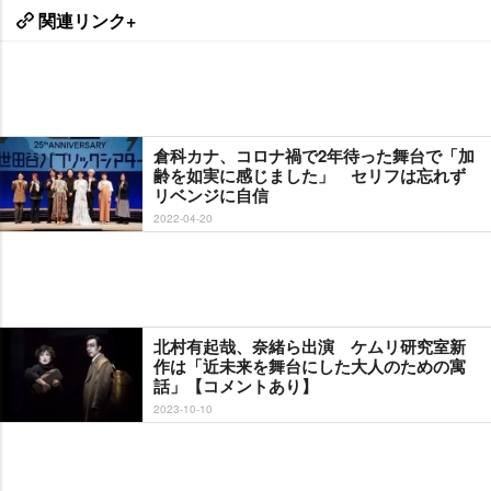
関連リンク+
倉科カナ、コロナ禍で2年待った舞台で「加
齢を如実に感じました」 セリフは忘れず
リベンジに自信
2022-04-20
北村有起哉、奈緒ら出演 ケムリ研究室新
作は「近未来を舞台にした大人のための寓
話」【コメントあり】
2023-10-10