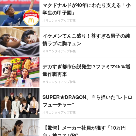
マクドナルドが40年にわたり支える「小
学生の甲子園」
オリコンタイアップ特集
イケメンてんこ盛り！尊すぎる男子の純
情ラブに胸キュン
オリコンタイアップ特集
デカすぎ都市伝説発生!?ファミマ45％増
量作戦再来
オリコンタイアップ特集
SUPER★DRAGON、自ら描いた”レトロ
フューチャー”
オリコンタイアップ特集
【驚愕】メーカー社員が推す「10万円
台」神コスパPC