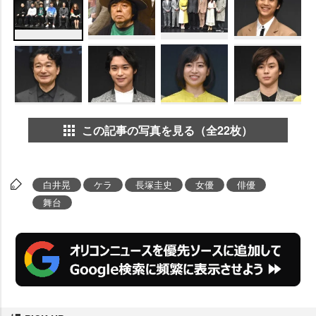
この記事の写真を見る（全22枚）
白井晃
ケラ
長塚圭史
女優
俳優
舞台