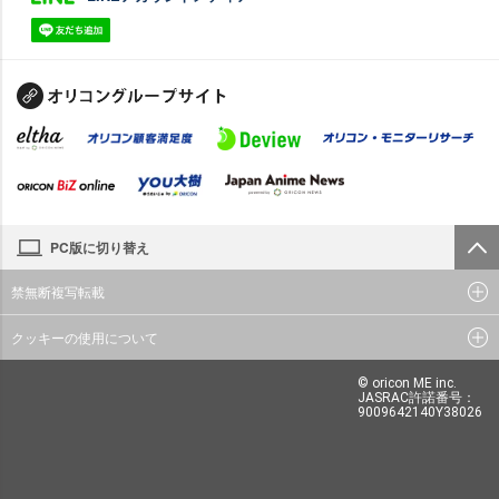
PC版に切り替え
禁無断複写転載
クッキーの使用について
© oricon ME inc.
JASRAC許諾番号：
9009642140Y38026