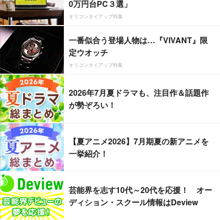
0万円台PC３選」
オリコンタイアップ特集
一番似合う登場人物は…『VIVANT』限
定ウオッチ
オリコンタイアップ特集
2026年7月夏ドラマも、注目作＆話題作
が勢ぞろい！
【夏アニメ2026】7月期夏の新アニメを
一挙紹介！
芸能界を志す10代～20代を応援！ オー
ディション・スクール情報はDeview