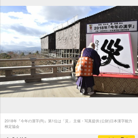
2018年『今年の漢字(R)』第1位は「災」 主催・写真提供:(公財)日本漢字能力
検定協会