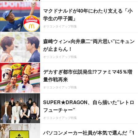
マクドナルドが40年にわたり支える「小
学生の甲子園」
オリコンタイアップ特集
森崎ウィン×向井康二“両片思い”にキュン
が止まらん！
オリコンタイアップ特集
デカすぎ都市伝説発生!?ファミマ45％増
量作戦再来
オリコンタイアップ特集
SUPER★DRAGON、自ら描いた”レトロ
フューチャー”
オリコンタイアップ特集
パソコンメーカー社員が本気で選んだ「1