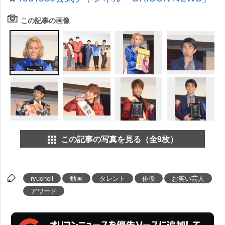
この記事の画像
この記事の写真を見る（全9枚）
ryuchell
動画
タレント
俳優
お笑い芸人
アワード