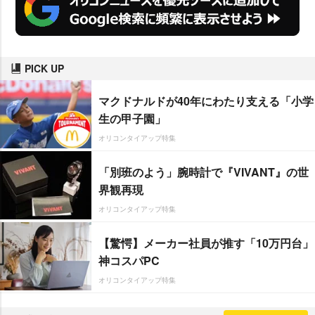
PICK UP
マクドナルドが40年にわたり支える「小学
生の甲子園」
オリコンタイアップ特集
「別班のよう」腕時計で『VIVANT』の世
界観再現
オリコンタイアップ特集
【驚愕】メーカー社員が推す「10万円台」
神コスパPC
オリコンタイアップ特集