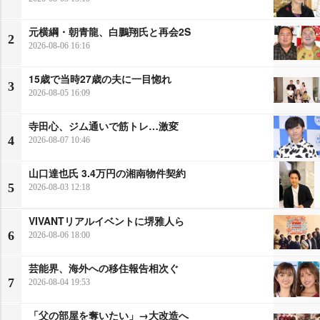
元横綱・朝青龍、白鵬翔氏と再会2S
2
2026-08-06 16:16
15歳で当時27歳の夫に一目惚れ
3
2026-08-05 16:09
寺田心、ジム通いで筋トレ…激変
4
2026-08-07 10:46
山口達也氏 3.4万円の湘南物件契約
5
2026-08-03 12:18
VIVANTリアルイベントに堺雅人ら
6
2026-08-06 18:00
芸能界、海外への移住報告相次ぐ
7
2026-08-04 19:53
「父の部屋を奪いたい」→大改造へ