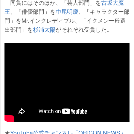
同賞にはそのほか、「芸人部門」を
古坂大魔
王
、「俳優部門」を
中尾明慶
、「キャラクター部
門」をMr.インクレディブル、「イクメン一般選
出部門」を
杉浦太陽
がそれぞれ受賞した。
★
YouTube公式チャンネル「ORICON NEWS」