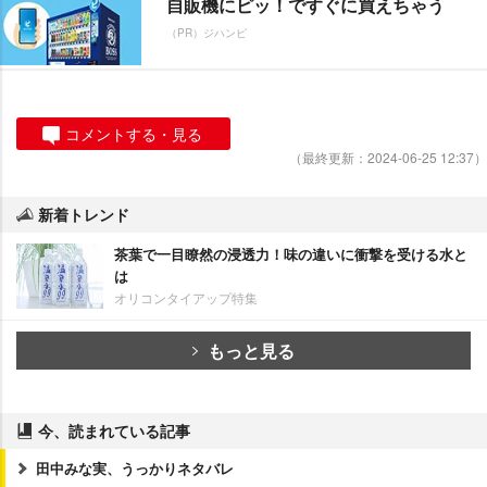
自販機にピッ！ですぐに買えちゃう
（PR）ジハンピ
コメントする・見る
（最終更新：2024-06-25 12:37）
新着トレンド
茶葉で一目瞭然の浸透力！味の違いに衝撃を受ける水と
は
オリコンタイアップ特集
もっと見る
今、読まれている記事
田中みな実、うっかりネタバレ