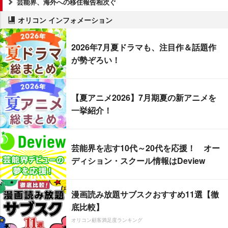
芸能界、海外への移住報告相次ぐ
オリコン インフォメーション
2026年7月夏ドラマも、注目作＆話題作
が勢ぞろい！
【夏アニメ2026】7月期夏の新アニメを
一挙紹介！
芸能界を志す10代～20代を応援！ オー
ディション・スクール情報はDeview
漫画読み放題サブスクおすすめ11選【徹
底比較】
オリコン顧客満足度ランキング