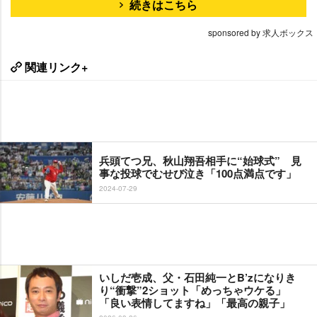
続きはこちら
sponsored by 求人ボックス
関連リンク+
兵頭てつ兄、秋山翔吾相手に“始球式” 見
事な投球でむせび泣き「100点満点です」
2024-07-29
いしだ壱成、父・石田純一とB’zになりき
り“衝撃”2ショット「めっちゃウケる」
「良い表情してますね」「最高の親子」