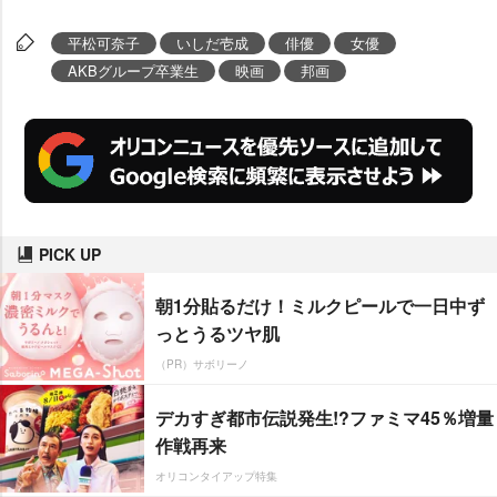
平松可奈子
いしだ壱成
俳優
女優
AKBグループ卒業生
映画
邦画
PICK UP
朝1分貼るだけ！ミルクピールで一日中ず
っとうるツヤ肌
（PR）サボリーノ
デカすぎ都市伝説発生!?ファミマ45％増量
作戦再来
オリコンタイアップ特集