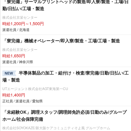
「寮完備」サーマルプリントヘッドの製造/即入寮/製造・工場/日
勤/日払い/工場・製造
株式会社京栄センター
時給1,200円～1,500円
派遣社員 / 北海道
「寮完備」機械オペレーター/即入寮/製造・工場/工場・製造
株式会社京栄センター
時給1,650円
派遣社員 / 神奈川県
半導体製品の加工・組付け・検査/寮完備/日勤/日払い/工
NEW
場・製造
UTエージェント株式会社AGT東海第一CU
時給1,400円
正社員 / 派遣社員 / 愛知県
「未経験OK」調理スタッフ/調理師免許必須/日勤のみ/グループ
ホーム/社会保障完備
株式会社SOYOKAZE/新大阪ケアコミュニティそよ風 グループホーム