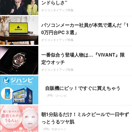
ンドらしさ”
オリコンタイアップ特集
パソコンメーカー社員が本気で選んだ「1
0万円台PC３選」
オリコンタイアップ特集
一番似合う登場人物は…『VIVANT』限
定ウオッチ
オリコンタイアップ特集
自販機にピッ！ですぐに買えちゃう
（PR）ジハンピ
朝1分貼るだけ！ミルクピールで一日中ず
っとうるツヤ肌
（PR）サボリーノ