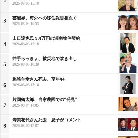
2
2026-08-05 15:10
芸能界、海外への移住報告相次ぐ
3
2026-08-04 19:53
山口達也氏 3.4万円の湘南物件契約
4
2026-08-03 12:18
井手らっきょ、被災地で炊き出し
5
2026-08-05 10:39
梅崎伸幸さん死去、享年44
6
2026-08-03 15:16
片岡鶴太郎、自家農園での“発見”
7
2026-08-04 14:05
寿美花代さん死去 息子がコメント
8
2026-08-06 12:07