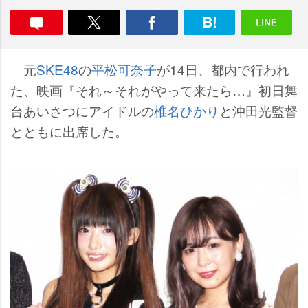
元
SKE48
の
平松可奈子
が14日、都内で行われ
た、映画『それ～それがやって来たら…』初日舞
台あいさつにアイドルの
椎名ひかり
と沖田光監督
とともに出席した。