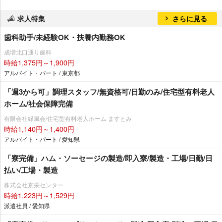
求人特集
さらに見る
歯科助手/未経験OK・扶養内勤務OK
成増北口通り歯科
時給1,375円～1,900円
アルバイト・パート / 東京都
「週3から可」調理スタッフ/無資格可/日勤のみ/住宅型有料老人
ホーム/社会保障完備
有限会社緑風会/住宅型有料老人ホーム ますとみ
時給1,140円～1,400円
アルバイト・パート / 愛知県
「寮完備」ハム・ソーセージの製造/即入寮/製造・工場/日勤/日
払い/工場・製造
株式会社京栄センター
時給1,223円～1,529円
派遣社員 / 愛知県