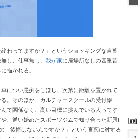
終わってますか？」というショッキングな言葉
M
味無し、仕事無し、
我が家
に居場所なしの四重苦
u
ルに描かれる。
t
e
草につい愚痴をこぼし、次第に距離を置かれて
せる。そのほか、カルチャースクールの受付嬢・
なんて関係なく、高い目標に挑んでいる人ってす
や、通い始めたスポーツジムで知り合った新興I
の「後悔はないんですか？」という言葉に対する