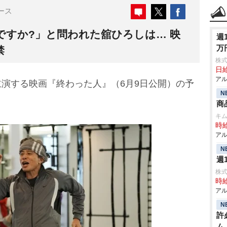
ース
ですか?」と問われた舘ひろしは… 映
週
万
禁
株
日給
アル
主演する映画『終わった人』（6月9日公開）の予
N
商
キ
時給
アル
N
週
株
時給
アル
N
許
ム