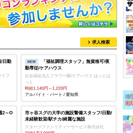
求人検索
/日勤
「福祉調理スタッフ」無資格可/夜
NEW
勤専従/ケアハウス
ライフ
社会福祉法人フラワー園/ケアハウス ほっとは
っと
時給1,140円～1,220円
アルバイト・パート / 愛知県
週2～O
市ヶ谷スグの大学の施設警備スタッフ/日勤/
円
未経験歓迎/駅チカ/綺麗な施設
スターツファシリティーサービス株式会社
日給1万2,000円