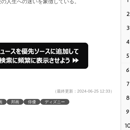
1
後の人生への迷いを象徴している。
2
3
4
5
6
7
（最終更新：2024-06-25 12:33）
8
画
邦画
俳優
ディズニー
9
1