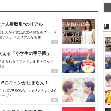
む“人身取引”のリアル
ませんか？実は恋愛や悪質ホスト、S
海荷さんと学ぶリアルな実態。
支える「小学生の甲子園」
与えられる「マクドナルド・ワッペ
指す
い”にキュンが止まらん！
OVE SONG）』が8／５よりJ:C
アラブ！