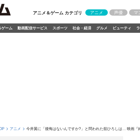
アニメ
声優
マ
アニメ＆ゲーム カテゴリ
&ゲーム
動画配信サービス
スポーツ
社会・経済
グルメ
ビューティ
ラ
OP
アニメ
今井翼に「後悔はないんですか?」と問われた舘ひろしは… 映画『