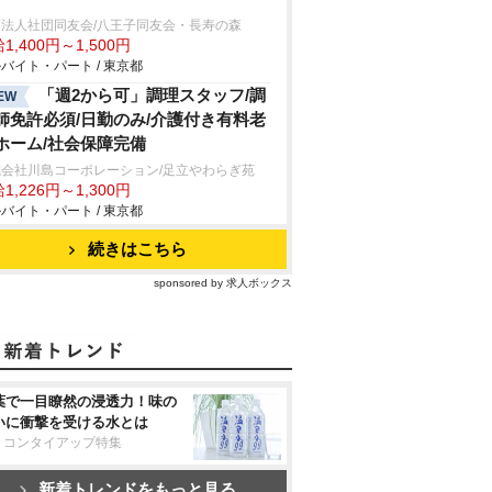
療法人社団同友会/八王子同友会・長寿の森
1,400円～1,500円
バイト・パート / 東京都
「週2から可」調理スタッフ/調
EW
師免許必須/日勤のみ/介護付き有料老
ホーム/社会保障完備
式会社川島コーポレーション/足立やわらぎ苑
1,226円～1,300円
バイト・パート / 東京都
続きはこちら
sponsored by 求人ボックス
葉で一目瞭然の浸透力！味の
いに衝撃を受ける水とは
リコンタイアップ特集
新着トレンドをもっと見る