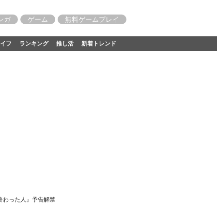
ンガ
ゲーム
無料ゲームプレイ
イフ
ランキング
推し活
新着トレンド
終わった人』予告解禁