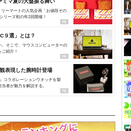
ァミマ夏の大盤振る舞い
ミリーマートの人気企画「お値段その
、シリーズ初の年2回開催！
C９選」とは？
い。そこで、マウスコンピューターの
をご紹介！
界観表現した腕時計登場
NT』コラボレーションウオッチを製
担当者が魅力を解説する。