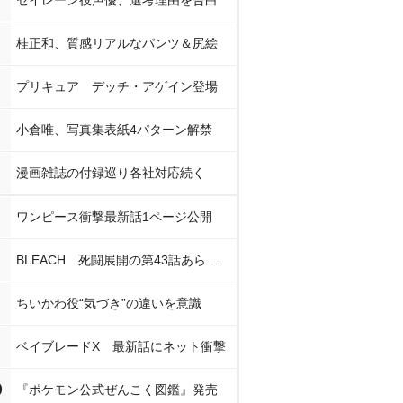
セイレーン役声優、選考理由を告白
桂正和、質感リアルなパンツ＆尻絵
プリキュア デッチ・アゲイン登場
小倉唯、写真集表紙4パターン解禁
漫画雑誌の付録巡り各社対応続く
ワンピース衝撃最新話1ページ公開
BLEACH 死闘展開の第43話あらすじ
ちいかわ役“気づき”の違いを意識
ベイブレードX 最新話にネット衝撃
0
『ポケモン公式ぜんこく図鑑』発売