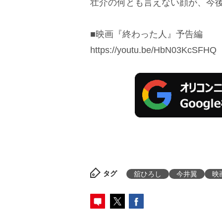
壮介の何とも言えない顔が、今
■映画『終わった人』予告編
https://youtu.be/HbN03KcSFHQ
タグ
舘ひろし
今井翼
映