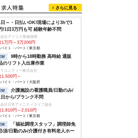
さらに見る
1日～・日払いOK!現場により3hで1
円!1日3万円も可 経験年齢不問
式会社アイリス警備保障
1万円～3万200円
バイト・パート / 東京都
9時から18時勤務 高時給 通販
EW
品のリフト入出庫作業
ムラユニティー株式会社
1,500円～
バイト・パート / 大阪府
介護施設の看護職員/日勤のみ/
EW
1日から/ブランク不問
式会社日本アメニティライフ協会
1,810円～2,010円
バイト・パート / 東京都
「福祉調理スタッフ」調理師免
EW
必須/日勤のみ/介護付き有料老人ホー