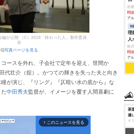
医
時給
アル
N
理
編が公開 （C）2018「終わった人」製作委員
人
会
株
写真ページを見る
時給
アル
コースを外れ、子会社で定年を迎え、世間か
う田代壮介（舘）。かつての輝きを失った夫と向き
木瞳が演じ、『リング』『仄暗い水の底から』な
きた
中田秀夫
監督が、イメージを覆す人間喜劇に
茶
違
オ
このニュースを見る
arrow_forward_ios