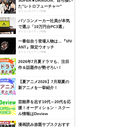
SUPER★DRAGON、自ら描い
た”レトロフューチャー”
オリコンタイアップ特集
パソコンメーカー社員が本気
で選ぶ「10万円台PC3選」
オリコンタイアップ特集
一番似合う登場人物は…『VIV
ANT』限定ウオッチ
オリコンタイアップ特集
2026年7月夏ドラマも、注目
作＆話題作が勢ぞろい！
【夏アニメ2026】7月期夏の
新アニメを一挙紹介！
芸能界を志す10代～20代を応
援！オーディション・スクー
ル情報はDeview
漫画読み放題サブスクおすす