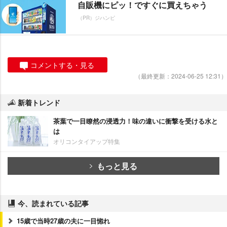
自販機にピッ！ですぐに買えちゃう
（PR）ジハンピ
コメントする・見る
（最終更新：2024-06-25 12:31）
新着トレンド
茶葉で一目瞭然の浸透力！味の違いに衝撃を受ける水と
は
オリコンタイアップ特集
もっと見る
今、読まれている記事
15歳で当時27歳の夫に一目惚れ