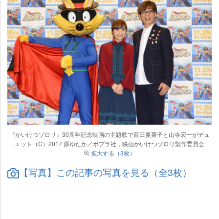
『かいけつゾロリ』30周年記念映画の主題歌で百田夏菜子と山寺宏一がデュ
エット（C）2017 原ゆたか／ポプラ社，映画かいけつゾロリ製作委員会
拡大する（3枚）
【写真】この記事の写真を見る（全3枚）