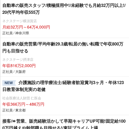
自動車の販売スタッフ/積極採用中!/未経験でも月給32万円以上!/
20代平均年収555万
ネクステージ横須賀店
月給32万円～64万4,000円
正社員 / 神奈川県
自動車の販売営業/平均年齢29.3歳/転居の無い転職で年収800万
円も目指せる
ネクステージ摂津店
年収816万2,000円
正社員 / 大阪府
介護施設の理学療法士/経験者歓迎賞与3ヶ月・年休123
NEW
日教育体制充実の老健
社会医療法人財団 仁医会
年収366万円～486万円
正社員 / 東京都
接客/⏩️営業、販売経験活かして早期キャリアUP可能!固定給100
0万円越えや幹部職も目指せる!/東証プライム上場