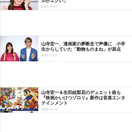
ルがエグい」
2025-03-07
山寺宏一、漫画家の夢断念で声優に 小学
生からしていた「動物ものまね」が原点
2022-11-22
山寺宏一＆生田絵梨花のデュエット曲も
『映画かいけつゾロリ』新作は音楽エンタ
テインメント
2022-10-18