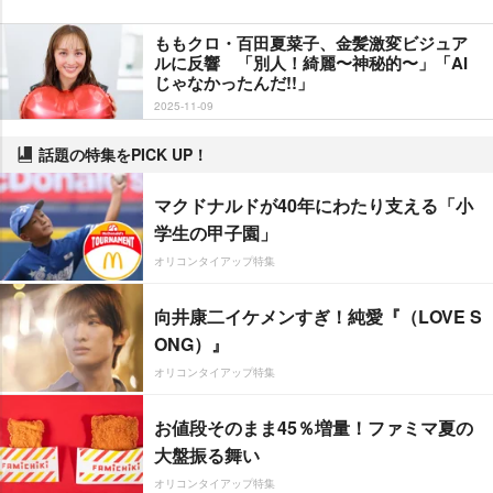
ももクロ・百田夏菜子、金髪激変ビジュア
ルに反響 「別人！綺麗〜神秘的〜」「AI
じゃなかったんだ!!」
2025-11-09
話題の特集をPICK UP！
マクドナルドが40年にわたり支える「小
学生の甲子園」
オリコンタイアップ特集
向井康二イケメンすぎ！純愛『（LOVE S
ONG）』
オリコンタイアップ特集
お値段そのまま45％増量！ファミマ夏の
大盤振る舞い
オリコンタイアップ特集