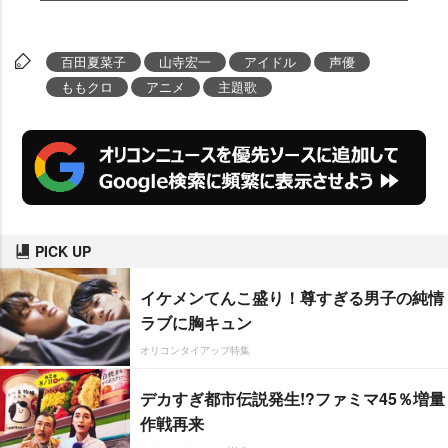
百田夏菜子
山寺宏一
アイドル
声優
ももクロ
アニメ
主題歌
PICK UP
イケメンてんこ盛り！尊すぎる男子の純情
ラブに胸キュン
オリコンタイアップ特集
デカすぎ都市伝説発生!?ファミマ45％増量
作戦再来