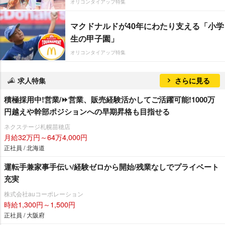
オリコンタイアップ特集
マクドナルドが40年にわたり支える「小学
生の甲子園」
オリコンタイアップ特集
求人特集
さらに見る
積極採用中!営業/⏩️営業、販売経験活かしてご活躍可能!1000万
円越えや幹部ポジションへの早期昇格も目指せる
ネクステージ札幌苗穂店
月給32万円～64万4,000円
正社員 / 北海道
運転手兼家事手伝い/経験ゼロから開始/残業なしでプライベート
充実
株式会社auコーポレーション
時給1,300円～1,500円
正社員 / 大阪府