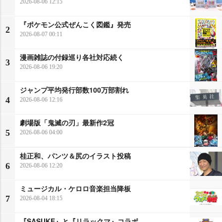
2026-08-06 12:15
『ポケモン公式ぜんこく図鑑』発売
2
2026-08-07 00:11
漫画雑誌の付録巡り各社対応続く
3
2026-08-06 19:20
ジャンプ平均発行部数100万部割れ
4
2026-08-06 12:16
劇場版「鬼滅の刃」最新作2冠
5
2026-08-06 04:00
桂正和、パンツ＆尻のイラスト投稿
6
2026-08-06 12:20
ミュージカル・ケロロ音楽担当降板
7
2026-08-04 18:15
『SASUKE』と『リラックマ』コラボ