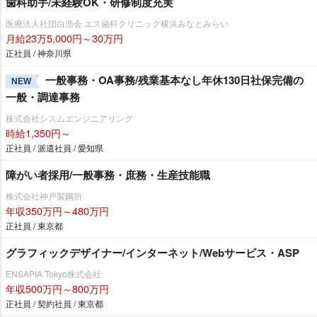
歯科助手/未経験OK・研修制度充実
医療法人社団白浩会 エス歯科クリニック横浜みなとみらい
月給23万5,000円～30万円
正社員 / 神奈川県
一般事務・OA事務/残業基本なし年休130日社保完備の
NEW
一般・調達事務
株式会社シスムエンジニアリング
時給1,350円～
正社員 / 派遣社員 / 愛知県
障がい者採用/一般事務・庶務・生産技能職
株式会社神戸製鋼所
年収350万円～480万円
正社員 / 東京都
グラフィックデザイナー/インターネット/Webサービス・ASP
ENSAPIA Tokyo株式会社
年収500万円～800万円
正社員 / 契約社員 / 東京都