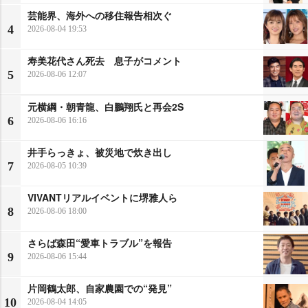
芸能界、海外への移住報告相次ぐ
4
2026-08-04 19:53
寿美花代さん死去 息子がコメント
5
2026-08-06 12:07
元横綱・朝青龍、白鵬翔氏と再会2S
6
2026-08-06 16:16
井手らっきょ、被災地で炊き出し
7
2026-08-05 10:39
VIVANTリアルイベントに堺雅人ら
8
2026-08-06 18:00
さらば森田“愛車トラブル”を報告
9
2026-08-06 15:44
片岡鶴太郎、自家農園での“発見”
10
2026-08-04 14:05