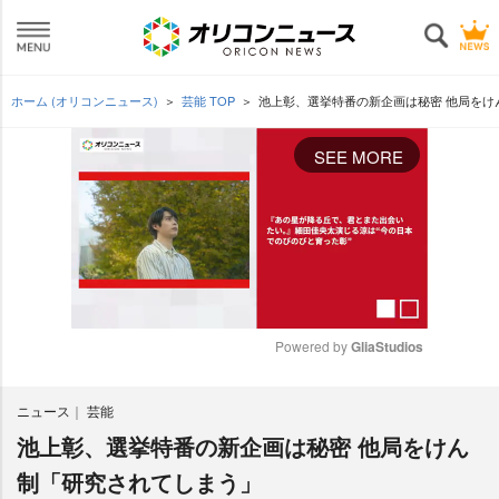
ホーム (オリコンニュース)
芸能 TOP
池上彰、選挙特番の新企画は秘密 他局をけ
SEE MORE
Powered by 
GliaStudios
M
ニュース
芸能
u
t
池上彰、選挙特番の新企画は秘密 他局をけん
e
制「研究されてしまう」