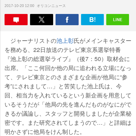
オリコンニュース
2017-10-20 12:00
ジャーナリストの
池上彰
氏がメインキャスター
を務める、22日放送のテレビ東京系選挙特番
『池上彰の総選挙ライブ』（後7：50）取材会に
出席。「ここ何回か他の局に追われる立場になっ
て、テレビ東京とのさまざまな企画が他局に“参
考”にされまして…」と苦笑した池上氏は、今
回、相当力を入れているという新企画を用意して
いるそうだが「他局の先を進んだものがなにがで
きるか議論し、スタッフと開発しましたが企業秘
密です。また研究されてしまうので…」と詳細は
明かさずに他局をけん制した。