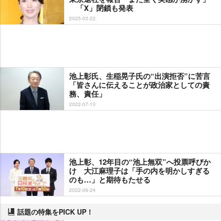
「X」閉鎖も発表
2025-03-22
池上彰氏、生稲晃子氏の“出演拒否”に苦言
「皆さんに伝えることが政治家としての責
務、責任」
2022-07-10
池上彰、12年目の“池上無双”へ投票呼びか
け 大江麻理子は「手の内を明かしすぎる
のも…」と期待もたせる
2022-06-24
話題の特集をPICK UP！