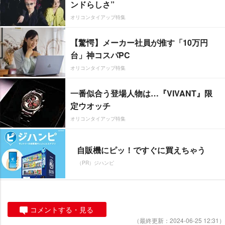
ンドらしさ”
オリコンタイアップ特集
【驚愕】メーカー社員が推す「10万円
台」神コスパPC
オリコンタイアップ特集
一番似合う登場人物は…『VIVANT』限
定ウオッチ
オリコンタイアップ特集
自販機にピッ！ですぐに買えちゃう
（PR）ジハンピ
コメントする・見る
（最終更新：2024-06-25 12:31）