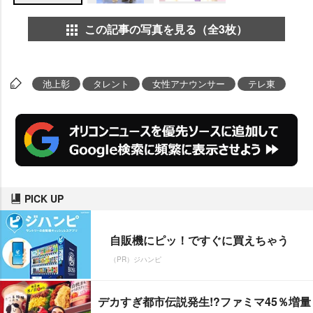
この記事の写真を見る（全3枚）
池上彰
タレント
女性アナウンサー
テレ東
PICK UP
自販機にピッ！ですぐに買えちゃう
（PR）ジハンピ
デカすぎ都市伝説発生!?ファミマ45％増量