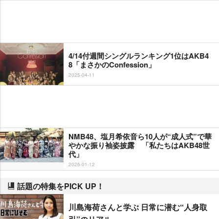
4/14付週間シングルランキング1位はAKB4
8「まさかのConfession」
2025-04-11
NMB48、塩月希依音ら10人が“成人式”で華
かな振り袖姿披露 「私たちはAKB48世
代」
2026-01-12
話題の特集をPICK UP！
川島海荷さんと学ぶ 日常に潜む“人身取