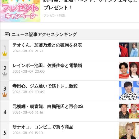
プレゼント！
プレゼント特集
ニュース記事アクセスランキング
テオくん、加藤乃愛との破局を発表
1
2026-08-07 21:21
レインボー池田、佐藤佳奈と電撃婚
2
2026-08-07 20:00
寺田心、ジム通いで筋トレ…激変
3
2026-08-07 10:46
元横綱・朝青龍、白鵬翔氏と再会2S
4
2026-08-06 16:16
研ナオコ、コンビニで買う商品
5
2026-08-05 15:10