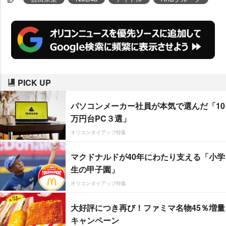
ブック『IDOL MAKE BIBLE@ア
カリン』(主婦の友社)は発売前後
に2度も重版され、7/31付オリコ
ン週間“本”ランキングのファッシ
ョン・写真集部門でも初登場1位
を獲得するなど、売れ行き好調
PICK UP
だ。ORICON NEWSでは“美容系Y
パソコンメーカー社員が本気で選んだ「10
ouTuber”として活躍する吉田にイ
万円台PC３選」
ンタビューを実施し、人気上昇の
オリコンタイアップ特集
手応えや男性ファンへの想いなど
その本音に迫った。
マクドナルドが40年にわたり支える「小学
生の甲子園」
オリコンタイアップ特集
大好評につき再び！ファミマ名物45％増量
キャンペーン