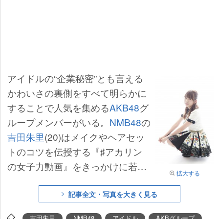
アイドルの“企業秘密”とも言える
かわいさの裏側をすべて明らかに
することで人気を集める
AKB48
グ
ループメンバーがいる。
NMB48
の
吉田朱里
(20)はメイクやヘアセッ
トのコツを伝授する『♯アカリン
の女子力動画』をきっかけに若い
拡大する
世代の女性からの支持を得て、チ
ャンネル登録者数は30万人を突破
記事全文・写真を大きく見る
(7月23日現在)。ファーストフォト
吉田朱里
NMB48
アイドル
AKBグループ