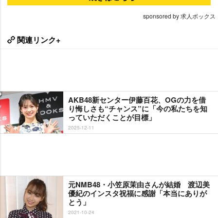
sponsored by 求人ボックス
関連リンク+
AKB48新センター伊藤百花、OGの力を借
り悔しさも“チャンス”に「今の私たちを知
っていただくことが目標」
2025-12-11
元NMB48・小笠原茉由さんが結婚 渡辺美
優紀のインスタ祝福に感謝「本当にありが
とう」
2021-10-24