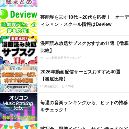
芸能界を志す10代～20代を応援！ オーデ
ィション・スクール情報はDeview
漫画読み放題サブスクおすすめ11選【徹底
比較】
オリコン顧客満足度ランキング
2026年動画配信サービスおすすめ40選
【徹底比較】
CS動画配信サービス20選
毎週の音楽ランキングから、ヒットの推移
をチェック！
試写会、登壇イベント、サインチェキなど