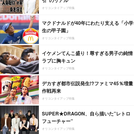
引”のリアル
オリコンタイアップ特集
マクドナルドが40年にわたり支える「小学
生の甲子園」
オリコンタイアップ特集
イケメンてんこ盛り！尊すぎる男子の純情
ラブに胸キュン
オリコンタイアップ特集
デカすぎ都市伝説発生!?ファミマ45％増量
作戦再来
オリコンタイアップ特集
SUPER★DRAGON、自ら描いた”レトロ
フューチャー”
オリコンタイアップ特集