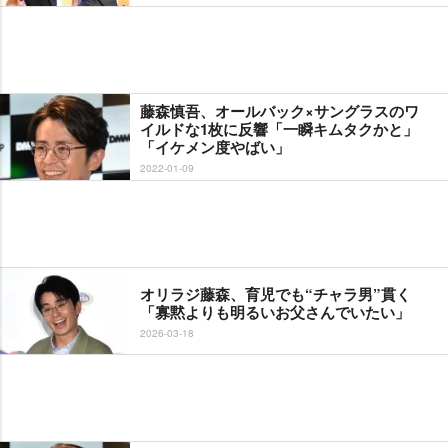
藤森慎吾、オールバック×サングラスのワ
イルドな1枚に反響「一瞬キムタクかと」
「イケメン度やばい」
2022-01-09
オリラジ藤森、育児でも“チャラ男”貫く
「寡黙よりも明るいお父さんでいたい」
2026-03-18