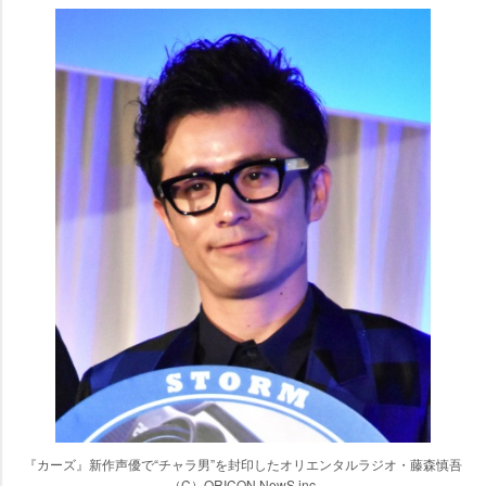
『カーズ』新作声優で“チャラ男”を封印したオリエンタルラジオ・藤森慎吾
（C）ORICON NewS inc.