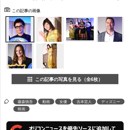
この記事の画像
この記事の写真を見る（全6枚）
藤森慎吾
動画
女優
吉本芸人
ディズニー
映画