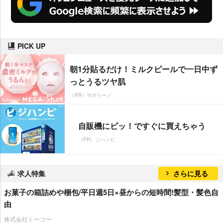
PICK UP
朝1分貼るだけ！ミルクピールで一日中ず
っとうるツヤ肌
（PR）サボリーノ
自販機にピッ！ですぐに買えちゃう
（PR）ジハンピ
求人特集
さらに見る
お菓子の箱詰めや梱包/平日週5日×昼からの短時間!髪型・髪色自
由
株式会社トーコー