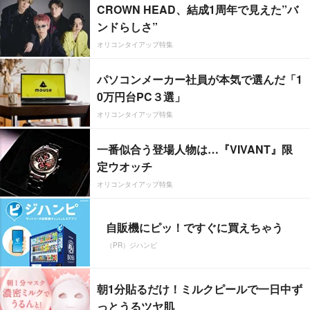
CROWN HEAD、結成1周年で見えた”バ
ンドらしさ”
オリコンタイアップ特集
パソコンメーカー社員が本気で選んだ「1
0万円台PC３選」
オリコンタイアップ特集
一番似合う登場人物は…『VIVANT』限
定ウオッチ
オリコンタイアップ特集
自販機にピッ！ですぐに買えちゃう
（PR）ジハンピ
朝1分貼るだけ！ミルクピールで一日中ず
っとうるツヤ肌