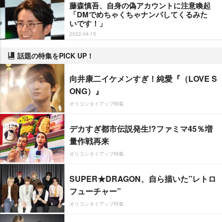
藤森慎吾、自身の偽アカウントに注意喚起
「DMでめちゃくちゃナンパしてくるみた
いです！」
2022-04-15
話題の特集をPICK UP！
向井康二イケメンすぎ！純愛『（LOVE S
ONG）』
オリコンタイアップ特集
デカすぎ都市伝説発生!?ファミマ45％増
量作戦再来
オリコンタイアップ特集
SUPER★DRAGON、自ら描いた”レトロ
フューチャー”
オリコンタイアップ特集