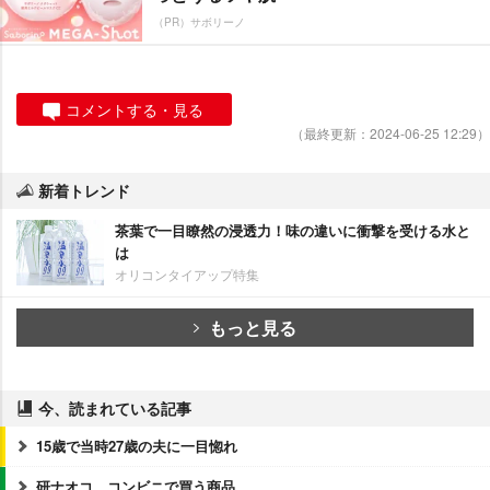
（PR）サボリーノ
コメントする・見る
（最終更新：2024-06-25 12:29）
新着トレンド
茶葉で一目瞭然の浸透力！味の違いに衝撃を受ける水と
は
オリコンタイアップ特集
もっと見る
今、読まれている記事
15歳で当時27歳の夫に一目惚れ
研ナオコ、コンビニで買う商品