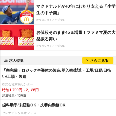
マクドナルドが40年にわたり支える「小学
生の甲子園」
オリコンタイアップ特集
お値段そのまま45％増量！ファミマ夏の大
盤振る舞い
オリコンタイアップ特集
求人特集
さらに見る
「寮完備」ロジック半導体の製造/即入寮/製造・工場/日勤/日払
い/工場・製造
株式会社京栄センター
時給1,700円～2,125円
派遣社員 / 北海道
歯科助手/未経験OK・扶養内勤務OK
セレナデンタルオフィス