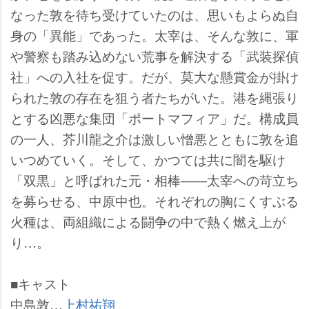
なった敦を待ち受けていたのは、思いもよらぬ自
身の「異能」であった。太宰は、そんな敦に、軍
警察も踏み込めない荒事を解決する「武装探偵
社」への入社を促す。だが、莫大な懸賞金が掛け
られた敦の存在を狙う者たちがいた。港を縄張り
とする凶悪な集団「ポートマフィア」だ。構成員
の一人、芥川龍之介は激しい憎悪とともに敦を追
いつめていく。そして、かつては共に闇を駆け
「双黒」と呼ばれた元・相棒――太宰への苛立ち
を募らせる、中原中也。それぞれの胸にくすぶる
火種は、両組織による闘争の中で熱く燃え上が
り…。
■キャスト
中島敦…
上村祐翔