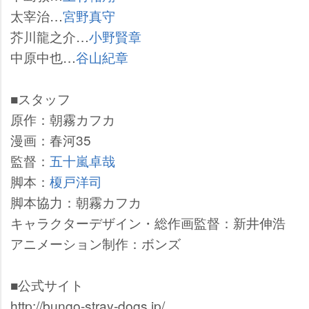
太宰治…
宮野真守
芥川龍之介…
小野賢章
中原中也…
谷山紀章
■スタッフ
原作：朝霧カフカ
漫画：春河35
監督：
五十嵐卓哉
脚本：
榎戸洋司
脚本協力：朝霧カフカ
キャラクターデザイン・総作画監督：新井伸浩
アニメーション制作：ボンズ
■公式サイト
http://bungo-stray-dogs.jp/