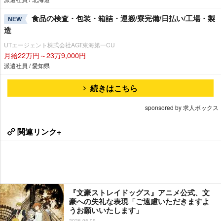
食品の検査・包装・箱詰・運搬/寮完備/日払い/工場・製
NEW
造
UTエージェント株式会社AGT東海第一CU
月給22万円～23万9,000円
派遣社員 / 愛知県
続きはこちら
sponsored by 求人ボックス
関連リンク+
『文豪ストレイドッグス』アニメ公式、文
豪への失礼な表現「ご遠慮いただきますよ
うお願いいたします」
2026-05-09