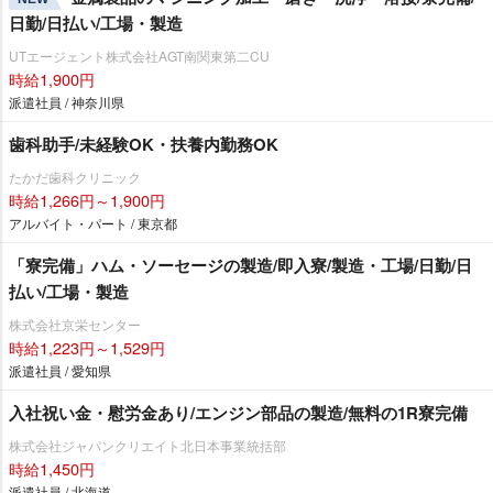
日勤/日払い/工場・製造
UTエージェント株式会社AGT南関東第二CU
時給1,900円
派遣社員 / 神奈川県
歯科助手/未経験OK・扶養内勤務OK
たかだ歯科クリニック
時給1,266円～1,900円
アルバイト・パート / 東京都
「寮完備」ハム・ソーセージの製造/即入寮/製造・工場/日勤/日
払い/工場・製造
株式会社京栄センター
時給1,223円～1,529円
派遣社員 / 愛知県
入社祝い金・慰労金あり/エンジン部品の製造/無料の1R寮完備
株式会社ジャパンクリエイト北日本事業統括部
時給1,450円
派遣社員 / 北海道