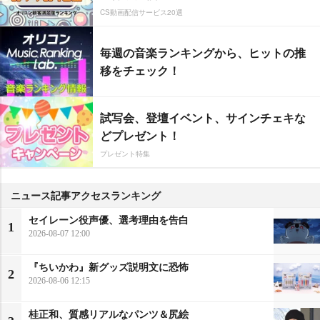
CS動画配信サービス20選
毎週の音楽ランキングから、ヒットの推
移をチェック！
試写会、登壇イベント、サインチェキな
どプレゼント！
プレゼント特集
ニュース記事アクセスランキング
セイレーン役声優、選考理由を告白
1
2026-08-07 12:00
『ちいかわ』新グッズ説明文に恐怖
2
2026-08-06 12:15
桂正和、質感リアルなパンツ＆尻絵