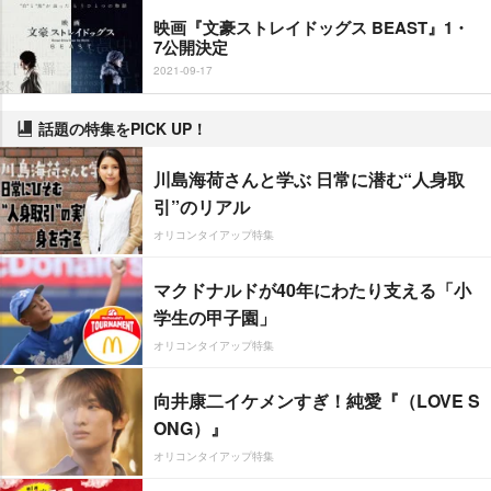
映画『文豪ストレイドッグス BEAST』1・
7公開決定
2021-09-17
話題の特集をPICK UP！
川島海荷さんと学ぶ 日常に潜む“人身取
引”のリアル
オリコンタイアップ特集
マクドナルドが40年にわたり支える「小
学生の甲子園」
オリコンタイアップ特集
向井康二イケメンすぎ！純愛『（LOVE S
ONG）』
オリコンタイアップ特集