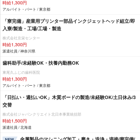
時給1,300円
アルバイト・パート / 東京都
「寮完備」産業用プリンター部品インクジェットヘッド組立/即
入寮/製造・工場/工場・製造
株式会社京栄センター
時給1,300円
派遣社員 / 神奈川県
歯科助手/未経験OK・扶養内勤務OK
東尾久ふじの歯科医院
時給1,300円
アルバイト・パート / 東京都
「日払い・週払いOK」木質ボードの製造/未経験OK/土日休み/3
交替
株式会社ジャパンクリエイト北日本事業統括部
時給1,500円
派遣社員 / 北海道
金属製品のマシニング加工・磨き・洗浄・溶接/寮完備/
NEW