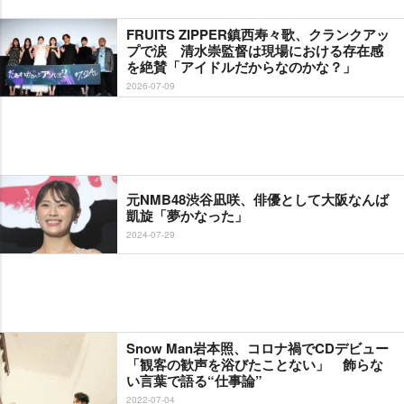
FRUITS ZIPPER鎮西寿々歌、クランクアッ
プで涙 清水崇監督は現場における存在感
を絶賛「アイドルだからなのかな？」
2026-07-09
元NMB48渋谷凪咲、俳優として大阪なんば
凱旋「夢かなった」
2024-07-29
Snow Man岩本照、コロナ禍でCDデビュー
「観客の歓声を浴びたことない」 飾らな
い言葉で語る“仕事論”
2022-07-04