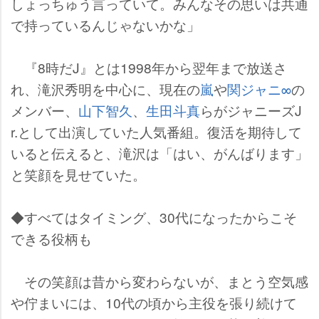
しょっちゅう言っていて。みんなその思いは共通
で持っているんじゃないかな」
『8時だJ』とは1998年から翌年まで放送さ
れ、滝沢秀明を中心に、現在の
嵐
関ジャニ∞
の
メンバー、
山下智久
、
生田斗真
らがジャニーズJ
r.として出演していた人気番組。復活を期待して
いると伝えると、滝沢は「はい、がんばります」
と笑顔を見せていた。
◆すべてはタイミング、30代になったからこそ
できる役柄も
その笑顔は昔から変わらないが、まとう空気感
佇まいには、10代の頃から主役を張り続けて