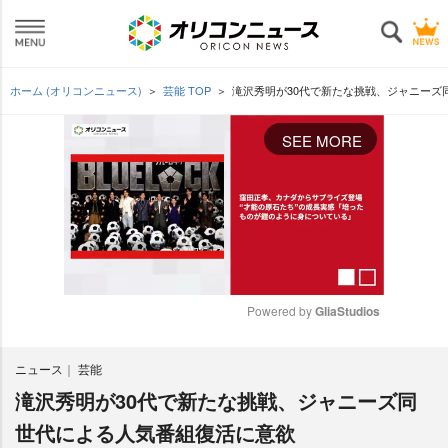
ホーム (オリコンニュース)
芸能 TOP
滝沢秀明が30代で新たな挑戦、ジャニーズ
SEE MORE
Powered by 
GliaStudios
M
ニュース
芸能
u
t
滝沢秀明が30代で新たな挑戦、ジャニーズ同
e
世代による人気番組復活に意欲