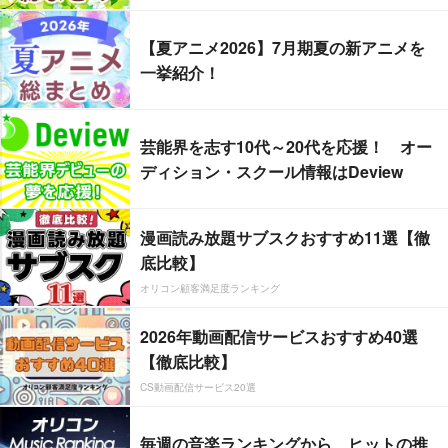
【夏アニメ2026】7月期夏の新アニメを
一挙紹介！
芸能界を志す10代～20代を応援！ オー
ディション・スクール情報はDeview
漫画読み放題サブスクおすすめ11選【徹
底比較】
オリコン顧客満足度ランキング
2026年動画配信サービスおすすめ40選
【徹底比較】
CS動画配信サービス20選
毎週の音楽ランキングから、ヒットの推