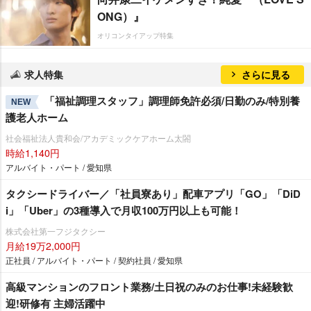
ONG）』
オリコンタイアップ特集
求人特集
さらに見る
「福祉調理スタッフ」調理師免許必須/日勤のみ/特別養
NEW
護老人ホーム
社会福祉法人貴和会/アカデミックケアホーム太閤
時給1,140円
アルバイト・パート / 愛知県
タクシードライバー／「社員寮あり」配車アプリ「GO」「DiD
i」「Uber」の3種導入で月収100万円以上も可能！
株式会社第一フジタクシー
月給19万2,000円
正社員 / アルバイト・パート / 契約社員 / 愛知県
⾼級マンションのフロント業務/土日祝のみのお仕事!未経験歓
迎!研修有 主婦活躍中