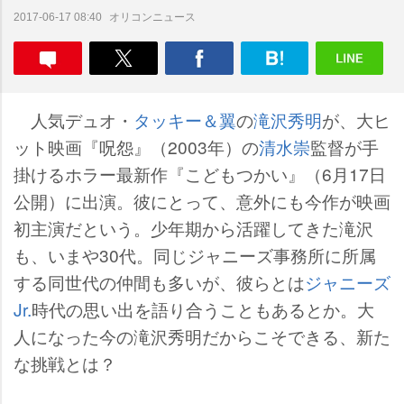
オリコンニュース
2017-06-17 08:40
人気デュオ・
タッキー＆翼
の
滝沢秀明
が、大ヒ
ット映画『呪怨』（2003年）の
清水崇
監督が手
掛けるホラー最新作『こどもつかい』（6月17日
公開）に出演。彼にとって、意外にも今作が映画
初主演だという。少年期から活躍してきた滝沢
も、いまや30代。同じジャニーズ事務所に所属
する同世代の仲間も多いが、彼らとは
ジャニーズ
Jr.
時代の思い出を語り合うこともあるとか。大
人になった今の滝沢秀明だからこそできる、新た
な挑戦とは？