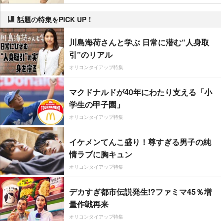
話題の特集をPICK UP！
川島海荷さんと学ぶ 日常に潜む“人身取
引”のリアル
オリコンタイアップ特集
マクドナルドが40年にわたり支える「小
学生の甲子園」
オリコンタイアップ特集
イケメンてんこ盛り！尊すぎる男子の純
情ラブに胸キュン
オリコンタイアップ特集
デカすぎ都市伝説発生!?ファミマ45％増
量作戦再来
オリコンタイアップ特集