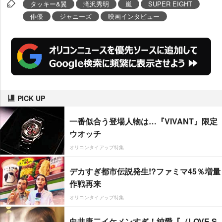
タッキー&翼
滝沢秀明
嵐
SUPER EIGHT
俳優
ジャニーズ
映画インタビュー
PICK UP
一番似合う登場人物は…『VIVANT』限定
ウオッチ
オリコンタイアップ特集
デカすぎ都市伝説発生!?ファミマ45％増量
作戦再来
オリコンタイアップ特集
向井康二イケメンすぎ！純愛『（LOVE S