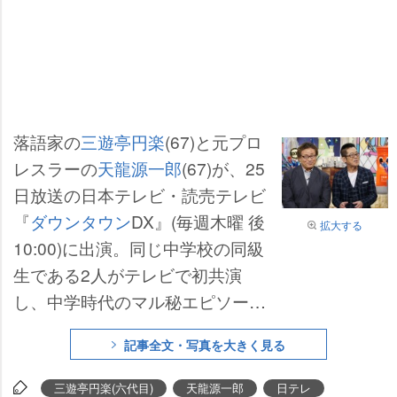
落語家の
三遊亭円楽
(67)と元プロ
レスラーの
天龍源一郎
(67)が、25
日放送の日本テレビ・読売テレビ
『
ダウンタウン
DX』(毎週木曜 後
拡大する
10:00)に出演。同じ中学校の同級
生である2人がテレビで初共演
し、中学時代のマル秘エピソード
を暴露し合った。
記事全文・写真を大きく見る
三遊亭円楽(六代目)
天龍源一郎
日テレ