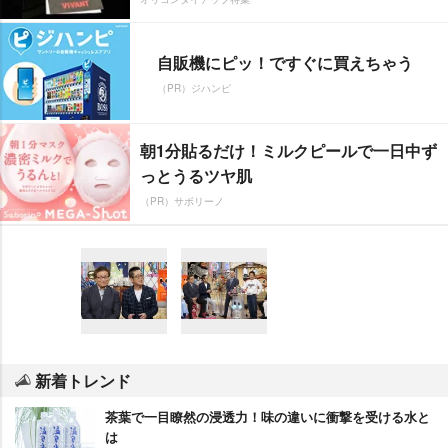
自販機にピッ！ですぐに買えちゃう
（PR）ジハンピ
朝1分貼るだけ！ミルクピールで一日中ず
っとうるツヤ肌
（PR）サボリーノ
新着トレンド
茶葉で一目瞭然の浸透力！味の違いに衝撃を受ける水と
は