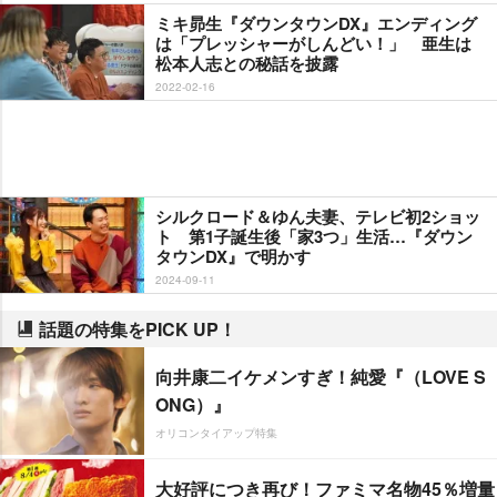
ミキ昴生『ダウンタウンDX』エンディング
は「プレッシャーがしんどい！」 亜生は
松本人志との秘話を披露
2022-02-16
シルクロード＆ゆん夫妻、テレビ初2ショッ
ト 第1子誕生後「家3つ」生活…『ダウン
タウンDX』で明かす
2024-09-11
話題の特集をPICK UP！
向井康二イケメンすぎ！純愛『（LOVE S
ONG）』
オリコンタイアップ特集
大好評につき再び！ファミマ名物45％増量