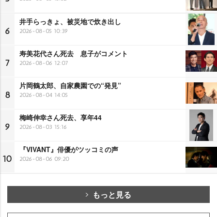
井手らっきょ、被災地で炊き出し
6
2026-08-05 10:39
寿美花代さん死去 息子がコメント
7
2026-08-06 12:07
片岡鶴太郎、自家農園での“発見”
8
2026-08-04 14:05
梅崎伸幸さん死去、享年44
9
2026-08-03 15:16
『VIVANT』俳優がツッコミの声
10
2026-08-06 09:20
もっと見る