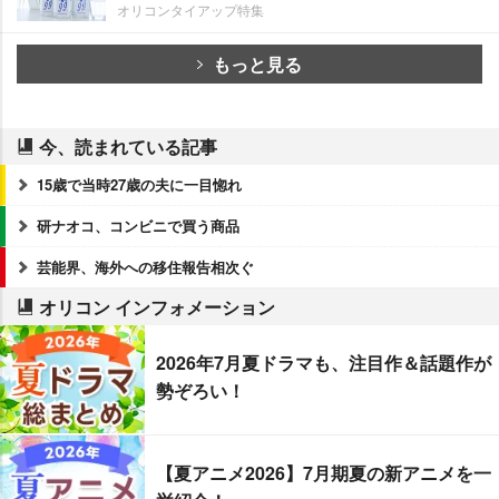
オリコンタイアップ特集
もっと見る
今、読まれている記事
15歳で当時27歳の夫に一目惚れ
研ナオコ、コンビニで買う商品
芸能界、海外への移住報告相次ぐ
オリコン インフォメーション
2026年7月夏ドラマも、注目作＆話題作が
勢ぞろい！
【夏アニメ2026】7月期夏の新アニメを一