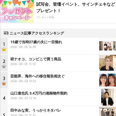
試写会、登壇イベント、サインチェキなど
プレゼント！
プレゼント特集
ニュース記事アクセスランキング
15歳で当時27歳の夫に一目惚れ
1
2026-08-05 16:09
研ナオコ、コンビニで買う商品
2
2026-08-05 15:10
芸能界、海外への移住報告相次ぐ
3
2026-08-04 19:53
山口達也氏 3.4万円の湘南物件契約
4
2026-08-03 12:18
田中みな実、うっかりネタバレ
5
2026-08-05 15:32