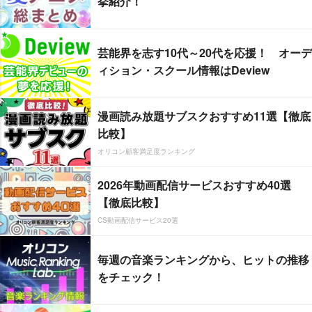
挙紹介！
芸能界を志す10代～20代を応援！ オーデ
ィション・スクール情報はDeview
漫画読み放題サブスクおすすめ11選【徹底
比較】
オリコン顧客満足度ランキング
2026年動画配信サービスおすすめ40選
【徹底比較】
CS動画配信サービス20選
毎週の音楽ランキングから、ヒットの推移
をチェック！