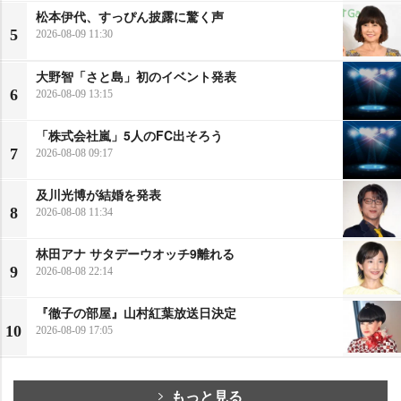
松本伊代、すっぴん披露に驚く声
5
2026-08-09 11:30
大野智「さと島」初のイベント発表
6
2026-08-09 13:15
「株式会社嵐」5人のFC出そろう
7
2026-08-08 09:17
及川光博が結婚を発表
8
2026-08-08 11:34
林田アナ サタデーウオッチ9離れる
9
2026-08-08 22:14
『徹子の部屋』山村紅葉放送日決定
10
2026-08-09 17:05
もっと見る