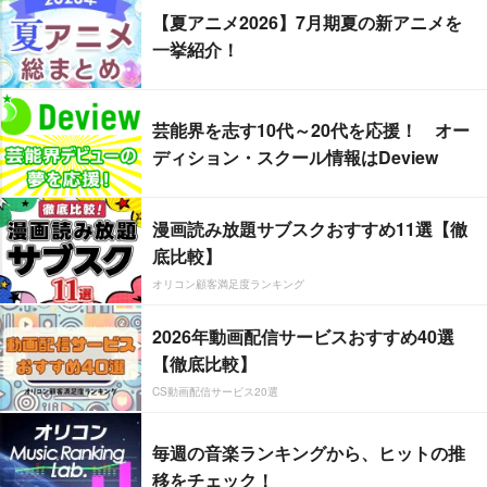
【夏アニメ2026】7月期夏の新アニメを
一挙紹介！
芸能界を志す10代～20代を応援！ オー
ディション・スクール情報はDeview
漫画読み放題サブスクおすすめ11選【徹
底比較】
オリコン顧客満足度ランキング
2026年動画配信サービスおすすめ40選
【徹底比較】
CS動画配信サービス20選
毎週の音楽ランキングから、ヒットの推
移をチェック！