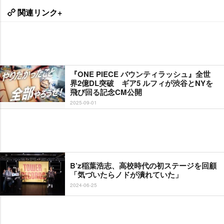
関連リンク+
『ONE PIECE バウンティラッシュ』全世
界2億DL突破 ギア5 ルフィが渋谷とNYを
飛び回る記念CM公開
2025-09-01
B’z稲葉浩志、高校時代の初ステージを回顧
「気づいたらノドが潰れていた」
2024-06-25