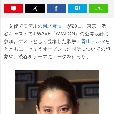
女優でモデルの
河北麻友子
が28日、東京・渋
谷キャストでJ-WAVE『AVALON』の公開収録に
参加。ゲストとして登場した歌手・
青山テルマ
ら
とともに、きょうオープンした同所についての印
象や、渋谷をテーマにトークを行った。