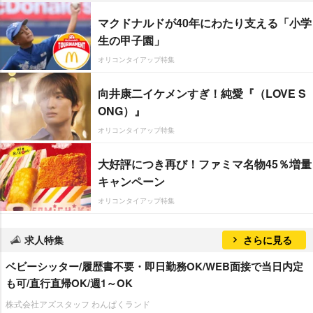
マクドナルドが40年にわたり支える「小学
生の甲子園」
オリコンタイアップ特集
向井康二イケメンすぎ！純愛『（LOVE S
ONG）』
オリコンタイアップ特集
大好評につき再び！ファミマ名物45％増量
キャンペーン
オリコンタイアップ特集
求人特集
さらに見る
ベビーシッター/履歴書不要・即日勤務OK/WEB面接で当日内定
も可/直行直帰OK/週1～OK
株式会社アズスタッフ わんぱくランド