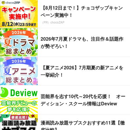
【8月12日まで！】チョコザップキャン
ペーン実施中！
（PR）chocoZAP
2026年7月夏ドラマも、注目作＆話題作
が勢ぞろい！
【夏アニメ2026】7月期夏の新アニメを
一挙紹介！
芸能界を志す10代～20代を応援！ オー
ディション・スクール情報はDeview
漫画読み放題サブスクおすすめ11選【徹
底比較】