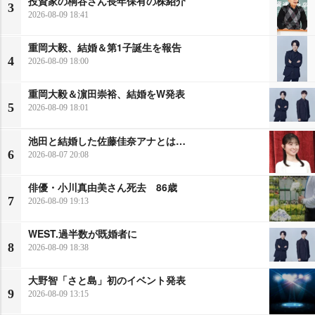
投資家の桐谷さん長年保有の株紹介
3
2026-08-09 18:41
重岡大毅、結婚＆第1子誕生を報告
4
2026-08-09 18:00
重岡大毅＆濵田崇裕、結婚をW発表
5
2026-08-09 18:01
池田と結婚した佐藤佳奈アナとは…
6
2026-08-07 20:08
俳優・小川真由美さん死去 86歳
7
2026-08-09 19:13
WEST.過半数が既婚者に
8
2026-08-09 18:38
大野智「さと島」初のイベント発表
9
2026-08-09 13:15