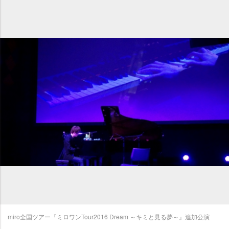
miro全国ツアー『ミロワンTour2016 Dream ～キミと見る夢～』追加公演