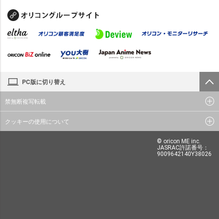
PC版に切り替え
禁無断複写転載
クッキーの使用について
© oricon ME inc.
JASRAC許諾番号：
9009642140Y38026